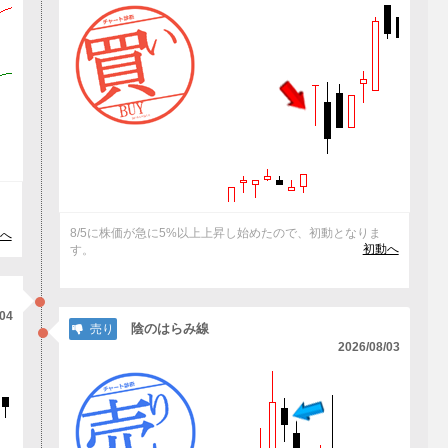
抜
8/5に株価が急に5%以上上昇し始めたので、初動となりま
へ
初動へ
す。
/04
陰のはらみ線
売り
2026/08/03