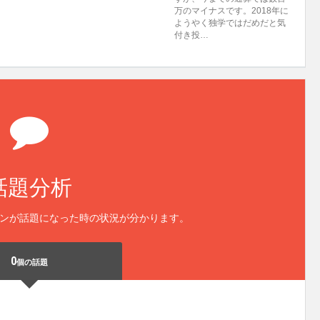
万のマイナスです。2018年に
ようやく独学ではだめだと気
付き投…
話題分析
ンが話題になった時の状況が分かります。
0
個の話題