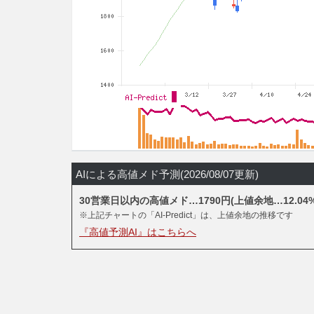
AIによる高値メド予測(2026/08/07更新)
30営業日以内の高値メド…1790円(上値余地…12.04%
※上記チャートの「AI-Predict」は、上値余地の推移です
『高値予測AI』はこちらへ