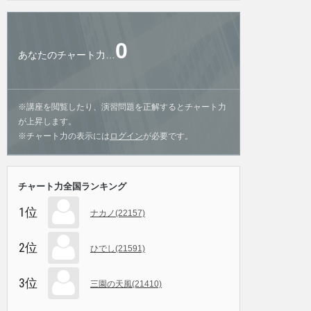
0
あなたのチャート力…
※講座を閲覧したり、演習問題を正解するとチャート力
が上昇します。
※チャート力の表示には
ログイン
が必要です。
チャート力全国ランキング
1位
ナカノ(22157)
2位
ひでし(21591)
3位
三園の天風(21410)