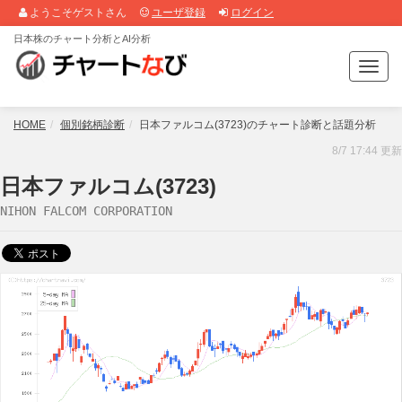
ようこそゲストさん
ユーザ登録
ログイン
日本株のチャート分析とAI分析
T
o
g
g
HOME
個別銘柄診断
日本ファルコム(3723)のチャート診断と話題分析
l
8/7 17:44 更新
e
n
日本ファルコム(3723)
a
NIHON FALCOM CORPORATION
v
i
g
a
t
i
o
n