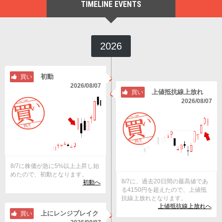
TIMELINE EVENTS
2026
初動
買い
2026/08/07
上値抵抗線上放れ
買い
2026/08/07
8/7に株価が急に5%以上上昇し始
めたので、初動となります。
8/7に、過去20日間の最高値であ
初動へ
る4150円を超えたので、上値抵
抗線上放れとなります。
上値抵抗線上放れへ
上にレンジブレイク
買い