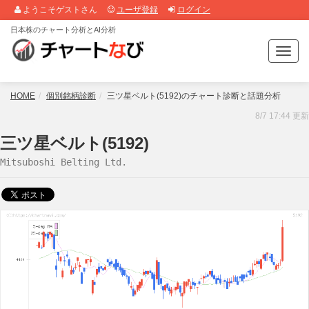
ようこそゲストさん
ユーザ登録
ログイン
日本株のチャート分析とAI分析
T
o
g
g
HOME
個別銘柄診断
三ツ星ベルト(5192)のチャート診断と話題分析
l
8/7 17:44 更新
e
n
三ツ星ベルト(5192)
a
Mitsuboshi Belting Ltd.
v
i
g
a
t
i
o
n