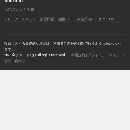
Shortcut
人気コンテンツ集
トレーダースキャン
演習問題
銘柄LIVE
高値予測AI
株クラLIVE
投資に関する最終的な決定は、利用者ご自身の判断で行うようお願いいたし
ます。
2026 © チャートなび All rights reserverd.
利用規約
|
プライバシーポリシー
|
お問い合わせ