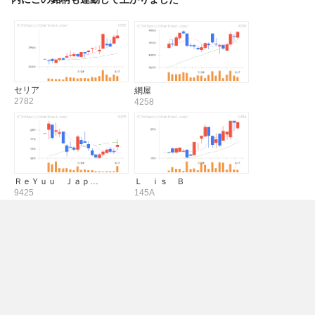
セリア
網屋
2782
4258
ＲｅＹｕｕ Ｊａｐ…
Ｌ ｉｓ Ｂ
9425
145A