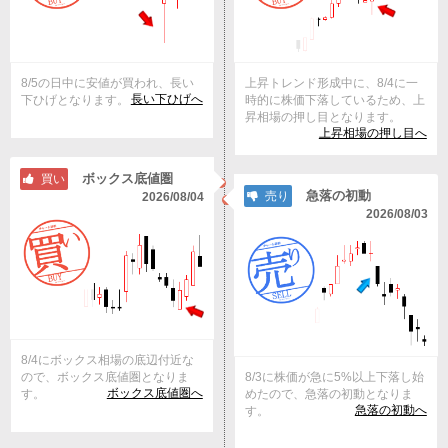
8/5の日中に安値が買われ、長い
上昇トレンド形成中に、8/4に一
長い下ひげへ
下ひげとなります。
時的に株価下落しているため、上
昇相場の押し目となります。
上昇相場の押し目へ
ボックス底値圏
買い
急落の初動
売り
2026/08/04
2026/08/03
8/4にボックス相場の底辺付近な
ので、ボックス底値圏となりま
8/3に株価が急に5%以上下落し始
ボックス底値圏へ
す。
めたので、急落の初動となりま
急落の初動へ
す。