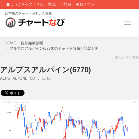
ようこそゲストさん
ユーザ登録
ログイン
日本株のチャート分析とAI分析
T
o
g
g
HOME
個別銘柄診断
l
アルプスアルパイン(6770)のチャート診断と話題分析
e
8/7 17:44 更新
n
a
アルプスアルパイン(6770)
v
ALPS ALPINE CO., LTD.
i
g
a
t
i
o
n