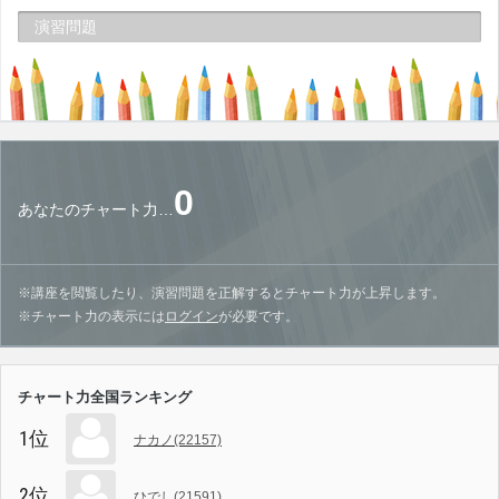
演習問題
0
あなたのチャート力…
※講座を閲覧したり、演習問題を正解するとチャート力が上昇します。
※チャート力の表示には
ログイン
が必要です。
チャート力全国ランキング
1位
ナカノ(22157)
2位
ひでし(21591)