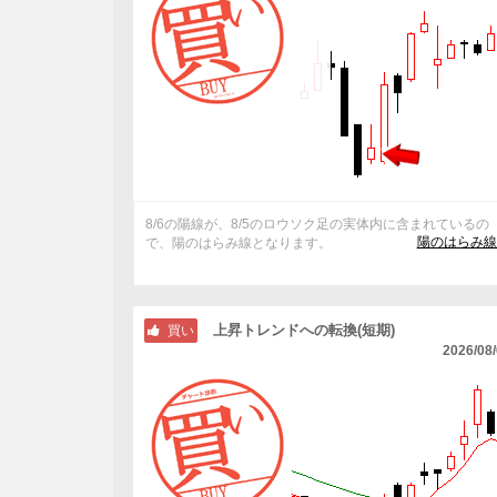
8/6の陽線が、8/5のロウソク足の実体内に含まれているの
陽のはらみ線
で、陽のはらみ線となります。
上昇トレンドへの転換(短期)
買い
2026/08