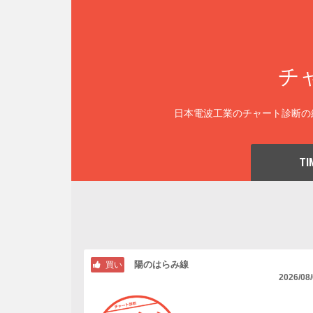
チ
日本電波工業のチャート診断の
TI
陽のはらみ線
買い
2026/08