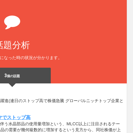
話題分析
になった時の状況が分かります。
3
個の話題
躍進(連日のストップ高で株価急騰 グローバルニッチトップ企業と
マでストップ高
に伴う水晶部品の使用量増加という、MLCC以上に注目されるテー
部品の需要が幾何級数的に増加するという見方から、同社株価が上