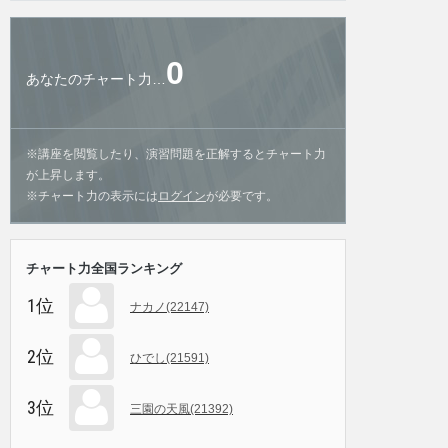
0
あなたのチャート力…
※講座を閲覧したり、演習問題を正解するとチャート力
が上昇します。
※チャート力の表示には
ログイン
が必要です。
チャート力全国ランキング
1位
ナカノ(22147)
2位
ひでし(21591)
3位
三園の天風(21392)