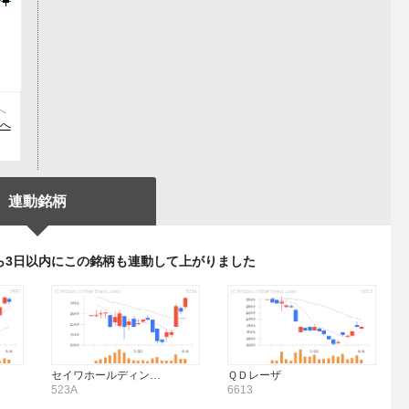
へ
)へ
連動銘柄
ら3日以内にこの銘柄も連動して上がりました
セイワホールディン…
ＱＤレーザ
523A
6613