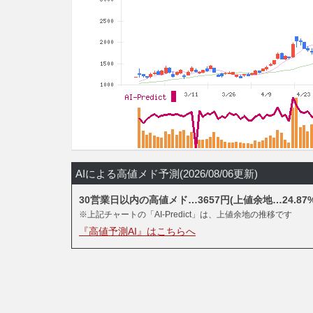
AIによる高値メド予測(2026/08/06更新)
30営業日以内の高値メド…3657円(上値余地…24.87%
※上記チャートの「AI-Predict」は、上値余地の推移です
『高値予測AI』はこちらへ