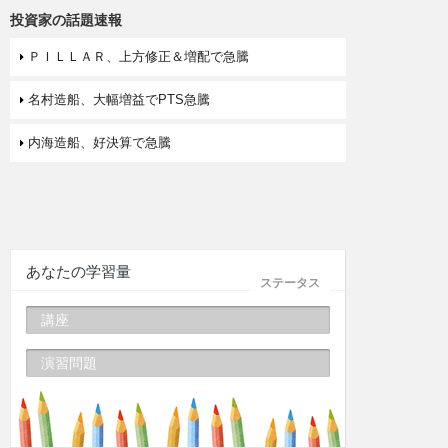
投資家の話題速報
ＰＩＬＬＡＲ、上方修正＆増配で急騰
名村造船、大幅増益でPTS急騰
内海造船、好決算で急騰
あなたの学習量
ステータス
講座
演習問題