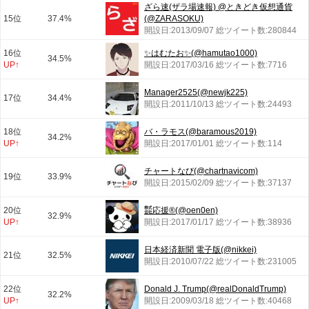
ざら速(ザラ場速報) @ときどき仮想通貨
15位
37.4%
(@ZARASOKU)
開設日:2013/09/07 総ツイート数:280844
16位
✨はむたお✨(@hamutao1000)
34.5%
UP↑
開設日:2017/03/16 総ツイート数:7716
Manager2525(@newjk225)
17位
34.4%
開設日:2011/10/13 総ツイート数:24493
18位
バ・ラモス(@baramous2019)
34.2%
UP↑
開設日:2017/01/01 総ツイート数:114
チャートなび(@chartnavicom)
19位
33.9%
開設日:2015/02/09 総ツイート数:37137
20位
㍿応援®︎(@oen0en)
32.9%
UP↑
開設日:2017/01/17 総ツイート数:38936
日本経済新聞 電子版(@nikkei)
21位
32.5%
開設日:2010/07/22 総ツイート数:231005
22位
Donald J. Trump(@realDonaldTrump)
32.2%
UP↑
開設日:2009/03/18 総ツイート数:40468