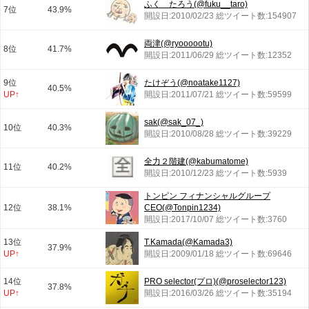
ふく たろう(@fuku__taro)
7位
43.9%
開設日:2010/02/23 総ツイート数:154907
両津(@ryoooootu)
8位
41.7%
開設日:2011/06/29 総ツイート数:12352
9位
たけぞう(@noatake1127)
40.5%
UP↑
開設日:2011/07/21 総ツイート数:59599
sak(@sak_07_)
10位
40.3%
開設日:2010/08/28 総ツイート数:39229
全力２階建(@kabumatome)
11位
40.2%
開設日:2010/12/23 総ツイート数:5939
トンピン フィナンシャルグループ
12位
38.1%
CEO(@Tonpin1234)
開設日:2017/10/07 総ツイート数:3760
13位
T.Kamada(@Kamada3)
37.9%
UP↑
開設日:2009/01/18 総ツイート数:69646
14位
PRO selector(プロ)(@proselector123)
37.8%
UP↑
開設日:2016/03/26 総ツイート数:35194