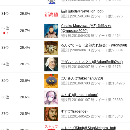
新高値bot(@NewHigh_bot)
31位
29.8%
開設日:2015/01/04 総ツイート数:66976
Yusaku Maezawa (MZ) 前澤友作
32位
29.7%
(@yousuck2020)
UP↑
開設日:2010/04/28 総ツイート数:4464
ろんぐて〜る（全部売れ協会）(@rongtail)
33位
29.4%
開設日:2009/09/13 総ツイート数:90884
アダム・スミス２世(@AdamSmith2sei)
34位
28.7%
開設日:2010/02/07 総ツイート数:6575
ほいみん(@takechan0720)
35位
28.6%
開設日:2010/07/03 総ツイート数:104976
あんず (@anzu_sakura)
36位
28.6%
開設日:2016/01/07 総ツイート数:98389
すず(@traderide)
37位
28.5%
開設日:2014/05/25 総ツイート数:43840
ストップ高bot(@StopMeigara_bot)