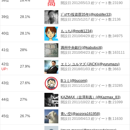
38位
28.4%
開設日:2012/05/13 総ツイート数:23190
ｼﾞｮﾅｻﾝ投資歴35年(@jobslifer33)
39位
28.1%
開設日:2015/12/17 総ツイート数:2136
もっち(@motti1234)
40位
28.1%
開設日:2010/04/29 総ツイート数:34975
満州中央銀行(@kabutociti)
41位
28%
開設日:2010/04/23 総ツイート数:163111
42位
エミン ユルマズ (JACK)(@yurumazu)
27.9%
UP↑
開設日:2018/01/03 総ツイート数:3663
Bコミ(@bucomi)
43位
27.6%
開設日:2011/11/10 総ツイート数:23285
KAZMAX（吉澤和真）(@Kazmax_83)
44位
27%
開設日:2011/10/22 総ツイート数:21099
青い空(@aozora161958)
45位
26.7%
開設日:2010/04/13 総ツイート数:11630