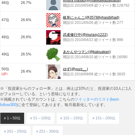
iimura masao(@maekawadaipapa)
46位
26.7%
開設日:2010/05/09 総ツイート数:128792
岐阜にゃんこ(@35788yhasdiihad)
47位
26.6%
開設日:2011/05/26 総ツイート数:277
武者修行中(@murasy1222)
48位
26.6%
開設日:2010/04/22 総ツイート数:986
あかんやつマン(@kabuakan)
49位
26.5%
開設日:2014/08/10 総ツイート数:16090
50位
ゆず(@yuzz__)
26.4%
UP↑
開設日:2016/09/08 総ツイート数:3835
※「投資家からのフォロー率」とは…例えば10%だと、投資家の10人に1人
がフォローしている、という意味になります。
※掲載されているアカウントは、こちらの
ツイッターのリスト(best-
follow300)
に全て登録してあります。毎月最新化しています。
1～50位
51～100位
101～150位
151～200位
201～250位
251～300位