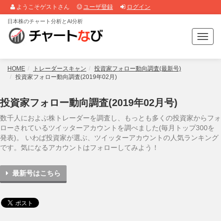
ようこそゲストさん
ユーザ登録
ログイン
日本株のチャート分析とAI分析
T
o
g
g
HOME
トレーダースキャン
投資家フォロー動向調査(最新号)
l
投資家フォロー動向調査(2019年02月)
e
n
投資家フォロー動向調査(2019年02月号)
a
v
数千人におよぶ株トレーダーを調査し、もっとも多くの投資家からフォ
i
ローされているツイッターアカウントを調べました(毎月トップ300を
g
発表)。 いわば投資家が選ぶ、ツイッターアカウントの人気ランキング
a
です。気になるアカウントはフォローしてみよう！
t
i
最新号はこちら
o
n