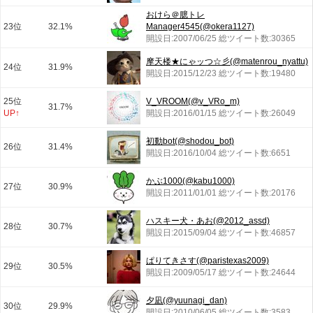
おけら＠臆トレ
23位
32.1%
Manager4545(@okera1127)
開設日:2007/06/25 総ツイート数:30365
摩天楼★にゃッつ☆彡(@matenrou_nyattu)
24位
31.9%
開設日:2015/12/23 総ツイート数:19480
25位
V_VROOM(@v_VRo_m)
31.7%
UP↑
開設日:2016/01/15 総ツイート数:26049
初動bot(@shodou_bot)
26位
31.4%
開設日:2016/10/04 総ツイート数:6651
かぶ1000(@kabu1000)
27位
30.9%
開設日:2011/01/01 総ツイート数:20176
ハスキー犬・あお(@2012_assd)
28位
30.7%
開設日:2015/09/04 総ツイート数:46857
ぱりてきさす(@paristexas2009)
29位
30.5%
開設日:2009/05/17 総ツイート数:24644
夕凪(@yuunagi_dan)
30位
29.9%
開設日:2010/06/05 総ツイート数:3583