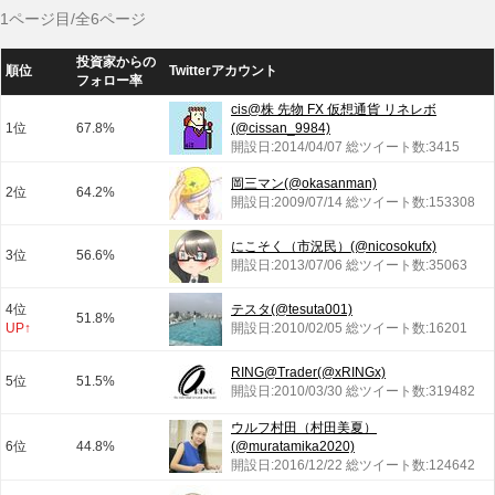
1ページ目/全6ページ
投資家からの
順位
Twitterアカウント
フォロー率
cis@株 先物 FX 仮想通貨 リネレボ
1位
67.8%
(@cissan_9984)
開設日:2014/04/07 総ツイート数:3415
岡三マン(@okasanman)
2位
64.2%
開設日:2009/07/14 総ツイート数:153308
にこそく（市況民）(@nicosokufx)
3位
56.6%
開設日:2013/07/06 総ツイート数:35063
4位
テスタ(@tesuta001)
51.8%
UP↑
開設日:2010/02/05 総ツイート数:16201
RING@Trader(@xRINGx)
5位
51.5%
開設日:2010/03/30 総ツイート数:319482
ウルフ村田（村田美夏）
6位
44.8%
(@muratamika2020)
開設日:2016/12/22 総ツイート数:124642