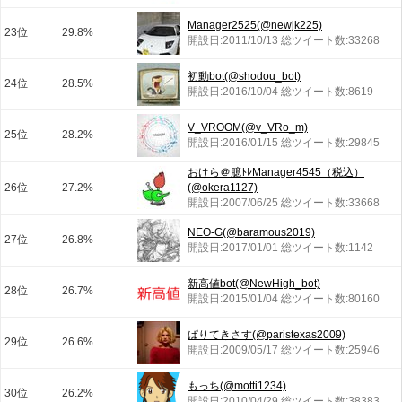
Manager2525(@newjk225)
23位
29.8%
開設日:2011/10/13 総ツイート数:33268
初動bot(@shodou_bot)
24位
28.5%
開設日:2016/10/04 総ツイート数:8619
V_VROOM(@v_VRo_m)
25位
28.2%
開設日:2016/01/15 総ツイート数:29845
おけら＠臆ﾄﾚManager4545（税込）
26位
27.2%
(@okera1127)
開設日:2007/06/25 総ツイート数:33668
NEO-G(@baramous2019)
27位
26.8%
開設日:2017/01/01 総ツイート数:1142
新高値bot(@NewHigh_bot)
28位
26.7%
開設日:2015/01/04 総ツイート数:80160
ぱりてきさす(@paristexas2009)
29位
26.6%
開設日:2009/05/17 総ツイート数:25946
もっち(@motti1234)
30位
26.2%
開設日:2010/04/29 総ツイート数:38383