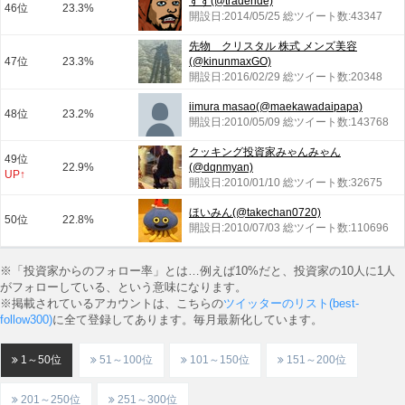
すず(@traderide)
46位
23.3%
開設日:2014/05/25 総ツイート数:43347
先物 クリスタル 株式 メンズ美容
47位
23.3%
(@kinunmaxGO)
開設日:2016/02/29 総ツイート数:20348
iimura masao(@maekawadaipapa)
48位
23.2%
開設日:2010/05/09 総ツイート数:143768
クッキング投資家みゃんみゃん
49位
22.9%
(@dqnmyan)
UP↑
開設日:2010/01/10 総ツイート数:32675
ほいみん(@takechan0720)
50位
22.8%
開設日:2010/07/03 総ツイート数:110696
※「投資家からのフォロー率」とは…例えば10%だと、投資家の10人に1人
がフォローしている、という意味になります。
※掲載されているアカウントは、こちらの
ツイッターのリスト(best-
follow300)
に全て登録してあります。毎月最新化しています。
1～50位
51～100位
101～150位
151～200位
201～250位
251～300位