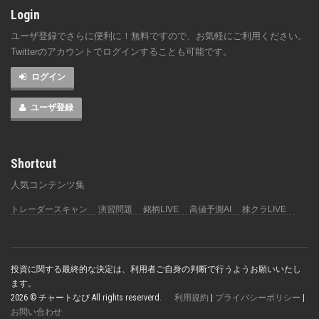
Login
ユーザ登録でさらに便利に！無料ですので、お気軽にご利用ください。
Twitterのアカウントでログインすることも可能です。
ログイン
ユーザ登録
Shortcut
人気コンテンツ集
トレーダースキャン
演習問題
銘柄LIVE
高値予測AI
株クラLIVE
投資に関する最終的な決定は、利用者ご自身の判断で行うようお願いいたし
ます。
2026 © チャートなび All rights reserverd.
利用規約
|
プライバシーポリシー
|
お問い合わせ