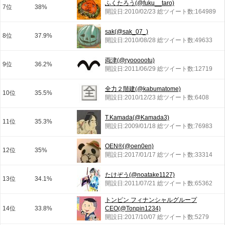
ふくたろう(@fuku__taro)
7位
38%
開設日:2010/02/23 総ツイート数:164989
sak(@sak_07_)
8位
37.9%
開設日:2010/08/28 総ツイート数:49633
両津(@ryoooootu)
9位
36.2%
開設日:2011/06/29 総ツイート数:12719
全力２階建(@kabumatome)
10位
35.5%
開設日:2010/12/23 総ツイート数:6408
T.Kamada(@Kamada3)
11位
35.3%
開設日:2009/01/18 総ツイート数:76983
OEN®︎(@oen0en)
12位
35%
開設日:2017/01/17 総ツイート数:33314
たけぞう(@noatake1127)
13位
34.1%
開設日:2011/07/21 総ツイート数:65362
トンピン フィナンシャルグループ
14位
33.8%
CEO(@Tonpin1234)
開設日:2017/10/07 総ツイート数:5279