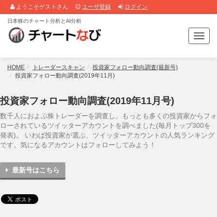
ようこそゲストさん
ユーザ登録
ログイン
日本株のチャート分析とAI分析
T
o
g
g
HOME
トレーダースキャン
投資家フォロー動向調査(最新号)
l
投資家フォロー動向調査(2019年11月)
e
n
投資家フォロー動向調査(2019年11月号)
a
v
数千人におよぶ株トレーダーを調査し、もっとも多くの投資家からフォ
i
ローされているツイッターアカウントを調べました(毎月トップ300を
g
発表)。 いわば投資家が選ぶ、ツイッターアカウントの人気ランキング
a
です。気になるアカウントはフォローしてみよう！
t
i
最新号はこちら
o
n