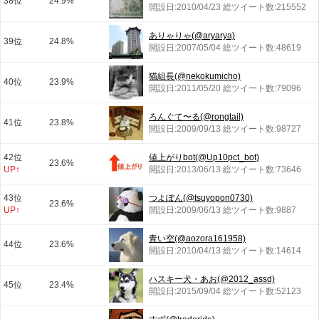
38位
24.9%
開設日:2010/04/23 総ツイート数:215552
ありゃりゃ(@aryarya)
39位
24.8%
開設日:2007/05/04 総ツイート数:48619
猫組長(@nekokumicho)
40位
23.9%
開設日:2011/05/20 総ツイート数:79096
ろんぐて〜る(@rongtail)
41位
23.8%
開設日:2009/09/13 総ツイート数:98727
42位
値上がりbot(@Up10pct_bot)
23.6%
UP↑
開設日:2013/06/13 総ツイート数:73646
43位
つよぽん(@tsuyopon0730)
23.6%
UP↑
開設日:2009/06/13 総ツイート数:9887
青い空(@aozora161958)
44位
23.6%
開設日:2010/04/13 総ツイート数:14614
ハスキー犬・あお(@2012_assd)
45位
23.4%
開設日:2015/09/04 総ツイート数:52123