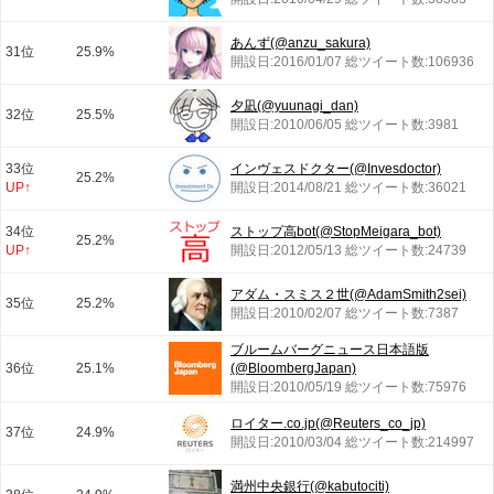
あんず(@anzu_sakura)
31位
25.9%
開設日:2016/01/07 総ツイート数:106936
夕凪(@yuunagi_dan)
32位
25.5%
開設日:2010/06/05 総ツイート数:3981
33位
インヴェスドクター(@Invesdoctor)
25.2%
UP↑
開設日:2014/08/21 総ツイート数:36021
34位
ストップ高bot(@StopMeigara_bot)
25.2%
UP↑
開設日:2012/05/13 総ツイート数:24739
アダム・スミス２世(@AdamSmith2sei)
35位
25.2%
開設日:2010/02/07 総ツイート数:7387
ブルームバーグニュース日本語版
36位
25.1%
(@BloombergJapan)
開設日:2010/05/19 総ツイート数:75976
ロイター.co.jp(@Reuters_co_jp)
37位
24.9%
開設日:2010/03/04 総ツイート数:214997
満州中央銀行(@kabutociti)