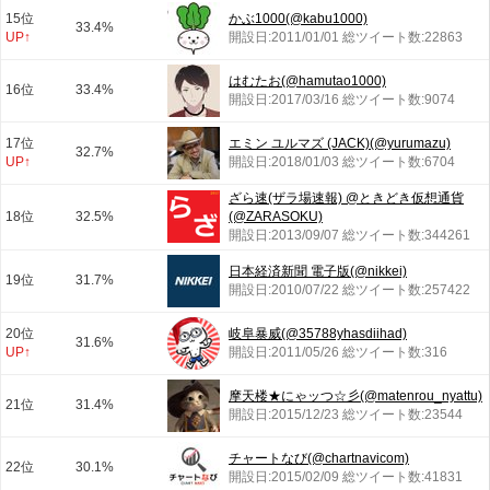
15位
かぶ1000(@kabu1000)
33.4%
UP↑
開設日:2011/01/01 総ツイート数:22863
はむたお(@hamutao1000)
16位
33.4%
開設日:2017/03/16 総ツイート数:9074
17位
エミン ユルマズ (JACK)(@yurumazu)
32.7%
UP↑
開設日:2018/01/03 総ツイート数:6704
ざら速(ザラ場速報) @ときどき仮想通貨
18位
32.5%
(@ZARASOKU)
開設日:2013/09/07 総ツイート数:344261
日本経済新聞 電子版(@nikkei)
19位
31.7%
開設日:2010/07/22 総ツイート数:257422
20位
岐阜暴威(@35788yhasdiihad)
31.6%
UP↑
開設日:2011/05/26 総ツイート数:316
摩天楼★にゃッつ☆彡(@matenrou_nyattu)
21位
31.4%
開設日:2015/12/23 総ツイート数:23544
チャートなび(@chartnavicom)
22位
30.1%
開設日:2015/02/09 総ツイート数:41831