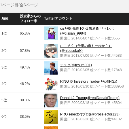
1ページ目/全6ページ
投資家からの
順位
Twitterアカウント
フォロー率
cis@株 先物 FX 仮想通貨 リネレボ
1位
65.3%
(@cissan_9984)
開設日:2014/04/07 総ツイート数:3555
にこそく（千里の道も一歩から）
2位
57.8%
(@nicosokufx)
開設日:2013/07/06 総ツイート数:44583
テスタ(@tesuta001)
3位
49.4%
開設日:2010/02/05 総ツイート数:17848
RING ＠ Investor / Trader(@xRINGx)
4位
46.2%
開設日:2010/03/30 総ツイート数:338958
Donald J. Trump(@realDonaldTrump)
5位
39.3%
開設日:2009/03/18 総ツイート数:45804
PRO selector(プロ)(@proselector123)
6位
38.5%
開設日:2016/03/26 総ツイート数:44102