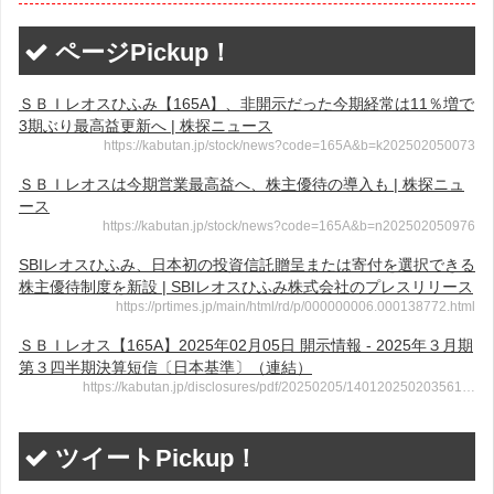
ページPickup！
ＳＢＩレオスひふみ【165A】、非開示だった今期経常は11％増で
3期ぶり最高益更新へ | 株探ニュース
https://kabutan.jp/stock/news?code=165A&b=k202502050073
ＳＢＩレオスは今期営業最高益へ、株主優待の導入も | 株探ニュ
ース
https://kabutan.jp/stock/news?code=165A&b=n202502050976
SBIレオスひふみ、日本初の投資信託贈呈または寄付を選択できる
株主優待制度を新設 | SBIレオスひふみ株式会社のプレスリリース
https://prtimes.jp/main/html/rd/p/000000006.000138772.html
ＳＢＩレオス【165A】2025年02月05日 開示情報 - 2025年３月期
第３四半期決算短信〔日本基準〕（連結）
https://kabutan.jp/disclosures/pdf/20250205/140120250203561…
ツイートPickup！