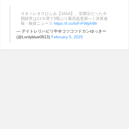
ＳＢＩレオスひふみ【165A】、非開示だった今
期経常は11％増で3期ぶり最高益更新へ | 決算速
報 - 株探ニュース
https://t.co/loFrFWphWr
— デイトレリハビリ中＠コツコツドカンゆっきー
(@Lonlyblue0813)
February 5, 2025