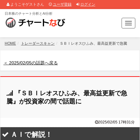
ようこそゲストさん
ユーザ登録
ログイン
日本株のチャート分析とAI分析
T
o
g
g
HOME
トレーダースキャン
ＳＢＩレオスひふみ、最高益更新で急騰
l
e
n
＜ 2025/02/05の話題へ戻る
a
v
i
g
『ＳＢＩレオスひふみ、最高益更新で急
a
t
騰』が投資家の間で話題に
i
o
n
2025/02/05 17時31分
ＡＩで解説！