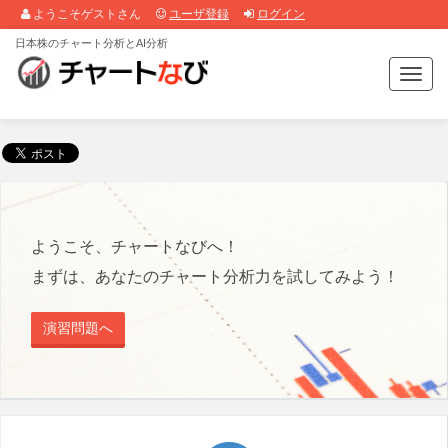
ようこそゲストさん
ユーザ登録
ログイン
日本株のチャート分析とAI分析
T
o
g
g
l
e
n
a
v
ようこそ、チャートなびへ！
i
まずは、あなたのチャート分析力を試してみよう！
g
a
t
演習問題へ
i
o
n