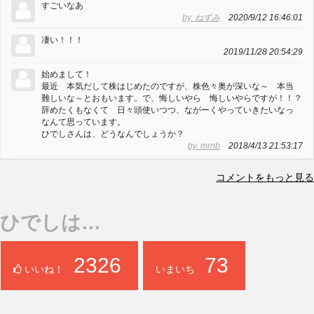
すごいなあ
by. ねずみ
2020/9/12 16:46:01
凄い！！！
2019/11/28 20:54:29
始めまして！
最近 本気だして株はじめたのですが、株色々奥が深いな～ 本当
難しいな～とおもいます。で、悔しいやら 悔しいやらですが！！？
辞めたくもなくて 日々頭使いつつ、ながーくやっていきたいなっ
なんて思っています。
ひでしさんは、どうなんでしょうか？
by. mrnb
2018/4/13 21:53:17
コメントをもっと見る
ひでしは…
2326
73
いいね！
いまいち