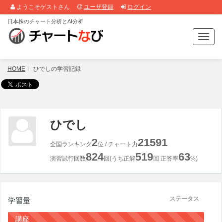
ようこそゲストさん
ユーザ登録
ログイン
日本株のチャート分析とAI分析
T
o
g
g
HOME
ひでしの学習記録
l
e
n
a
v
ひでし
i
g
2
21591
全国ランキング
位 / チャート力
a
824
519
63
t
演習試行回数
回(うち正解
回 正答率
%)
i
o
n
ステータス
学習量
講座