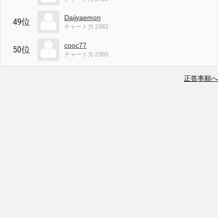
Daijyaemon
49位
チャート力 2382
cooc77
50位
チャート力 2365
正答率順へ