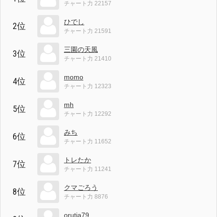
チャート力 22157
ひでし
2位
チャート力 21591
三園の天風
3位
チャート力 21410
momo
4位
チャート力 12323
mh
5位
チャート力 12292
みち
6位
チャート力 11652
トレたか
7位
チャート力 11241
クマごろう
8位
チャート力 8876
orutia79