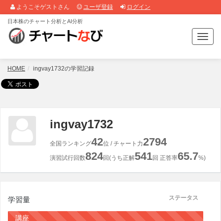
ようこそゲストさん
ユーザ登録
ログイン
日本株のチャート分析とAI分析
T
o
g
g
HOME
ingvay1732の学習記録
l
e
n
a
v
ingvay1732
i
g
42
2794
全国ランキング
位 / チャート力
a
824
541
65.7
t
演習試行回数
回(うち正解
回 正答率
%)
i
o
n
ステータス
学習量
講座