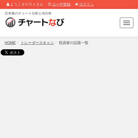
ようこそゲストさん
ユーザ登録
ログイン
日本株のチャート分析とAI分析
T
o
g
g
HOME
トレーダースキャン
投資家の話題一覧
l
e
n
a
v
i
g
a
t
i
o
n