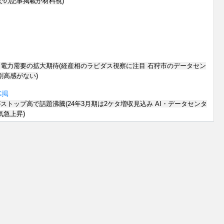
での記事掲載が材料視)
電力需要の拡大期待(経産相のラピダス視察に注目 石狩市のデータセン
割高感がない)
K
掲
ストップ高で話題沸騰(24年3月期は2ケタ増収見込み AI・データセンタ
気急上昇)