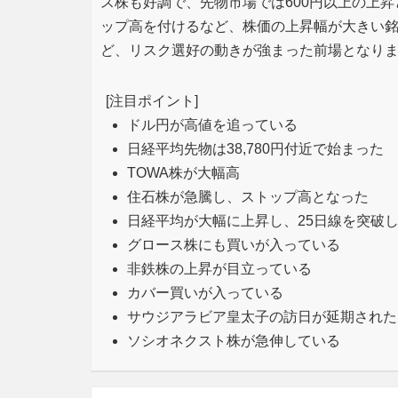
ス株も好調で、先物市場では600円以上の上
ップ高を付けるなど、株価の上昇幅が大きい銘
ど、リスク選好の動きが強まった前場となり
[注目ポイント]
ドル円が高値を追っている
日経平均先物は38,780円付近で始まった
TOWA株が大幅高
住石株が急騰し、ストップ高となった
日経平均が大幅に上昇し、25日線を突破
グロース株にも買いが入っている
非鉄株の上昇が目立っている
カバー買いが入っている
サウジアラビア皇太子の訪日が延期された
ソシオネクスト株が急伸している