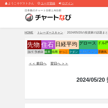
ようこそゲストさん
ユーザ登録
ログイン
日本株のチャート分析とAI分析
HOME
トレーダースキャン
2024/05/20の投資家の話題ま
グロース
ドル
先物
日経平均
住石
コパ
ラボロ
岐阜
信用
かっこ
クダン
エヌビディア
雰囲気
＜＜ 前日へ
翌日へ ＞＞
2024/05