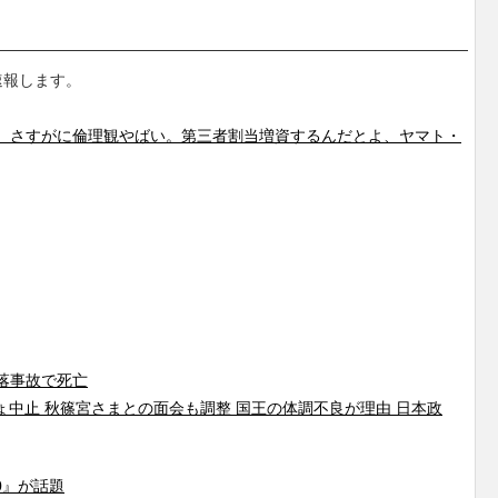
速報します。
。さすがに倫理観やばい。第三者割当増資するんだとよ、ヤマト・
落事故で死亡
中止 秋篠宮さまとの面会も調整 国王の体調不良が理由 日本政
90』が話題