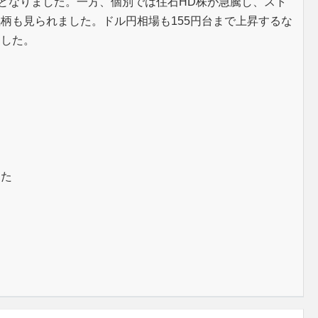
昇となりました。一方、個別では住石HD株が急騰し、スト
柄も見られました。ドル円相場も155円台まで上昇するな
ました。
した