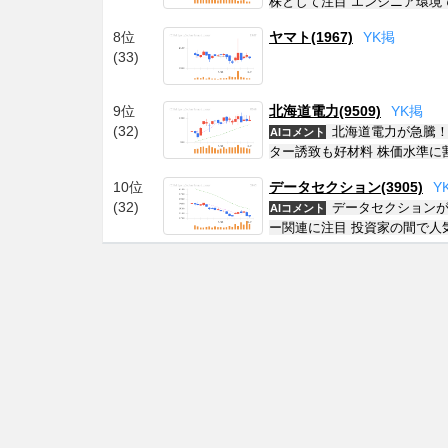
株として注目 エンジニア環境
8位
ヤマト(1967)
Y
K
掲
(33)
9位
北海道電力(9509)
Y
K
掲
(32)
北海道電力が急騰！
AIコメント
ター誘致も好材料 株価水準に
10位
データセクション(3905)
Y
(32)
データセクションが
AIコメント
ー関連に注目 投資家の間で人