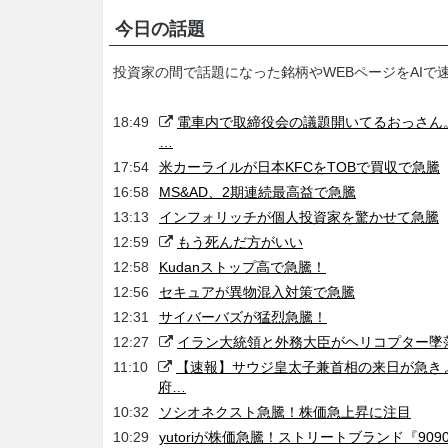
今日の話題
投資家の間で話題になった銘柄やWEBページをAIで
18:49
電車内で取締役会の議題開いてるおっさん
…
17:54
米カーライルが日本KFCをTOBで買収で急騰
16:58
MS&AD、2期連続最高益で急騰
13:13
インフォリッチが個人投資家を驚かせて急騰
12:59
もう死んだ方がいい
12:58
Kudanストップ高で急騰！
12:56
セキュアが異物混入対策で急騰
12:31
サイバーバズが猛烈急騰！
12:27
イラン大統領と外務大臣がヘリコプター墜
11:10
【速報】サウジ皇太子兼首相の来日が急きょ
府…
10:32
ソシオネクスト急騰！株価急上昇に注目
10:29
yutoriが株価急騰！ストリートブランド『90