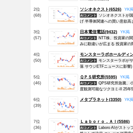
2位
ソシオネクスト(6526)
Y
K
(68)
ソシオネクストが国
AIコメント
げ 半導体関連への買い意欲高
3位
日本電信電話(9432)
Y
K
掲
(57)
NTT株、投資家の
AIコメント
みに勘違いが広まる 投資家の
4位
モンスターラボホールディング
(50)
モンスターラボがサ
AIコメント
落 サウジETFニュースに影響)
5位
ＱＰＳ研究所(5595)
Y
K
掲
(46)
QPS研究所急騰、小
AIコメント
度観測可能なツクヨミ-II 25
6位
メタプラネット(3350)
Y
K
(39)
7位
Ｌａｂｏｒｏ．ＡＩ(5586)
(36)
Laboro AIが
AIコメント