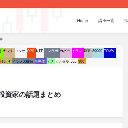
Home
講座一覧
とめ
円
ヤマト
ソシオ
QPS
NTT
モンラボ
カバー
イラン
延期
39000
TOWA
ゆとり
イラン大統領
半導体
ヘリ
ピクセル
500
300
/20 投資家の話題まとめ