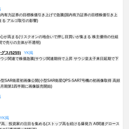
掲
内有力証券の目標株価引き上げで急騰(国内有力証券の目標株価引き上
まる アルゴ取引の影響)
関心が高まる(リスクオンの地合いで押し目買いが集まる 株主優待の仕組
間で売りの主体が不透明)
ス(5255)
Y
K
掲
ウジ関連で株価急騰(サウジ関連期待で上昇 サウジ皇太子来日延期で下
型SAR衛星初画像公開(小型SAR衛星QPS-SAR7号機の初画像取得 高頻
年5月期第1四半期に画像販売開始)
掲
Y
K
掲
ストップ高、投資家の注目を集める(ストップ高を続ける爆発力 AI関連グロース