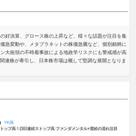
株の好決算、グロース株の上昇など、様々な話題が注目を集
株価急変動や、メタプラネットの株価急騰など、個別銘柄に
ラン大統領の不時着事故による地政学リスクにも警戒感が高
I関連株が牽引し、日本株市場は概して堅調な展開となりま
)
Y
K
掲
ストップ高！(3日連続ストップ高 ファンダメンタル+需給の流れ注目