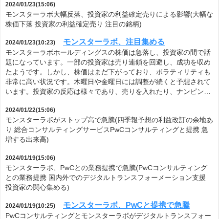
2024/01/23(15:06)
モンスターラボ大幅反落、投資家の利益確定売りによる影響(大幅な
株価下落 投資家の利益確定売り 注目の銘柄)
モンスターラボ、注目集める
2024/01/23(10:23)
モンスターラボホールディングスの株価は急落し、投資家の間で話
題になっています。一部の投資家は売り連鎖を回避し、成功を収め
たようです。しかし、株価はまだ下がっており、ボラティリティも
非常に高い状況です。木曜日や金曜日には調整が続くと予想されて
います。投資家の反応は様々であり、売りを入れたり、ナンピン…
2024/01/22(15:06)
モンスターラボがストップ高で急騰(四季報予想の利益改訂の余地あ
り 総合コンサルティングサービスPwCコンサルティングと提携 急
増する出来高)
2024/01/19(15:06)
モンスターラボ、PwCとの業務提携で急騰(PwCコンサルティング
との業務提携 国内外でのデジタルトランスフォーメーション支援
投資家の関心集める)
モンスターラボ、PwCと提携で急騰
2024/01/19(10:25)
PwCコンサルティングとモンスターラボがデジタルトランスフォー