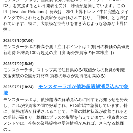
D3」を支援するという発表を受け、株価が急騰しています。この
IR（Investor Relations）発表は、株価上昇トレンド中に完璧なタイ
ミングで出されたと投資家から評価されており、「神IR」とも呼ば
れています。特に、大規模な空売りを巻き込むような急激な上昇に
投…
2025/07/10(07:06)
モンスターラボの株高予測！注目ポイントは？(明日の株価の高値更
新期待 出来高100万超えの注目度 海外投資家の日本株注目)
2025/07/09(15:36)
モンスターラボ、ストップ高で注目集める(底値からの反発が明確
支援実績の公開が好材料 買板の厚さが期待感を高める)
モンスターラボが債務超過解消見込みで急
2025/07/01(18:24)
騰
モンスターラボは、債務超過の解消見込みに関するお知らせを発表
し、これが投資家の間で好感され、PTS市場で急騰しています。特
に、債務超過が解消されることで、企業の財務状況が改善されると
の期待が高まり、株価にプラスの影響を与えています。投資家のコ
メントでは、今後の業務提携や受注情報があれば、さらなる株価
の…