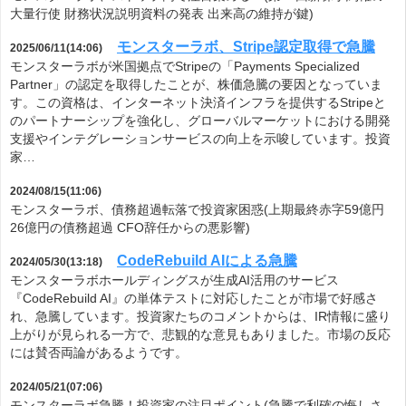
大量行使 財務状況説明資料の発表 出来高の維持が鍵)
モンスターラボ、Stripe認定取得で急騰
2025/06/11(14:06)
モンスターラボが米国拠点でStripeの「Payments Specialized
Partner」の認定を取得したことが、株価急騰の要因となっていま
す。この資格は、インターネット決済インフラを提供するStripeと
のパートナーシップを強化し、グローバルマーケットにおける開発
支援やインテグレーションサービスの向上を示唆しています。投資
家…
2024/08/15(11:06)
モンスターラボ、債務超過転落で投資家困惑(上期最終赤字59億円
26億円の債務超過 CFO辞任からの悪影響)
CodeRebuild AIによる急騰
2024/05/30(13:18)
モンスターラボホールディングスが生成AI活用のサービス
『CodeRebuild AI』の単体テストに対応したことが市場で好感さ
れ、急騰しています。投資家たちのコメントからは、IR情報に盛り
上がりが見られる一方で、悲観的な意見もありました。市場の反応
には賛否両論があるようです。
2024/05/21(07:06)
モンスターラボ急騰！投資家の注目ポイント(急騰で利確の悔しさ