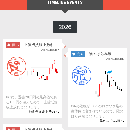
TIMELINE EVENTS
2026
上値抵抗線上放れ
買い
2026/08/07
陰のはらみ線
売り
2026/08/06
8/7に、過去20日間の最高値であ
る101円を超えたので、上値抵抗
8/6の陰線が、8/5のロウソク足の
線上放れとなります。
実体内に含まれているので、陰の
上値抵抗線上放れへ
はらみ線となります。
陰のはらみ線へ
上値抵抗線上放れ