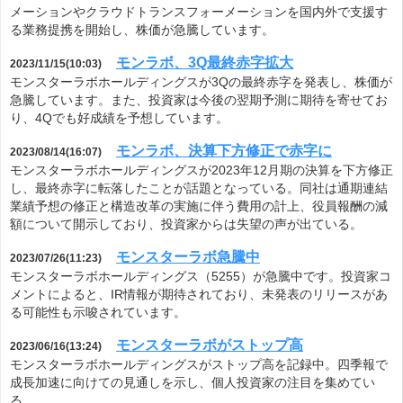
メーションやクラウドトランスフォーメーションを国内外で支援す
る業務提携を開始し、株価が急騰しています。
モンラボ、3Q最終赤字拡大
2023/11/15(10:03)
モンスターラボホールディングスが3Qの最終赤字を発表し、株価が
急騰しています。また、投資家は今後の翌期予測に期待を寄せてお
り、4Qでも好成績を予想しています。
モンラボ、決算下方修正で赤字に
2023/08/14(16:07)
モンスターラボホールディングスが2023年12月期の決算を下方修正
し、最終赤字に転落したことが話題となっている。同社は通期連結
業績予想の修正と構造改革の実施に伴う費用の計上、役員報酬の減
額について開示しており、投資家からは失望の声が出ている。
モンスターラボ急騰中
2023/07/26(11:23)
モンスターラボホールディングス（5255）が急騰中です。投資家コ
メントによると、IR情報が期待されており、未発表のリリースがあ
る可能性も示唆されています。
モンスターラボがストップ高
2023/06/16(13:24)
モンスターラボホールディングスがストップ高を記録中。四季報で
成長加速に向けての見通しを示し、個人投資家の注目を集めてい
る。