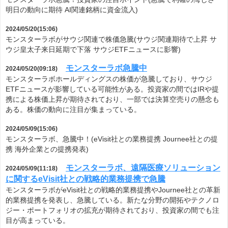
明日の動向に期待 AI関連銘柄に資金流入)
2024/05/20(15:06)
モンスターラボがサウジ関連で株価急騰(サウジ関連期待で上昇 サ
ウジ皇太子来日延期で下落 サウジETFニュースに影響)
モンスターラボ急騰中
2024/05/20(09:18)
モンスターラボホールディングスの株価が急騰しており、サウジ
ETFニュースが影響している可能性がある。投資家の間ではIRや提
携による株価上昇が期待されており、一部では決算空売りの懸念も
ある。株価の動向に注目が集まっている。
2024/05/09(15:06)
モンスターラボ、急騰中！(eVisit社との業務提携 Journee社との提
携 海外企業との提携発表)
モンスターラボ、遠隔医療ソリューション
2024/05/09(11:18)
に関するeVisit社との戦略的業務提携で急騰
モンスターラボがeVisit社との戦略的業務提携やJournee社との革新
的業務提携を発表し、急騰している。新たな分野の開拓やテクノロ
ジー・ポートフォリオの拡充が期待されており、投資家の間でも注
目が高まっている。