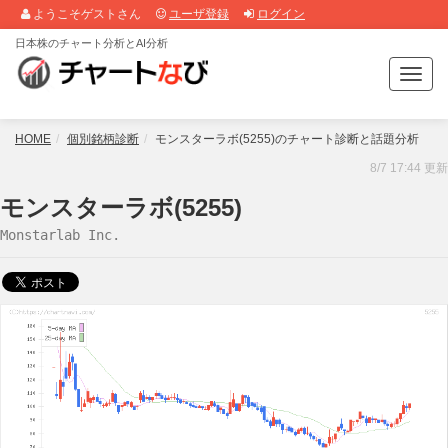
ようこそゲストさん
ユーザ登録
ログイン
日本株のチャート分析とAI分析
T
o
g
g
HOME
個別銘柄診断
モンスターラボ(5255)のチャート診断と話題分析
l
8/7 17:44 更新
e
n
モンスターラボ(5255)
a
Monstarlab Inc.
v
i
g
a
t
i
o
n