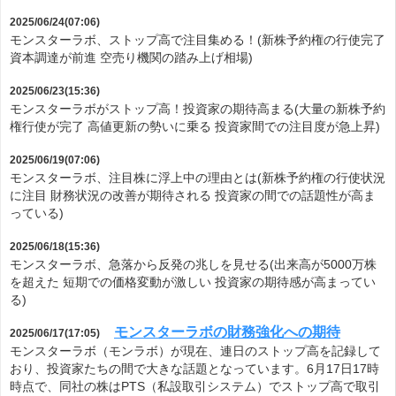
2025/06/24(07:06)
モンスターラボ、ストップ高で注目集める！(新株予約権の行使完了
資本調達が前進 空売り機関の踏み上げ相場)
2025/06/23(15:36)
モンスターラボがストップ高！投資家の期待高まる(大量の新株予約
権行使が完了 高値更新の勢いに乗る 投資家間での注目度が急上昇)
2025/06/19(07:06)
モンスターラボ、注目株に浮上中の理由とは(新株予約権の行使状況
に注目 財務状況の改善が期待される 投資家の間での話題性が高ま
っている)
2025/06/18(15:36)
モンスターラボ、急落から反発の兆しを見せる(出来高が5000万株
を超えた 短期での価格変動が激しい 投資家の期待感が高まってい
る)
モンスターラボの財務強化への期待
2025/06/17(17:05)
モンスターラボ（モンラボ）が現在、連日のストップ高を記録して
おり、投資家たちの間で大きな話題となっています。6月17日17時
時点で、同社の株はPTS（私設取引システム）でストップ高で取引