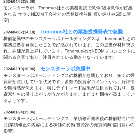
2024/04/02(15:06)
モンスターラボ、Tonomus社との業務提携で急伸(後場急伸が好感
される サウジNEOM子会社との業務提携注目 買い煽りやS高に異
変)
Tonomus社との業務提携発表で急騰
2024/04/02(14:18)
株価急騰中のモンスターラボホールディングスは、Tonomus社との
業務提携を発表したことで好感されています。この提携が材料視さ
れ、株価が急上昇しています。Tonomus社はNEOMプロジェクトに
関わる企業であり、注目されている動きとなっています。
モンスターラボ急騰中
2024/02/19(10:06)
モンスターラボホールディングスの株価が急騰しており、多くの投
資家が注目している状況です。多数の投資家コメントから、好評価
や期待感が伺えます。特にデイトレード結果が注目されており、投
資家たちの盛り上がりがうかがえます。まだまだ期待が高まってい
るようです。
2024/01/24(15:06)
モンスターラボホールディングス、業績修正発表後の株価動向に注
目(業績修正の内容による株価の変動 投資家の売買傾向 信用買いの
影響)