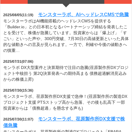
モンスターラボ、AIヘッドレスCMSで急騰
2025/08/05(11:19)
モンスターラボはAI機能搭載のヘッドレスCMSを提供する
「Builder.io」との日本初となるパートナーシップ締結を発表したこ
とを受けて、株価が急騰しています。投資家からは「爆上げ」「す
ごい」といった声や、300円突破、7月30日の高値更新といった具体
的な値動きへの言及が見られます。一方で、利確や今後の値動きへ
の慎重…
2025/07/31(07:06)
モンラボ DX大型案件と決算期待で注目の急騰(荏原製作所DXプロジ
ェクト中核担う 第2Q決算発表への期待高まる 債務超過解消見込み
からの株価上昇)
2025/07/30(15:36)
モンスターラボ、荏原製作所DX支援で急伸！(荏原製作所の製造DX
プロジェクト支援 PTSストップ高から急落、その後も乱高下 一部
投資家からは「債務超過」を懸念する声も)
モンスターラボ、荏原製作所DX支援で株
2025/07/30(11:07)
価急騰
モンスターラボは、荏原製作所の製造DXプロジェクト「EBARA-