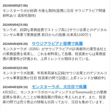
2024/04/05(07:06)
モンスターラボが好調 今後も期待(提携に注目 サウジアラビア関連
材料あり 成長性期待)
2024/04/04(15:06)
モンラボ、好調な業務提携でストップ高に(サウジ企業とのデジタル
コンサル事業で業務提携 前日からの急騰 出来高1100万↑)
サウジアラビアと提携で急騰
2024/04/04(09:20)
モンスターラボ（5255）がサウジアラビアの計画都市の運営会社と
の業務提携を発表し、これを材料視して急騰。投資家からは業務提
携の重要性が評価され、上昇トレンドが期待されている。
2024/04/03(15:06)
モンスターラボ急騰、年初来高値を記録(サウジ企業とのデジタルコ
ンサル事業提携が注目 投資家の間で話題に 上昇トレンドが継続中)
モンスターラボ、大注目で急騰
2024/04/03(09:10)
4月3日に、モンスターラボホールディングスがTonomus社との業務
提携を発表したことが株価急騰の理由と考えられます。また、投資
家の間では売り禁止の情報も出回っており、注目を集めています。