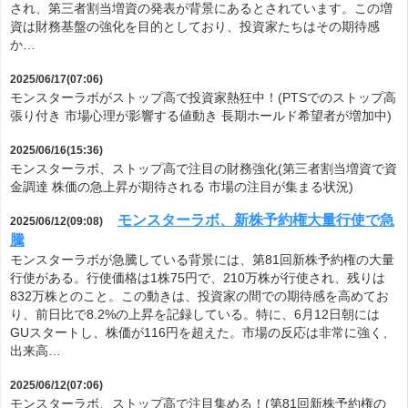
され、第三者割当増資の発表が背景にあるとされています。この増
資は財務基盤の強化を目的としており、投資家たちはその期待感
か…
2025/06/17(07:06)
モンスターラボがストップ高で投資家熱狂中！(PTSでのストップ高
張り付き 市場心理が影響する値動き 長期ホールド希望者が増加中)
2025/06/16(15:36)
モンスターラボ、ストップ高で注目の財務強化(第三者割当増資で資
金調達 株価の急上昇が期待される 市場の注目が集まる状況)
モンスターラボ、新株予約権大量行使で急
2025/06/12(09:08)
騰
モンスターラボが急騰している背景には、第81回新株予約権の大量
行使がある。行使価格は1株75円で、210万株が行使され、残りは
832万株とのこと。この動きは、投資家の間での期待感を高めてお
り、前日比で8.2%の上昇を記録している。特に、6月12日朝には
GUスタートし、株価が116円を超えた。市場の反応は非常に強く、
出来高…
2025/06/12(07:06)
モンスターラボ、ストップ高で注目集める！(第81回新株予約権の