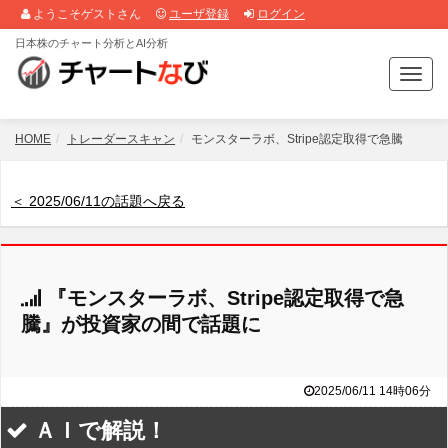
ようこそゲストさん
ユーザ登録
ログイン
日本株のチャート分析とAI分析
T
o
g
g
HOME
トレーダースキャン
モンスターラボ、Stripe認定取得で急騰
l
e
n
＜ 2025/06/11の話題へ戻る
a
v
i
g
『モンスターラボ、Stripe認定取得で急
a
t
騰』が投資家の間で話題に
i
o
n
2025/06/11 14時06分
ＡＩで解説！