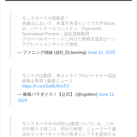
モンスターラボ急動意！
米拠点において、米電子決済インフラ大手Stripe
の、パートナーエコシステム「Payments
Specialized Partner」認定資格取得
グローバルマーケットに向けた開発支援及びイン
テグレーションサービス強化
— ファニング姉妹 (@D_ELfanning)
June 11, 2025
モンラボは動意、米ストライプのパートナー認定
資格を取得 | 株探ニュース
https://t.co/zSaNL9vnZV
— 株株パラダイス！【公式】 (@vgoldvv)
June 11,
2025
モンスターラボ<5255>は動意づいている。この
日午前１１時ごろ、同社の米国・ニューヨーク拠
点がインターネット向け決済インフラを提供する