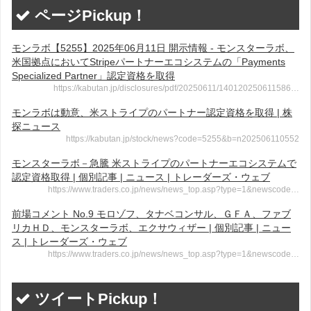
ページPickup！
モンラボ【5255】2025年06月11日 開示情報 - モンスターラボ、
米国拠点においてStripeパートナーエコシステムの「Payments
Specialized Partner」認定資格を取得
https://kabutan.jp/disclosures/pdf/20250611/140120250611586…
モンラボは動意、米ストライプのパートナー認定資格を取得 | 株
探ニュース
https://kabutan.jp/stock/news?code=5255&b=n202506110552
モンスターラボ－急騰 米ストライプのパートナーエコシステムで
認定資格取得 | 個別記事 | ニュース | トレーダーズ・ウェブ
https://www.traders.co.jp/news/news_top.asp?type=1&newscode…
前場コメント No.9 モロゾフ、タナベコンサル、ＧＦＡ、ファブ
リカＨＤ、モンスターラボ、エクサウィザー | 個別記事 | ニュー
ス | トレーダーズ・ウェブ
https://www.traders.co.jp/news/news_top.asp?type=1&newscode…
ツイートPickup！