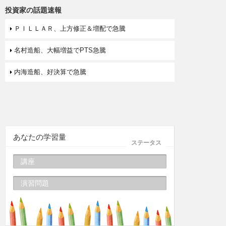
投資家の話題速報
ＰＩＬＬＡＲ、上方修正＆増配で急騰
名村造船、大幅増益でPTS急騰
内海造船、好決算で急騰
あなたの学習量
ステータス
講座
演習問題