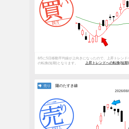
8/5に5日移動平均線が上向きになったので、上昇トレンド
上昇トレンドへの転換(短期
の転換(短期)となります。
陽のたすき線
売り
2026/08