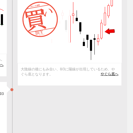
へ
)へ
大陰線の後にもみ合い、8/3に陽線が出現しているため、や
やぐら底へ
ぐら底となります。
/03