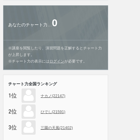
0
あなたのチャート力…
※講座を閲覧したり、演習問題を正解するとチャート力
が上昇します。
※チャート力の表示には
ログイン
が必要です。
チャート力全国ランキング
1位
ナカノ(22147)
2位
ひでし(21591)
3位
三園の天風(21402)