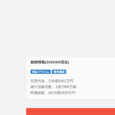
銘柄情報(2026/8/6現在)
東証プライム
電気機器
売買代金…136億0361万円
発行済株式数…1億7998万株
時価総額…3619億5839万円