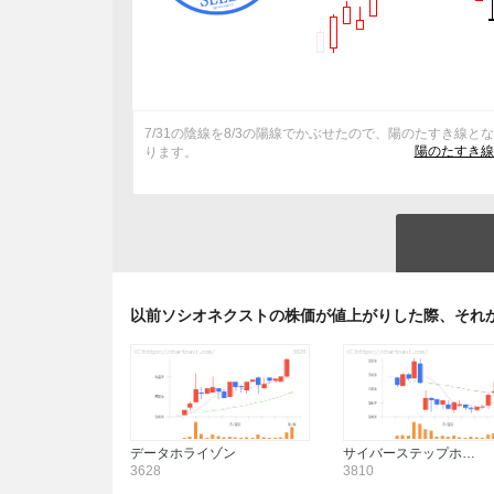
7/31の陰線を8/3の陽線でかぶせたので、陽のたすき線と
陽のたすき線
ります。
以前ソシオネクストの株価が値上がりした際、それ
データホライゾン
サイバーステップホ…
3628
3810