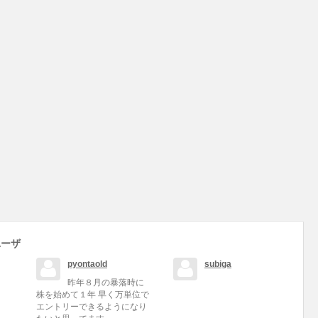
ユーザ
pyontaold
subiga
昨年８月の暴落時に
株を始めて１年 早く万単位で
エントリーできるようになり