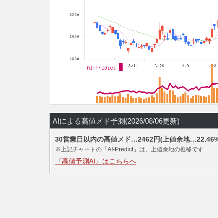
AIによる高値メド予測(2026/08/06更新)
30営業日以内の高値メド…2462円(上値余地…22.46%
※上記チャートの「AI-Predict」は、上値余地の推移です
『高値予測AI』はこちらへ