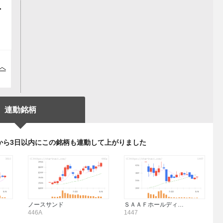
な
へ
連動銘柄
から3日以内にこの銘柄も連動して上がりました
ノースサンド
ＳＡＡＦホールディ…
446A
1447