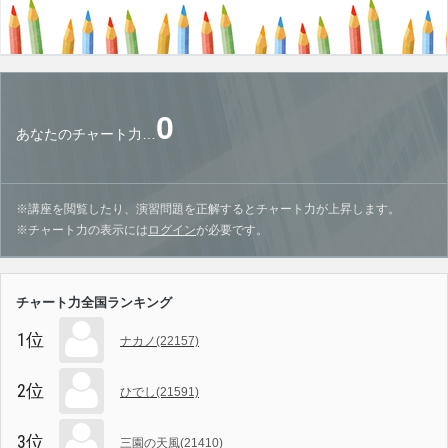
0
あなたのチャート力…
※講座を閲覧したり、演習問題を正解するとチャート力が上昇します。
※チャート力の表示には
ログイン
が必要です。
チャート力全国ランキング
1位
ナカノ(22157)
2位
ひでし(21591)
3位
三園の天風(21410)