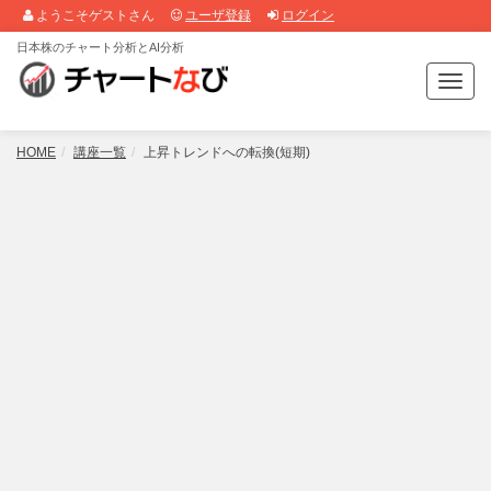
ようこそゲストさん
ユーザ登録
ログイン
日本株のチャート分析とAI分析
T
o
g
g
HOME
講座一覧
上昇トレンドへの転換(短期)
l
e
n
a
v
i
g
a
t
i
o
n