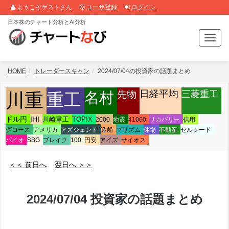
ようこそゲストさん
ユーザ登録
ログイン
日本株のチャート分析とAI分析
T
o
g
g
HOME
トレーダースキャン
2024/07/04の投資家の話題まとめ
l
e
先物
日経平均
三菱重工
名村
川重
重工
n
a
ドル円
IHI
川崎重工
TOPIX
2000
地震
41000
リカバリー
信用
v
グロース
アメリカ
アズジェント
造船
プリズム
休場
不動産
セルシード
i
バイオ
SBG
ブレイク
100
円安
アイズ
サイオス
g
a
t
＜＜ 前日へ
翌日へ ＞＞
i
o
n
2024/07/04 投資家の話題まとめ