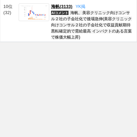
10位
海帆(3133)
Y
K
掲
(32)
海帆、美容クリニック向けコンサ
AIコメント
ル２社の子会社化で後場急伸(美容クリニック
向けコンサル２社の子会社化で収益貢献期待
黒転確定的で需給最高 インパクトのある言葉
で株価大幅上昇)