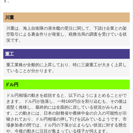
す。
川重
川重は、海上自衛隊の潜水艦の受注に関して、下請け企業との架
空取引による裏金作りが発覚し、税務当局の調査を受けている状
況です。
重工
重工業株が全般的に上昇しており、特に三菱重工が大きく上昇し
ていることが分かります。
ドル円
ドル円相場の動きを総括すると、以下のようにまとめることがで
きます。 ドル円が急落し、一時160円台を割り込むも、その後は
底堅く推移し、最終的には全面的に戻している状況がみられま
す。この動きには、日本の財務省や農林中金の介入の可能性が示
唆されており、ドル円相場の押し下げを試みているようです。市
場参加者の間では、ドル円の下落が止まらない状況に対する懸念
や、今後の動きに注目が集まっている様子が伺えます。