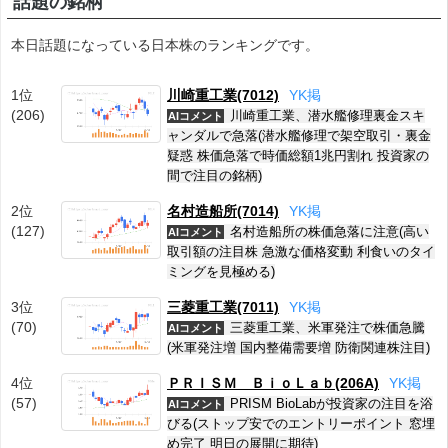
話題の銘柄
本日話題になっている日本株のランキングです。
1位
川崎重工業(7012)
Y
K
掲
(206)
川崎重工業、潜水艦修理裏金スキ
AIコメント
ャンダルで急落(潜水艦修理で架空取引・裏金
疑惑 株価急落で時価総額1兆円割れ 投資家の
間で注目の銘柄)
2位
名村造船所(7014)
Y
K
掲
(127)
名村造船所の株価急落に注意(高い
AIコメント
取引額の注目株 急激な価格変動 利食いのタイ
ミングを見極める)
3位
三菱重工業(7011)
Y
K
掲
(70)
三菱重工業、米軍発注で株価急騰
AIコメント
(米軍発注増 国内整備需要増 防衛関連株注目)
4位
ＰＲＩＳＭ ＢｉｏＬａｂ(206A)
Y
K
掲
(57)
PRISM BioLabが投資家の注目を浴
AIコメント
びる(ストップ安でのエントリーポイント 窓埋
め完了 明日の展開に期待)