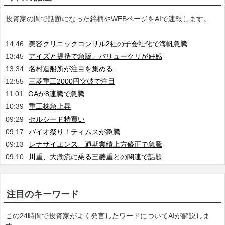
投資家の間で話題になった銘柄やWEBページをAIで速報します。
14:46
美容クリニックコンサル2社の子会社化で海帆急騰
13:45
アイズと提携で急騰、バリュークリが好感
13:34
名村造船所が注目を集める
12:55
三菱重工2000円突破で注目
11:01
GAが8連騰で急騰
10:39
重工株急上昇
09:29
セルシード特買い
09:17
バイオ祭り！ティムスが急騰
09:13
レナサイエンス、通期業績上方修正で急騰
09:10
川重、大潮流に乗る三菱重との関連で話題
注目のキーワード
この24時間で投資家がよく発言したワードについてAIが解説しま