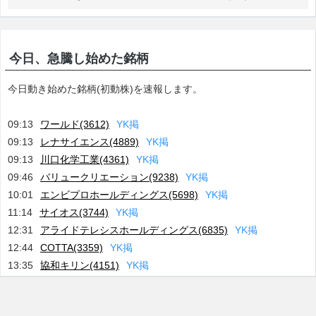
今日、急騰し始めた銘柄
今日動き始めた銘柄(初動株)を速報します。
09:13
ワールド(3612)
Y
K
掲
09:13
レナサイエンス(4889)
Y
K
掲
09:13
川口化学工業(4361)
Y
K
掲
09:46
バリュークリエーション(9238)
Y
K
掲
10:01
エンビプロホールディングス(5698)
Y
K
掲
11:14
サイオス(3744)
Y
K
掲
12:31
アライドテレシスホールディングス(6835)
Y
K
掲
12:44
COTTA(3359)
Y
K
掲
13:35
協和キリン(4151)
Y
K
掲