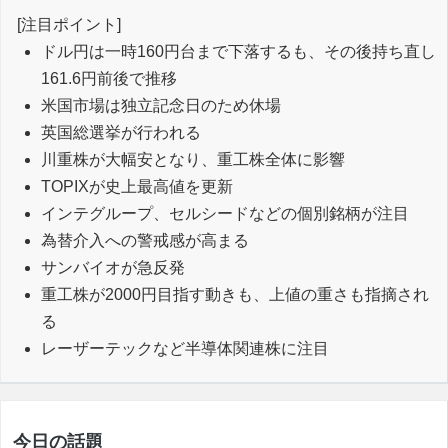
[注目ポイント]
ドル円は一時160円台まで下落するも、その後持ち直し
161.6円前後で推移
米国市場は独立記念日のため休場
英国総選挙が行われる
川重株が大幅安となり、重工株全体に影響
TOPIXが史上最高値を更新
インテグループ、セルシードなどの個別銘柄が注目
為替介入への警戒感が高まる
サンバイオが急反発
重工株が2000円目指す動きも、上値の重さも指摘され
る
レーザーテックなど半導体関連株に注目
今日の話題