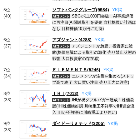
5位
ソフトバンクグループ(9984)
Y
K
掲
(40)
SBGが11,000円突破！AI事業評価
AIコメント
に再注目(AI関連取引を優先 自社株買い計画は
なし 目標株価10万円に期待)
6位
アズジェント(4288)
Y
K
掲
(37)
アズジェントが急騰、投資家に波
AIコメント
紋(株価急騰による取引の激化 売り禁止状態の
影響 大口投資家の存在感)
7位
ＥＬＥＭＥＮＴＳ(5246)
Y
K
掲
(34)
エレメンツが注目を集める(ストッ
AIコメント
プ高で終了 大口買い注目 売り圧力に注意)
8位
ＩＨＩ(7013)
Y
K
掲
(33)
IHIが祝ダブルバガー達成！株価急
AIコメント
騰(IHI株価絶好調 川崎重工不祥事でIHI資金流
入 IHIが不祥事に川崎重工より強い)
9位
ダイドーリミテッド(3205)
Y
K
掲
(33)