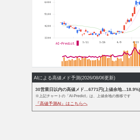
AIによる高値メド予測(2026/08/06更新)
30営業日以内の高値メド…6771円(上値余地…18.9%
※上記チャートの「AI-Predict」は、上値余地の推移です
『高値予測AI』はこちらへ