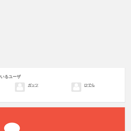
でいるユーザ
ガッツ
ひでら