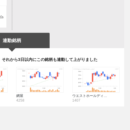
つ
へ
連動銘柄
、それから3日以内にこの銘柄も連動して上がりました
網屋
ウエストホールディ…
4258
1407