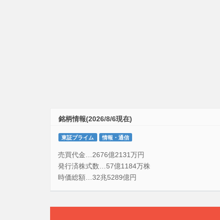
銘柄情報(2026/8/6現在)
東証プライム
情報・通信
売買代金…2676億2131万円
発行済株式数…57億1184万株
時価総額…32兆5289億円