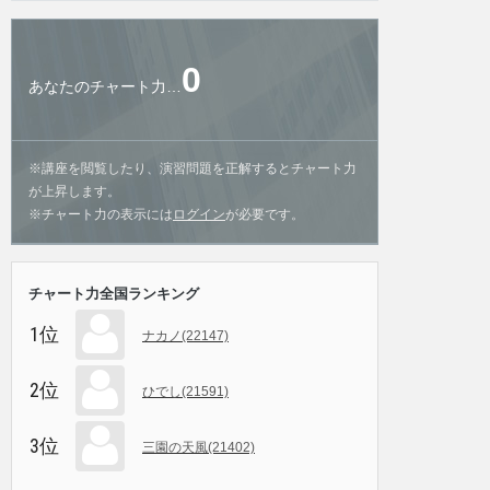
0
あなたのチャート力…
※講座を閲覧したり、演習問題を正解するとチャート力
が上昇します。
※チャート力の表示には
ログイン
が必要です。
チャート力全国ランキング
1位
ナカノ(22147)
2位
ひでし(21591)
3位
三園の天風(21402)