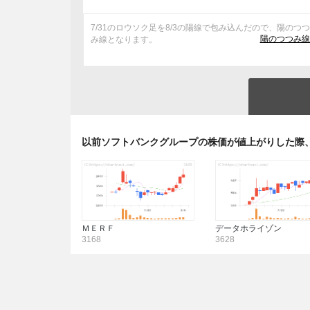
7/31のロウソク足を8/3の陽線で包み込んだので、陽のつ
陽のつつみ線
み線となります。
以前ソフトバンクグループの株価が値上がりした際
ＭＥＲＦ
データホライゾン
3168
3628