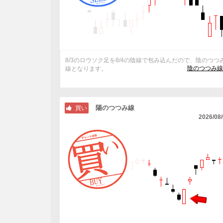
8/3のロウソク足を8/4の陰線で包み込んだので、陰のつつ
陰のつつみ線
線となります。
陽のつつみ線
買い
2026/08