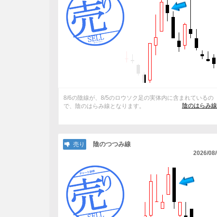
8/6の陰線が、8/5のロウソク足の実体内に含まれているの
陰のはらみ線
で、陰のはらみ線となります。
陰のつつみ線
売り
2026/08