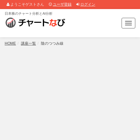
ようこそゲストさん
ユーザ登録
ログイン
日本株のチャート分析とAI分析
T
o
g
g
HOME
講座一覧
陰のつつみ線
l
e
n
a
v
i
g
a
t
i
o
n