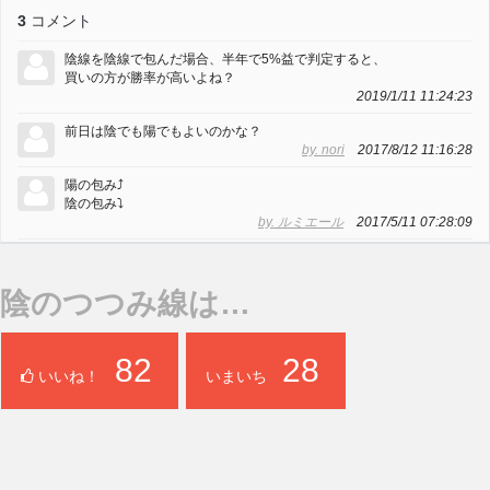
3
コメント
陰線を陰線で包んだ場合、半年で5%益で判定すると、
買いの方が勝率が高いよね？
2019/1/11 11:24:23
前日は陰でも陽でもよいのかな？
by. nori
2017/8/12 11:16:28
陽の包み⤴︎
陰の包み⤵︎
by. ルミエール
2017/5/11 07:28:09
陰のつつみ線は…
82
28
いいね！
いまいち