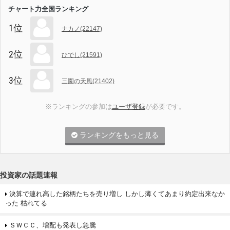
チャート力全国ランキング
1位
ナカノ(22147)
2位
ひでし(21591)
3位
三園の天風(21402)
※ランキングの参加は
ユーザ登録
が必要です。
ランキングをもっと見る
投資家の話題速報
決算で連れ高した銘柄たちを売り増し しかし薄くてあまり約定出来なか
った 枯れてる
ＳＷＣＣ、増配も発表し急騰