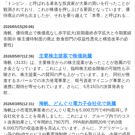
「トンピン」と呼ばれる著名な投資家が大量の買いを行ったことが
観測されており、これが株価を押し上げる要因となっています。優
待廃止のIRも出ましたが、それを乗り越えて「本尊」と呼ばれる…
2026/05/15(20:06)
海帆、優待廃止で株価底なし赤字拡大(前期最終赤字拡大と今期業績
非開示 株主優待制度の廃止 飲食部門の収益性悪化と構造改革の必
要性)
主要株主提案で株価急騰
2026/05/07(12:36)
海帆（3133）は、主要株主からの株主提案があったことが急騰の引
き金となっています。これにより、臨時株主総会開催の可能性も示
唆され、株主提案への賛同の声も上がっています。また、同社が推
進するネパールでの水力発電事業と、暗号資産マイニング事業との
連携に期待が寄せられています。さらに、5月15日の決算発表を
前…
海帆、どんぐり電力子会社化で急騰
2026/03/05(12:31)
海帆は小売電気事業者のどんぐり電力を5,000万円で49%取得し子
会社化することを発表しました。これにより、グループ内でのコス
ト改善効果として年間約1,790万円、PPA契約期間20年で約3億
6,000万円の収益改善を見込んでいます。さらに、アグリゲーショ
ン等のBtoBサービスや蓄電池制御ノウハウを取り込み、今後の成長