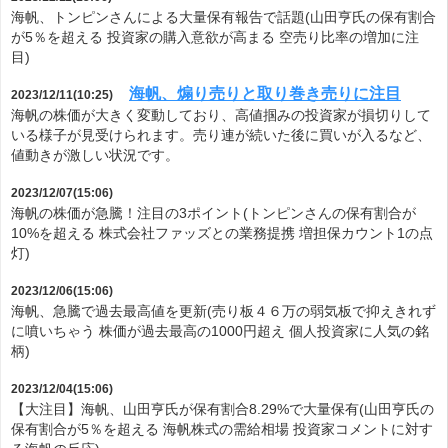
海帆、トンピンさんによる大量保有報告で話題(山田亨氏の保有割合
が5％を超える 投資家の購入意欲が高まる 空売り比率の増加に注
目)
海帆、煽り売りと取り巻き売りに注目
2023/12/11(10:25)
海帆の株価が大きく変動しており、高値掴みの投資家が損切りして
いる様子が見受けられます。売り連が続いた後に買いが入るなど、
値動きが激しい状況です。
2023/12/07(15:06)
海帆の株価が急騰！注目の3ポイント(トンピンさんの保有割合が
10%を超える 株式会社ファッズとの業務提携 増担保カウント1の点
灯)
2023/12/06(15:06)
海帆、急騰で過去最高値を更新(売り板４６万の弱気板で抑えきれず
に噴いちゃう 株価が過去最高の1000円超え 個人投資家に人気の銘
柄)
2023/12/04(15:06)
【大注目】海帆、山田亨氏が保有割合8.29%で大量保有(山田亨氏の
保有割合が5％を超える 海帆株式の需給相場 投資家コメントに対す