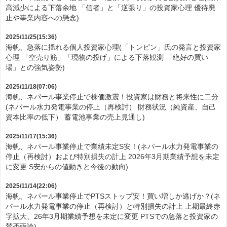
高減少による下落余地 「信者」と「逆張り」の投資家心理 優待廃
止や事業内容への懸念)
2025/11/25(15:36)
海帆、急落に揺れる個人投資家心理(「トンピン」氏の発言と投資家
心理 「空売り筋」「現物の投げ」による下落観測 「絶好の買い
場」との強気姿勢)
2025/11/18(07:06)
海帆、ネパール事業停止で株価激震！投資家は財務と将来性に二分
(ネパール水力発電事業の停止（再検討） 財務状況（純資産、自己
資本比率の低下） 蓄電池事業の売上見通し)
2025/11/17(15:36)
海帆、ネパール事業停止で業績未定S安！(ネパール水力発電事業の
停止（再検討）および特別損失の計上 2026年3月期業績予想を未定
に変更 S安からの値動きと今後の動向)
2025/11/14(22:06)
海帆、ネパール事業停止でPTSストップ安！買い増しか逃げか？(ネ
パール水力発電事業の停止（再検討）と特別損失の計上 上期最終赤
字拡大、26年3月期業績予想を未定に変更 PTSでの急落と投資家の
賛否両論)