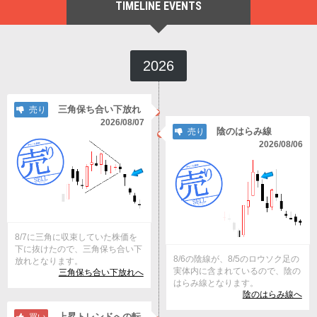
TIMELINE EVENTS
2026
三角保ち合い下放れ
売り
2026/08/07
陰のはらみ線
売り
2026/08/06
8/7に三角に収束していた株価を
下に抜けたので、三角保ち合い下
8/6の陰線が、8/5のロウソク足の
放れとなります。
実体内に含まれているので、陰の
三角保ち合い下放れへ
はらみ線となります。
陰のはらみ線へ
上昇トレンドへの転