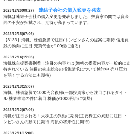
連結子会社の借入変更を発表
2023/12/26(09:27)
海帆は連結子会社の借入変更を発表しました。投資家の間では資金
面の不安が払拭され、期待が高まっています。
2023/12/15(07:06)
【3133】海帆、株価急騰で注目(トンピンさんの提案に期待 信用買
残の動向に注目 売買代金が100億に迫る)
2023/12/14(15:06)
海帆株主提案書到着！注目の内容とは(海帆の提案内容が一般的に支
持されている 注目の株主総会の招集請求について検討中 売り圧力
を弱くする方法にも期待)
2023/12/13(15:07)
海帆、株価急騰で1000円台復帰(一部投資家から注目されるタイト
ル 株券未達の件に着目 株価が1000円台に復帰)
2023/12/12(07:06)
海帆が注目される！大株主の異動に期待(主要株主の異動に注目 ト
ンピンさんの動向に期待 海帆の将来性に期待)
2023/12/11(15:06)