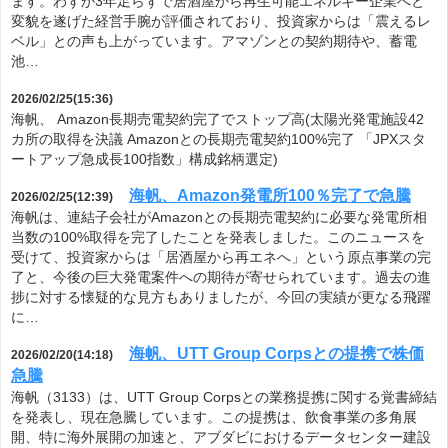
ます。わずか3年足らずで居酒屋から再生可能エネルギー企業へと
変貌を遂げた経営手腕が評価されており、投資家からは「震えるレ
ベル」との声も上がっています。アマゾンとの契約期待や、蓄電
池…
2026/02/25(15:36)
海帆、 Amazon長期売電契約完了でストップ高(太陽光発電施設42
カ所の取得を決議 Amazonとの長期売電契約100%完了 「JPXスタ
ートアップ急成長100指数」構成銘柄選定)
海帆、Amazon発電所100％完了で急騰
2026/02/25(12:39)
海帆は、連結子会社がAmazonとの長期売電契約に必要な発電所相
当数の100%取得を完了したことを発表しました。このニュースを
受けて、投資家からは「居酒屋から再エネへ」という原点事業の完
了と、今後の巨大発電案件への期待が寄せられています。過去の進
捗に対する懐疑的な見方もありましたが、今回の実績が更なる飛躍
に…
海帆、UTT Group Corpsとの提携で株価
2026/02/20(14:18)
急騰
海帆（3133）は、UTT Group Corpsとの業務提携に関する覚書締結
を発表し、現在急騰しています。この提携は、飲食事業の多角展
開、特に海外展開の加速と、アブダビにおけるデータセンター建設