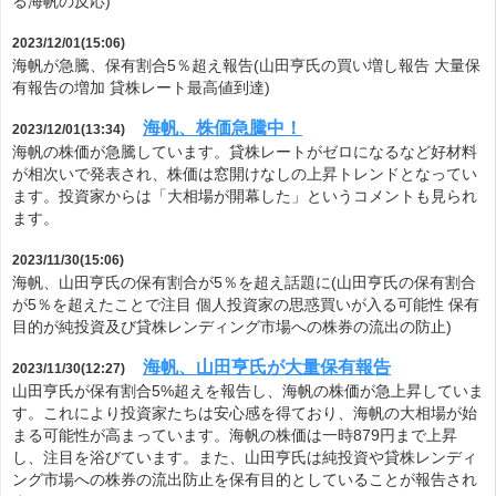
る海帆の反応)
2023/12/01(15:06)
海帆が急騰、保有割合5％超え報告(山田亨氏の買い増し報告 大量保
有報告の増加 貸株レート最高値到達)
海帆、株価急騰中！
2023/12/01(13:34)
海帆の株価が急騰しています。貸株レートがゼロになるなど好材料
が相次いで発表され、株価は窓開けなしの上昇トレンドとなってい
ます。投資家からは「大相場が開幕した」というコメントも見られ
ます。
2023/11/30(15:06)
海帆、山田亨氏の保有割合が5％を超え話題に(山田亨氏の保有割合
が5％を超えたことで注目 個人投資家の思惑買いが入る可能性 保有
目的が純投資及び貸株レンディング市場への株券の流出の防止)
海帆、山田亨氏が大量保有報告
2023/11/30(12:27)
山田亨氏が保有割合5%超えを報告し、海帆の株価が急上昇していま
す。これにより投資家たちは安心感を得ており、海帆の大相場が始
まる可能性が高まっています。海帆の株価は一時879円まで上昇
し、注目を浴びています。また、山田亨氏は純投資や貸株レンディ
ング市場への株券の流出防止を保有目的としていることが報告され