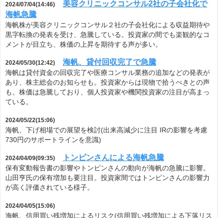
美容クリニックコンサル2社の子会社化で
2024/07/04(14:46)
海帆急騰
海帆株が美容クリニックコンサル２社の子会社化による収益期待や
黒字転換の発表を受け、急騰している。投資家の間でも楽観的なコ
メントが目立ち、株価の上昇を期待する声が多い。
海帆、貸付回収完了で急騰
2024/05/30(12:42)
海帆は貸付資金の回収完了や医療コンサル業務の追加などの発表が
あり、株主総会のお知らせも。投資家からは現物で拾うべきとの声
も。株価は急騰しており、個人投資家や機関投資家の注目が高まっ
ている。
2024/05/22(15:06)
海帆、下げ相場での展望を検討(出来高減少に注目 IRの影響を考慮
730円のサポートラインを意識)
トンピンさんによる海帆急騰
2024/04/09(09:35)
保有変動報告書の影響やトンピンさんの動向が海帆の急騰に影響。
山田亨氏の保有増加も要注目。投資家間ではトンピンさんの影響力
が高く評価されている様子。
2024/04/05(15:06)
海帆、信用買い残増加によるリスク(信用買い残増加による下落リス