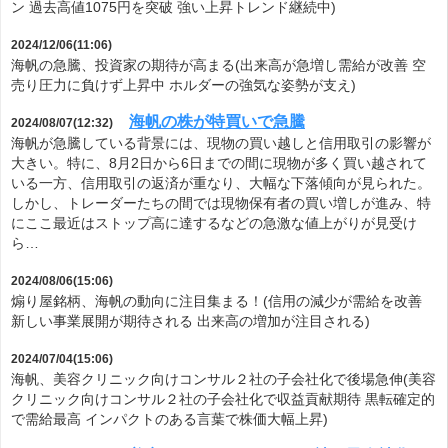
ン 過去高値1075円を突破 強い上昇トレンド継続中)
2024/12/06(11:06)
海帆の急騰、投資家の期待が高まる(出来高が急増し需給が改善 空
売り圧力に負けず上昇中 ホルダーの強気な姿勢が支え)
海帆の株が特買いで急騰
2024/08/07(12:32)
海帆が急騰している背景には、現物の買い越しと信用取引の影響が
大きい。特に、8月2日から6日までの間に現物が多く買い越されて
いる一方、信用取引の返済が重なり、大幅な下落傾向が見られた。
しかし、トレーダーたちの間では現物保有者の買い増しが進み、特
にここ最近はストップ高に達するなどの急激な値上がりが見受け
ら…
2024/08/06(15:06)
煽り屋銘柄、海帆の動向に注目集まる！(信用の減少が需給を改善
新しい事業展開が期待される 出来高の増加が注目される)
2024/07/04(15:06)
海帆、美容クリニック向けコンサル２社の子会社化で後場急伸(美容
クリニック向けコンサル２社の子会社化で収益貢献期待 黒転確定的
で需給最高 インパクトのある言葉で株価大幅上昇)