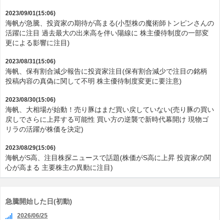
2023/09/01(15:06)
海帆が急騰、投資家の期待が高まる(小型株の魔術師トンピンさんの
活躍に注目 過去最大の出来高を伴い陽線に 株主優待制度の一部変
更による影響に注目)
2023/08/31(15:06)
海帆、保有割合減少報告に投資家注目(保有割合減少で注目の銘柄
投稿内容の真偽に関して不明 株主優待制度変更に要注意)
2023/08/30(15:06)
海帆、大相場が始動！売り豚はまだ買い戻していない(売り豚の買い
戻しでさらに上昇する可能性 買い方の逆襲で新時代幕開け 現物ゴ
リラの活躍が株価を決定)
2023/08/29(15:06)
海帆がS高、注目株探ニュースで話題(株価がS高に上昇 投資家の関
心が高まる 主要株主の異動に注目)
急騰開始した日(初動)
2026/06/25