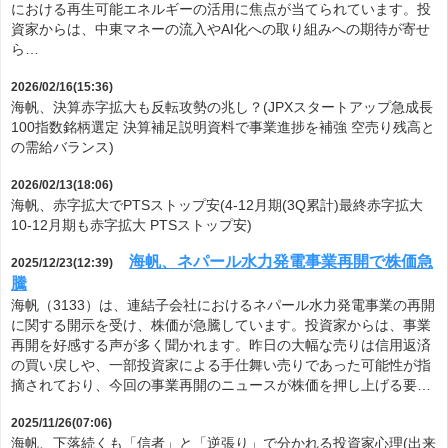
における再生可能エネルギーの活用に焦点が当てられています。投
資家からは、中東マネーの流入やAI化への取り組みへの期待が寄せ
ら…
2026/02/16(15:36)
海帆、決算赤字拡大も反転攻勢の兆し？(JPXスタートアップ急成長
100指数銘柄選定 決算補足説明資料で事業進捗を補強 空売り残高と
の需給バランス)
2026/02/13(18:06)
海帆、赤字拡大でPTSストップ安(4-12月期(3Q累計)最終赤字拡大
10-12月期も赤字拡大 PTSストップ安)
海帆、ネパール水力発電事業再開で株価急
2025/12/23(12:39)
騰
海帆（3133）は、連結子会社におけるネパール水力発電事業の再開
に関する開示を受け、株価が急騰しています。投資家からは、事業
再開を好感する声が多く聞かれます。昨日の大幅な売りは信用返済
の買い戻しや、一部投資家による手仕舞い売りであった可能性が指
摘されており、今回の事業再開のニュースが株価を押し上げる要…
2025/11/26(07:06)
海帆、下落続くも「信者」と「逆張り」で分かれる投資家心理(出来