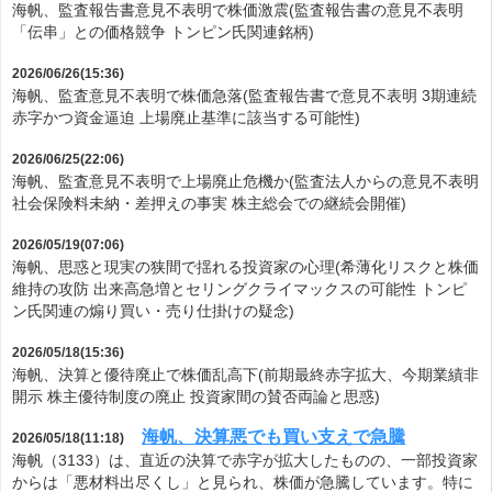
海帆、監査報告書意見不表明で株価激震(監査報告書の意見不表明
「伝串」との価格競争 トンピン氏関連銘柄)
2026/06/26(15:36)
海帆、監査意見不表明で株価急落(監査報告書で意見不表明 3期連続
赤字かつ資金逼迫 上場廃止基準に該当する可能性)
2026/06/25(22:06)
海帆、監査意見不表明で上場廃止危機か(監査法人からの意見不表明
社会保険料未納・差押えの事実 株主総会での継続会開催)
2026/05/19(07:06)
海帆、思惑と現実の狭間で揺れる投資家の心理(希薄化リスクと株価
維持の攻防 出来高急増とセリングクライマックスの可能性 トンピ
ン氏関連の煽り買い・売り仕掛けの疑念)
2026/05/18(15:36)
海帆、決算と優待廃止で株価乱高下(前期最終赤字拡大、今期業績非
開示 株主優待制度の廃止 投資家間の賛否両論と思惑)
海帆、決算悪でも買い支えで急騰
2026/05/18(11:18)
海帆（3133）は、直近の決算で赤字が拡大したものの、一部投資家
からは「悪材料出尽くし」と見られ、株価が急騰しています。特に