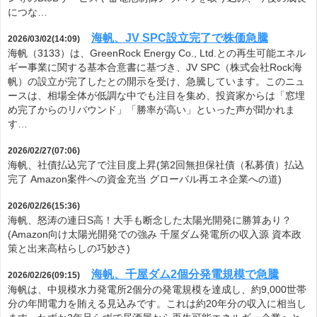
につな…
海帆、JV SPC設立完了で株価急騰
2026/03/02(14:09)
海帆（3133）は、GreenRock Energy Co., Ltd.との再生可能エネル
ギー事業に関する基本合意書に基づき、JV SPC（株式会社Rock海
帆）の設立が完了したとの開示を受け、急騰しています。このニュ
ースは、相場全体が低調な中でも注目を集め、投資家からは「窓埋
め完了からのリバウンド」「勝率が高い」といった声が聞かれま
す…
2026/02/27(07:06)
海帆、社債払込完了で注目度上昇(第2回無担保社債（私募債）払込
完了 Amazon案件への資金充当 グローバル再エネ企業への道)
2026/02/26(15:36)
海帆、怒涛の連日S高！大手も断念した太陽光開発に勝算あり？
(Amazon向け太陽光開発での強み 千屋ダム発電所の収入源 資本政
策と出来高枯らしの巧妙さ)
海帆、千屋ダム2個分発電規模で急騰
2026/02/26(09:15)
海帆は、中規模水力発電所2個分の発電規模を達成し、約9,000世帯
分の年間電力を賄える見込みです。これは約20年分の収入に相当し