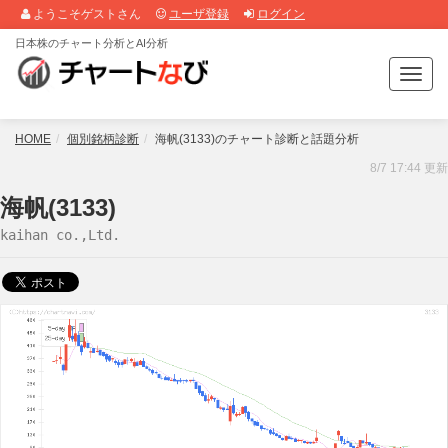
ようこそゲストさん
ユーザ登録
ログイン
日本株のチャート分析とAI分析
T
o
g
g
HOME
個別銘柄診断
海帆(3133)のチャート診断と話題分析
l
8/7 17:44 更新
e
n
海帆(3133)
a
kaihan co.,Ltd.
v
i
g
a
t
i
o
n