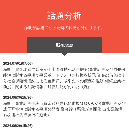
話題分析
海帆が話題になった時の状況が分かります。
82
個の話題
2026/07/01(07:06)
海帆、資金調達で延命か？上場維持へ活路探る(事業計画及び成長可
能性に関する事項で事業ポートフォリオ転換を提示 資金の借入によ
り社会保険料滞納による差押額、取引先への債務を返済 継続企業の
前提に関する注記情報に疑義注記が付いた状況)
2026/06/30(15:36)
海帆、事業計画発表も資金繰り悪化に市場は冷ややか(事業計画及び
成長可能性に関する事項の発表 資金繰り悪化が表面化 出来高急増
も株価の先行きは不透明)
2026/06/29(15:36)