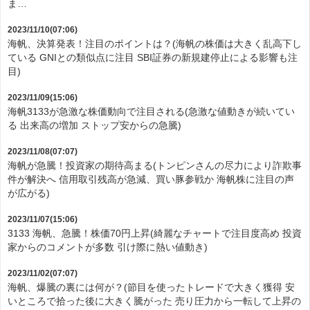
ま…
2023/11/10(07:06)
海帆、決算発表！注目のポイントは？(海帆の株価は大きく乱高下し
ている GNIとの類似点に注目 SBI証券の新規建停止による影響も注
目)
2023/11/09(15:06)
海帆3133が急激な株価動向で注目される(急激な値動きが続いてい
る 出来高の増加 ストップ安からの急騰)
2023/11/08(07:07)
海帆が急騰！投資家の期待高まる(トンピンさんの尽力により詐欺事
件が解決へ 信用取引残高が急減、買い豚参戦か 海帆株に注目の声
が広がる)
2023/11/07(15:06)
3133 海帆、急騰！株価70円上昇(綺麗なチャートで注目度高め 投資
家からのコメントが多数 引け際に熱い値動き)
2023/11/02(07:07)
海帆、爆騰の裏には何が？(節目を使ったトレードで大きく獲得 安
いところで拾った後に大きく騰がった 売り圧力から一転して上昇の