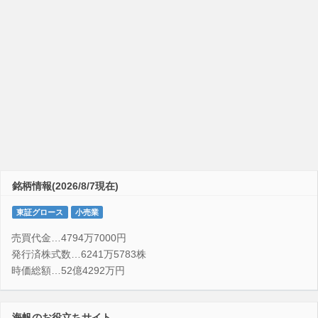
銘柄情報(2026/8/7現在)
東証グロース
小売業
売買代金…4794万7000円
発行済株式数…6241万5783株
時価総額…52億4292万円
海帆のお役立ちサイト