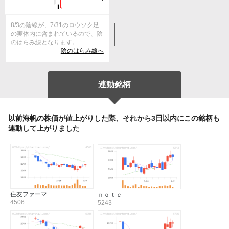
8/3の陰線が、7/31のロウソク足
の実体内に含まれているので、陰
のはらみ線となります。
陰のはらみ線へ
連動銘柄
以前海帆の株価が値上がりした際、それから3日以内にこの銘柄も
連動して上がりました
住友ファーマ
ｎｏｔｅ
4506
5243