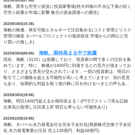
2025/03/05(07:06)
海帆、異常な空売り状況に投資家警戒(特大IR後の不当な下落が続く
空売り総量が市場に影響 株主の資金調達への懸念)
2025/03/04(15:36)
海帆の株価、再生可能エネルギーで注目集める(コスト管理とリスク
管理の徹底 ネパールプロジェクトの進捗状況 市場からの関心と売
り買いの激しさ)
海帆、期待高まる中で急騰
2025/03/04(09:06)
現在、海帆（3133）は急騰しており、投資家の間で多くの注目を集
めています。特に、株価が1400円に到達するとの見方が強まってお
り、さまざまな意見が交わされています。一部の投資家は、明日の
取引でこの価格を超える可能性が高いと考えていますが、別の意見
もあり、短期的な利益を狙う他の株に目を向けるべきとの声もあ…
2025/03/03(19:06)
海帆、明日1406円超えるか期待高まる！(PTSでストップ高を記録
出来高が急増し注目度上昇 明日も寄らない可能性あり)
2025/02/28(19:06)
海帆、ネパール水力発電会社を完全子会社化(簡易株式交換で子会社
化 水力発電事業が注目 売上135億円、利益48億円)