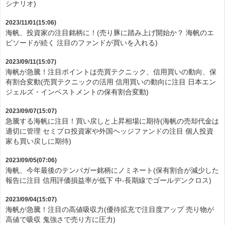
シナリオ)
2023/11/01(15:06)
海帆、投資家の注目銘柄に！(売り豚に踏み上げ開始か？ 海帆のエ
ピソードが続く 注目のファンドが買いを入れる)
2023/09/11(15:07)
海帆が急騰！注目ポイントは売買テクニック、信用買いの動向、保
有割合変動(売買テクニックの活用 信用買いの動向に注目 日本エン
ジェルズ・インベストメントの保有割合変動)
2023/09/07(15:07)
急騰する海帆に注目！買い戻しと上昇相場に期待(海帆の売却代金は
適切に管理 セミプロ投資家や外国ヘッジファンドの注目 個人投資
家も買い戻しに期待)
2023/09/05(07:06)
海帆、今年最後のテンバガー銘柄にノミネート(保有割合が減少した
報告に注目 信用評価損益率が低下 中-長期線でゴールデンクロス)
2023/09/04(15:07)
海帆が急騰！注目の高値吸収力(優待拡充で注目度アップ 売り物が
高値で吸収 鬼強さで売り方に圧力)