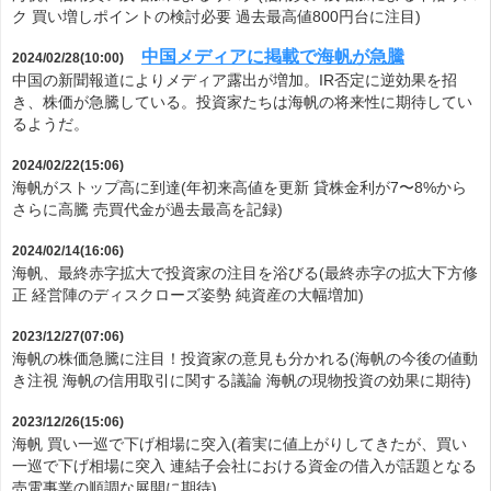
ク 買い増しポイントの検討必要 過去最高値800円台に注目)
中国メディアに掲載で海帆が急騰
2024/02/28(10:00)
中国の新聞報道によりメディア露出が増加。IR否定に逆効果を招
き、株価が急騰している。投資家たちは海帆の将来性に期待してい
るようだ。
2024/02/22(15:06)
海帆がストップ高に到達(年初来高値を更新 貸株金利が7〜8%から
さらに高騰 売買代金が過去最高を記録)
2024/02/14(16:06)
海帆、最終赤字拡大で投資家の注目を浴びる(最終赤字の拡大下方修
正 経営陣のディスクローズ姿勢 純資産の大幅増加)
2023/12/27(07:06)
海帆の株価急騰に注目！投資家の意見も分かれる(海帆の今後の値動
き注視 海帆の信用取引に関する議論 海帆の現物投資の効果に期待)
2023/12/26(15:06)
海帆 買い一巡で下げ相場に突入(着実に値上がりしてきたが、買い
一巡で下げ相場に突入 連結子会社における資金の借入が話題となる
売電事業の順調な展開に期待)