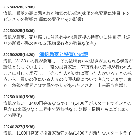
2025/02/26(07:06)
海帆、暴落の裏に隠された強気の信者達(株価の急変動に注目 トン
ピンさんの影響力 需給の変化とその影響)
2025/02/25(15:36)
海帆が急落、売り煽りに注意必要か(急落後の特買いに注目 売り煽
りの影響が懸念される 現物保有者の強気な姿勢)
海帆急落と特買いの謎
2025/02/25(14:20)
海帆（3133）の株が急落し、その後特買いの動きが見られる状況が
話題となっています。一部の投資家は、50万株もの売却が行われた
ことに対して反応し、「売った人がいれば買った人がいる」との観
点から、買いの側にいる人々の心理状態について考えています。ま
た、急落の背景には大量の売りがあったとされ、出来高も急増し…
2025/01/10(15:36)
海帆が熱い！1400円突破なるか！？(1400円がスタートラインとの
見方 出来高少なく上昇中で過熱感なし 短期・長期ともに楽しめる
との評価)
2024/12/27(15:36)
海帆、1100円突破で投資家熱狂の渦(1400円が新たなスタートライ