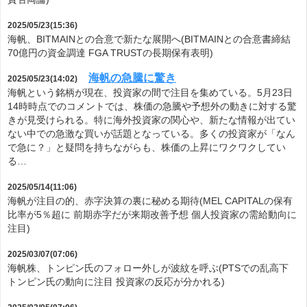
2025/05/23(15:36)
海帆、BITMAINとの合意で新たな展開へ(BITMAINとの合意書締結
70億円の資金調達 FGA TRUSTの長期保有表明)
海帆の急騰に驚き
2025/05/23(14:02)
海帆という銘柄が現在、投資家の間で注目を集めている。5月23日
14時時点でのコメントでは、株価の急騰や予想外の動きに対する驚
きが見受けられる。特に海外投資家の関心や、新たな情報が出てい
ない中での急激な買いが話題となっている。多くの投資家が「なん
で急に？」と疑問を持ちながらも、株価の上昇にワクワクしてい
る…
2025/05/14(11:06)
海帆が注目の的、赤字決算の裏に秘める期待(MEL CAPITALの保有
比率が5％超に 前期赤字だが来期改善予想 個人投資家の需給動向に
注目)
2025/03/07(07:06)
海帆株、トンピン氏のフォロー外しが波紋を呼ぶ(PTSでの乱高下
トンピン氏の動向に注目 投資家の反応が分かれる)