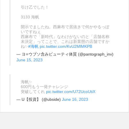
引け乙でした！
3133 海帆
開示でましたね。西麻布で居抜きで何かやるっぽ
いですねぇ
西麻布で「新時代」なわけがないのと「店舗名称
未決定」ってことで、これは新業態の店舗ですか
ね✨
#海帆
pic.twitter.com/KvU2MlMKPB
— ヨ⭐️ウブソ含みビューティ体質 (@pantograph_inv)
June 15, 2023
海帆✨
600円もう一発チャレンジ
突破してくれ
pic.twitter.com/U72UcoUtiX
— U【投資】 (@ubside)
June 16, 2023