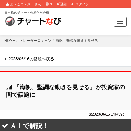
ようこそゲストさん
ユーザ登録
ログイン
日本株のチャート分析とAI分析
T
o
g
g
HOME
トレーダースキャン
海帆、堅調な動きを見せる
l
e
n
＜ 2023/06/16の話題へ戻る
a
v
i
g
『海帆、堅調な動きを見せる』が投資家の
a
t
間で話題に
i
o
n
2023/06/16 14時39分
ＡＩで解説！