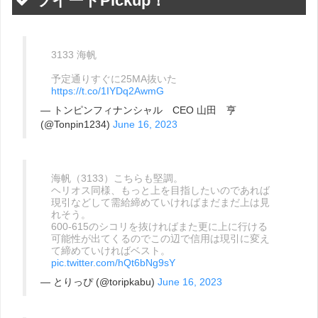
ツイートPickup！
3133 海帆
予定通りすぐに25MA抜いた
https://t.co/1IYDq2AwmG
— トンピンフィナンシャル CEO 山田 亨
(@Tonpin1234)
June 16, 2023
海帆（3133）こちらも堅調。
ヘリオス同様、もっと上を目指したいのであれば
現引などして需給締めていければまだまだ上は見
れそう。
600-615のシコリを抜ければまた更に上に行ける
可能性が出てくるのでこの辺で信用は現引に変え
て締めていければベスト。
pic.twitter.com/hQt6bNg9sY
— とりっぴ (@toripkabu)
June 16, 2023