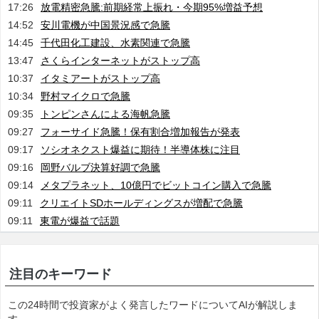
17:26
放電精密急騰:前期経常上振れ・今期95%増益予想
14:52
安川電機が中国景況感で急騰
14:45
千代田化工建設、水素関連で急騰
13:47
さくらインターネットがストップ高
10:37
イタミアートがストップ高
10:34
野村マイクロで急騰
09:35
トンピンさんによる海帆急騰
09:27
フォーサイド急騰！保有割合増加報告が発表
09:17
ソシオネクスト爆益に期待！半導体株に注目
09:16
岡野バルブ決算好調で急騰
09:14
メタプラネット、10億円でビットコイン購入で急騰
09:11
クリエイトSDホールディングスが増配で急騰
09:11
東電が爆益で話題
注目のキーワード
この24時間で投資家がよく発言したワードについてAIが解説しま