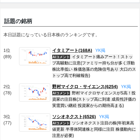
話題の銘柄
本日話題になっている日本株のランキングです。
1位
イタミアート(168A)
Y
K
掲
(89)
イタミアート痛みアート！ストッ
AIコメント
プ高騒動に注意(ファミリー持ち分が多く浮動
株比率低い 株価急落の危険信号あり 大口のス
トップ高で利確報告)
2位
野村マイクロ・サイエンス(6254)
Y
K
掲
(78)
野村マイクロサイエンスがS高！投
AIコメント
資家の注目株(ストップ高に到達 成長性評価の
実需買い継続 投資家からの期待高まる)
3位
ソシオネクスト(6526)
Y
K
掲
(77)
ソシオネクスト注目の株(年初来高
AIコメント
値更新 半導体関連株と同様に注目 株価動向に
注意が必要)