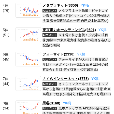
4位
メタプラネット(3350)
Y
K
掲
(76)
メタプラネット急騰！ビットコイ
AIコメント
ン購入で株価上昇(ビットコイン10億円分購入
決議 資金管理戦略の一環 自己資本比率高い)
5位
東京電力ホールディングス(9501)
Y
K
掲
(51)
東京電力株が急騰！投資家の注目
AIコメント
株(急騰中の東京電力株 投資家の注目を浴びる
配当に期待)
6位
フォーサイド(2330)
Y
K
掲
(45)
フォーサイドが大化け！投資家が
AIコメント
注目すべきポイント(一気にS高 R-1以外の保
有割合も注目 デイ収支＋40万超達成)
7位
さくらインターネット(3778)
Y
K
掲
(44)
さくらインターネット、ストップ
AIコメント
高から急落に注目(急騰からの急落に注意 出来
高増加で動きが活発化 利益確定売りも増加中)
8位
黒谷(3168)
Y
K
掲
(34)
黒谷ストップ高 AIで銅不足報道(今
AIコメント
後の銅需要増加に注目 非鉄金属リサイクル関