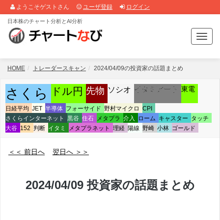
ようこそゲストさん
ユーザ登録
ログイン
日本株のチャート分析とAI分析
T
o
g
g
HOME
トレーダースキャン
2024/04/09の投資家の話題まとめ
l
e
ソシオ
イタミアート
ドル円
先物
東電
さくら
n
a
日経平均
JET
半導体
フォーサイド
野村マイクロ
CPI
v
さくらインターネット
黒谷
住石
メタプラ
介入
ローム
キャスター
タッチ
i
大谷
152
判断
イタミ
メタプラネット
理経
陽線
野崎
小林
ゴールド
g
a
＜＜ 前日へ
翌日へ ＞＞
t
i
o
2024/04/09 投資家の話題まとめ
n