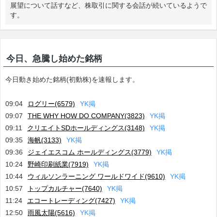
展望について話すなど、株取引に関する会話が続いているようで
す。
今日、急騰し始めた銘柄
今日動き始めた銘柄(初動株)を速報します。
09:04
ログリー(6579)
Y
K
掲
09:07
THE WHY HOW DO COMPANY(3823)
Y
K
掲
09:11
クリエイトSDホールディングス(3148)
Y
K
掲
09:35
海帆(3133)
Y
K
掲
09:36
ジェイエスコム ホールディングス(3779)
Y
K
掲
10:24
野崎印刷紙業(7919)
Y
K
掲
10:44
ウィルソンラーニング ワールドワイド(9610)
Y
K
掲
10:57
トップカルチャー(7640)
Y
K
掲
11:24
エコートレーディング(7427)
Y
K
掲
12:50
雨風太陽(5616)
Y
K
掲