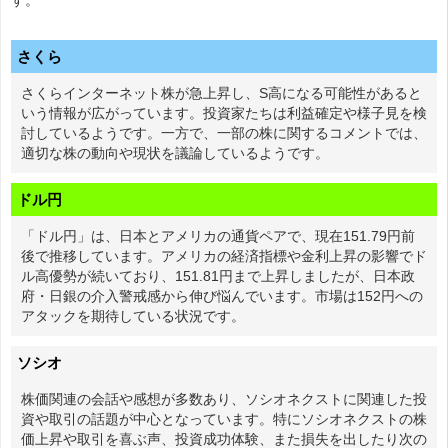
す。
さくら
さくらインターネット株が急上昇し、S高になる可能性があると
いう情報が広がっています。投資家たちは利益確定や様子見を検
討しているようです。一方で、一部の株に関するコメントでは、
適切な株の動向や現状を議論しているようです。
ドル円
「ドル円」は、日本とアメリカの通貨ペアで、現在151.79円前
後で推移しています。アメリカの経済指標や金利上昇の影響でド
ル高優勢が続いており、151.81円まで上昇しましたが、日本政
府・日銀の介入警戒感から伸び悩んでいます。市場は152円への
アタックを期待している状況です。
ソシオ
株価関連の会話や感想が多数あり、ソシオネクストに関連した投
資や取引の話題が中心となっています。特にソシオネクストの株
価上昇や取引を喜ぶ声、投資成功体験、また損失を出したり次の