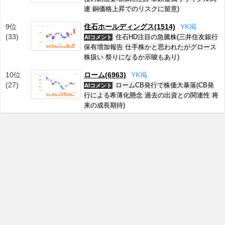
連 銅価格上昇でのリスクに留意)
9位
住石ホールディングス(1514)
Y
K
掲
(33)
住石HD注目の急騰株(三井住友銀行
AIコメント
保有増加報告 仕手株かと思われたがグロース
株扱い 祭りになるか示唆もあり)
10位
ローム(6963)
Y
K
掲
(27)
ロームCB発行で株価大暴落(CB発
AIコメント
行による希薄化懸念 過去の出資との関連性 将
来の成長期待)