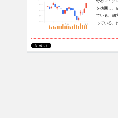
野村マイク
を挽回し、
ている。朝
っている。