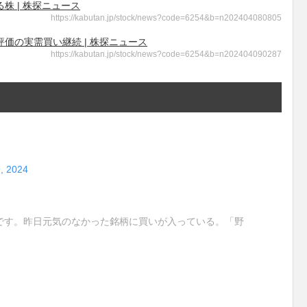
 | 株探ニュース
https://kabutan.jp/stock/news?code=6254&b=n202404080805
価の実需買い継続 | 株探ニュース
https://kabutan.jp/stock/news?code=6254&b=n202404090287
9, 2024
です。昨日元気のなかった銘柄に買いが入っている。「野