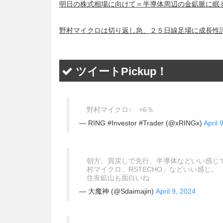
明日の株式相場に向けて＝半導体周辺の金鉱脈に眠る株
野村マイクロは切り返し急、２５日線足場に成長性評
ツイートPickup！
野村マイクロ↑ +6％
— RING #Investor #Trader (@xRINGx)
April 
朝方、買戻しで先行。半導体などいい感じ
村マイクロ、RSTECHO」などいい感じ。
住友鉱山も面白いね
— 大魔神 (@Sdaimajin)
April 9, 2024