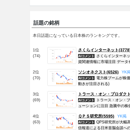
話題の銘柄
本日話題になっている日本株のランキングです。
1位
さくらインターネット(3778
(74)
さくらインターネッ
AIコメント
資関連情報に市場注目 データ
2位
ソシオネクスト(6526)
Y
K
(70)
電力株ブームが株価
AIコメント
動きが注目される)
3位
トラース・オン・プロダクト(6
(69)
トラース・オン・プ
AIコメント
ューションに注目 急騰中の株
4位
ＱＰＳ研究所(5595)
Y
K
掲
(63)
QPS研究所が大幅
AIコメント
信報道による日米首脳会談への