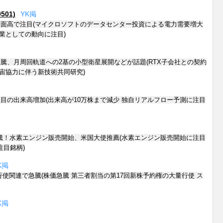
01)
Y
K
掲
面高で注目(マイクロソフトのデータセンター投資による電力需要増大
企業としての動向に注目)
騰、月周回軌道への2基の小型衛星展開などが話題(RTX子会社との契約
宇宙協力に伴う新技術共同研究)
目の出来高増加(出来高が10万株まで減少 独自リアルフロー予測に注目
騰！水素エンジン販売開始、米国大使推薦(水素エンジン販売開始に注目
注目銘柄)
K
掲
行使関連で急騰(株価急騰 第三者割当の第17回新株予約権の大量行使 ス
K
掲