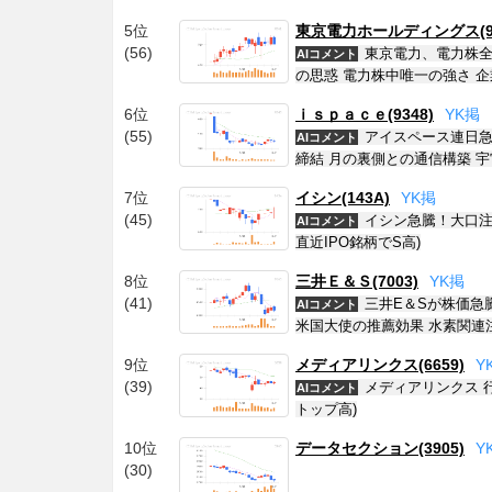
5位
東京電力ホールディングス(95
(56)
東京電力、電力株全
AIコメント
の思惑 電力株中唯一の強さ 
6位
ｉｓｐａｃｅ(9348)
Y
K
掲
(55)
アイスペース連日急
AIコメント
締結 月の裏側との通信構築 
7位
イシン(143A)
Y
K
掲
(45)
イシン急騰！大口注
AIコメント
直近IPO銘柄でS高)
8位
三井Ｅ＆Ｓ(7003)
Y
K
掲
(41)
三井E＆Sが株価急
AIコメント
米国大使の推薦効果 水素関連
9位
メディアリンクス(6659)
Y
(39)
メディアリンクス 
AIコメント
トップ高)
10位
データセクション(3905)
Y
(30)