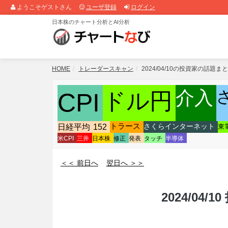
ようこそゲストさん
ユーザ登録
ログイン
日本株のチャート分析とAI分析
HOME
トレーダースキャン
2024/04/10の投資家の話題ま
介入
ドル円
CPI
日経平均
152
トラース
さくらインターネット
東
米CPI
三井
日本株
修正
発表
タッチ
半導体
＜＜ 前日へ
翌日へ ＞＞
2024/04