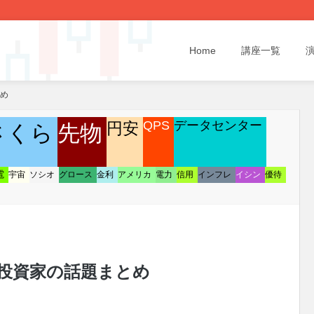
Home
講座一覧
とめ
QPS
データセンター
円安
さくら
先物
電
宇宙
ソシオ
グロース
金利
アメリカ
電力
信用
インフレ
イシン
優待
/10 投資家の話題まとめ