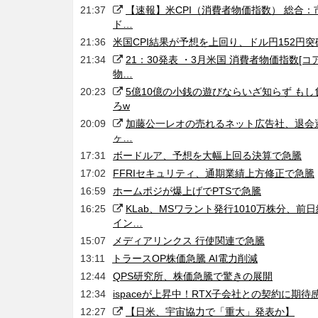
21:37
【速報】米CPI（消費者物価指数） 総合
ド…
21:36
米国CPI結果が予想を上回り、ドル円152円突
21:34
21：30発表 ・3月米国 消費者物価指数[コア
物…
20:23
5億10億の小銭の遊びならいざ知らず もし
ろw
20:09
加藤公一レオの売れるネット広告社、退会
ヶ…
17:31
ボードルア、予想を大幅上回る決算で急騰
17:02
FFRIセキュリティ、通期業績上方修正で急騰
16:59
ホームポジが爆上げでPTSで急騰
16:25
KLab、MSワラント発行1010万株分、
イン…
15:07
メディアリンクス 行使関連で急騰
13:11
トラースOP株価急騰 AI電力削減
12:44
QPS研究所、株価急騰で驚きの展開
12:34
ispaceが上昇中！RTX子会社との契約に期待
12:27
【日米、宇宙協力で「重大」発表か】