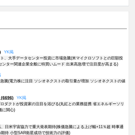
)
Y
K
掲
ト、大手データセンター投資に市場急騰(米マイクロソフトとの巨額投
センター関連企業全般に特買いムード 出来高急増で注目度が高まる)
掲
急騰(電力株に注目 ソシオネクストの取引量が増加 ソシオネクストの値
696)
Y
K
掲
ロダクトが投資家の注目を浴びる(丸紅との業務提携 省エネルギーソリ
価に関心)
高、日米宇宙協力で重大発表期待(株価急騰による上げ幅+11％超 時事通
期待 小型SAR衛星成功で技術力の評価)