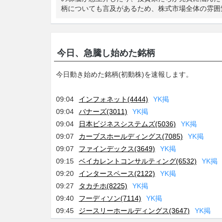
柄についても言及があるため、株式市場全体の雰囲
今日、急騰し始めた銘柄
今日動き始めた銘柄(初動株)を速報します。
09:04
インフォネット(4444)
Y
K
掲
09:04
バナーズ(3011)
Y
K
掲
09:04
日本ビジネスシステムズ(5036)
Y
K
掲
09:07
カーブスホールディングス(7085)
Y
K
掲
09:07
ファインデックス(3649)
Y
K
掲
09:15
ベイカレントコンサルティング(6532)
Y
K
掲
09:20
インタースペース(2122)
Y
K
掲
09:27
タカチホ(8225)
Y
K
掲
09:40
フーディソン(7114)
Y
K
掲
09:45
ジースリーホールディングス(3647)
Y
K
掲