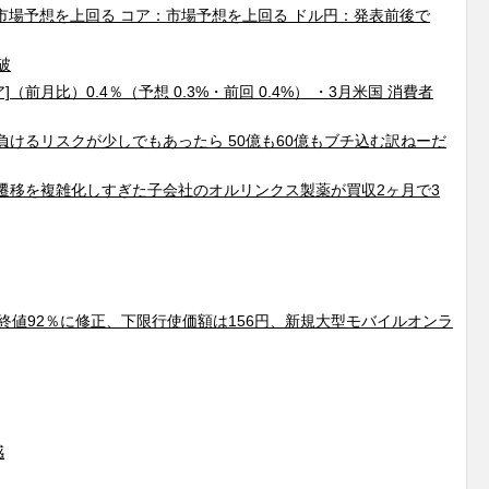
：市場予想を上回る コア：市場予想を上回る ドル円：発表前後で
破
]（前月比）0.4％（予想 0.3%・前回 0.4%） ・3月米国 消費者
負けるリスクが少しでもあったら 50億も60億もブチ込む訳ねーだ
遷移を複雑化しすぎた子会社のオルリンクス製薬が買収2ヶ月で3
前日終値92％に修正、下限行使価額は156円、新規大型モバイルオンラ
感