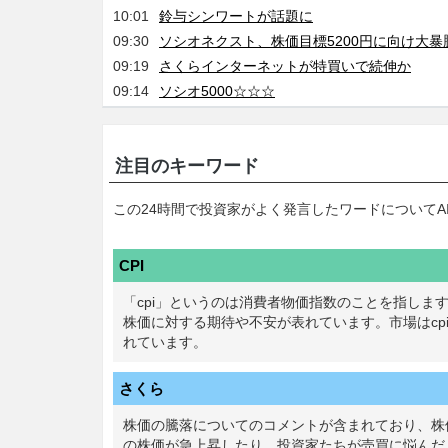
10:01
鈴与シンワートが話題に
09:30
ソシオネクスト、株価目標5200円に向け大暴
09:19
さくらインターネットが特買いで続伸か
09:14
ソシオ5000☆☆☆
注目のキーワード
この24時間で投資家がよく発言したワードについてA
CPI
「cpi」というのは消費者物価指数のことを指しま
株価に対する期待や不安が表れています。市場はc
れています。
さくら
株価の騰落についてのコメントが含まれており、株
の株価が急上昇したり、投資家たちが売買に悩んだ