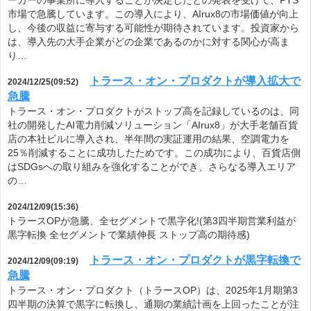
ーカーの事業所に導入することが決定したとの発表を受けて、PTS
市場で急騰しています。この導入により、AIrux8の市場価値が向上
し、今後の収益に寄与する可能性が期待されています。投資家から
は、導入先の大手企業がどの企業であるのかに対する関心が高ま
り…
トラース・オン・プロダクトが導入拡大で
2024/12/25(09:52)
急騰
トラース・オン・プロダクトがストップ高を記録しているのは、同
社の開発したAI電力削減ソリューション「AIrux8」が大手老舗百貨
店の本社ビルに導入され、半年間の実証運用の結果、空調電力を
25％削減することに成功したためです。この成功により、百貨店側
はSDGsへの取り組みを強化することができ、さらなる導入エリア
の…
2024/12/09(15:36)
トラースOPが急騰、全セグメントで黒字化!(第3四半期営業利益が
黒字転換 全セグメントで業績伸長 ストップ高の期待感)
トラース・オン・プロダクトが黒字転換で
2024/12/09(09:19)
急騰
トラース・オン・プロダクト（トラースOP）は、2025年1月期第3
四半期の決算で黒字に転換し、通期の業績計画を上回ったことが注