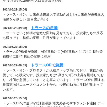
注 受注金額0.29億円 大口資金流入継続)
2024/05/28(15:06)
トラース・オン、出来高過去最大で値動き激しい(出来高が過去最大
値動きが激しい 注目度が高い)
トラースの急騰
2024/05/28(09:28)
トラースという銘柄が急激な変動を見せており、投資家たちの反応
も様々です。株価の変動に注目が集まっています。
2024/05/27(15:06)
トラースOP株価が急騰、AI関連株注目(AI関連株として注目 特許登
録技術に期待 株価の変動に注意)
トラースOPで急騰
2024/05/27(09:55)
トラース・オン・プロダクトが現在ストップ高しており、株価が急
騰している状況です。投資家たちはS高まで1円の上昇を期待してお
り、株価が急騰していることを喜んでいます。トラースOPに関する
投資家向けニュースやコメントから、今後の動向に注目が集まって
います。
2024/05/24(15:06)
トラースOPが2連S高で話題沸騰(電力絡みのマネジメント注目 デー