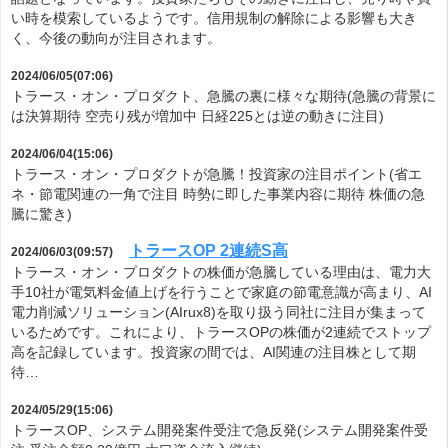
い時を模索しているようです。信用規制の解除による影響も大き
く、今後の動向が注目されます。
2024/06/05(07:06)
トラース・オン・プロダクト、急騰の裏に様々な期待(急騰の背景に
は決算期待 空売り残が増加中 日経225とは逆の動きに注目)
2024/06/04(15:06)
トラース・オン・プロダクトが急騰！投資家の注目ポイント(省エ
ネ・節電関連の一角で注目 時勢に即した事業内容に期待 株価の急
騰に驚き)
トラースOP 2連続S高
2024/06/03(09:57)
トラース・オン・プロダクトの株価が急騰している理由は、電力大
手10社が電気料金値上げを行うことで家庭の節電意識が高まり、AI
電力削減ソリューション(AIrux8)を取り扱う同社に注目が集まって
いるためです。これにより、トラースOPの株価が2連続でストップ
高を記録しています。投資家の間では、AI関連の注目株として期
待…
2024/05/29(15:06)
トラースOP、システム開発案件受注で急反発(システム開発案件受