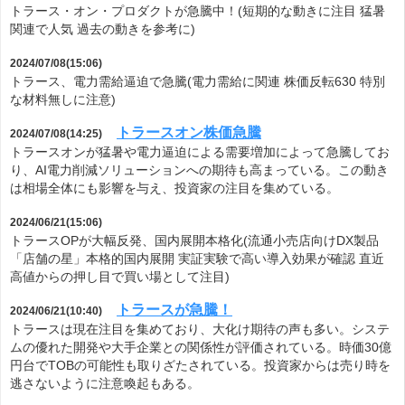
トラース・オン・プロダクトが急騰中！(短期的な動きに注目 猛暑
関連で人気 過去の動きを参考に)
2024/07/08(15:06)
トラース、電力需給逼迫で急騰(電力需給に関連 株価反転630 特別
な材料無しに注意)
トラースオン株価急騰
2024/07/08(14:25)
トラースオンが猛暑や電力逼迫による需要増加によって急騰してお
り、AI電力削減ソリューションへの期待も高まっている。この動き
は相場全体にも影響を与え、投資家の注目を集めている。
2024/06/21(15:06)
トラースOPが大幅反発、国内展開本格化(流通小売店向けDX製品
「店舗の星」本格的国内展開 実証実験で高い導入効果が確認 直近
高値からの押し目で買い場として注目)
トラースが急騰！
2024/06/21(10:40)
トラースは現在注目を集めており、大化け期待の声も多い。システ
ムの優れた開発や大手企業との関係性が評価されている。時価30億
円台でTOBの可能性も取りざたされている。投資家からは売り時を
逃さないように注意喚起もある。