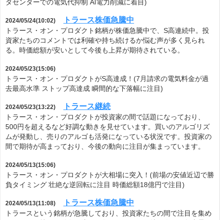
タセンターでの電気代抑制 AI電力削減に着目)
トラース株価急騰中
2024/05/24(10:02)
トラース・オン・プロダクト銘柄が株価急騰中で、S高連続中。投
資家たちのコメントでは利確や持ち続けるか悩む声が多く見られ
る。時価総額が安いとして今後も上昇が期待されている。
2024/05/23(15:06)
トラース・オン・プロダクトがS高達成！(7月請求の電気料金が過
去最高水準 ストップ高達成 瞬間的な下落幅に注目)
トラース継続
2024/05/23(13:22)
トラース・オン・プロダクトが投資家の間で話題になっており、
500円を超えるなど好調な動きを見せています。買いのアルゴリズ
ムが発動し、売りのアルゴも活発になっている状況です。投資家の
間で期待が高まっており、今後の動向に注目が集まっています。
2024/05/13(15:06)
トラース・オン・プロダクトが大相場に突入！(前場の安値近辺で勝
負タイミング 壮絶な逆回転に注目 時価総額18億円で注目)
トラース株価急騰中
2024/05/13(11:08)
トラースという銘柄が急騰しており、投資家たちの間で注目を集め