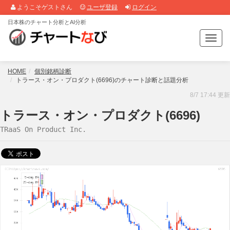
ようこそゲストさん
ユーザ登録
ログイン
日本株のチャート分析とAI分析
T
o
g
g
HOME
個別銘柄診断
l
トラース・オン・プロダクト(6696)のチャート診断と話題分析
e
8/7 17:44 更新
n
a
トラース・オン・プロダクト(6696)
v
TRaaS On Product Inc.
i
g
a
t
i
o
n