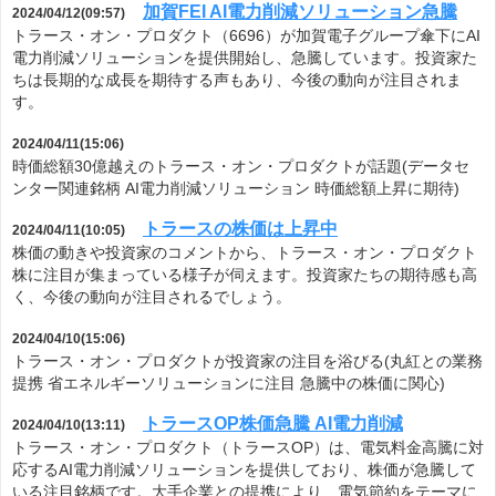
加賀FEI AI電力削減ソリューション急騰
2024/04/12(09:57)
トラース・オン・プロダクト（6696）が加賀電子グループ傘下にAI
電力削減ソリューションを提供開始し、急騰しています。投資家た
ちは長期的な成長を期待する声もあり、今後の動向が注目されま
す。
2024/04/11(15:06)
時価総額30億越えのトラース・オン・プロダクトが話題(データセ
ンター関連銘柄 AI電力削減ソリューション 時価総額上昇に期待)
トラースの株価は上昇中
2024/04/11(10:05)
株価の動きや投資家のコメントから、トラース・オン・プロダクト
株に注目が集まっている様子が伺えます。投資家たちの期待感も高
く、今後の動向が注目されるでしょう。
2024/04/10(15:06)
トラース・オン・プロダクトが投資家の注目を浴びる(丸紅との業務
提携 省エネルギーソリューションに注目 急騰中の株価に関心)
トラースOP株価急騰 AI電力削減
2024/04/10(13:11)
トラース・オン・プロダクト（トラースOP）は、電気料金高騰に対
応するAI電力削減ソリューションを提供しており、株価が急騰して
いる注目銘柄です。大手企業との提携により、電気節約をテーマに