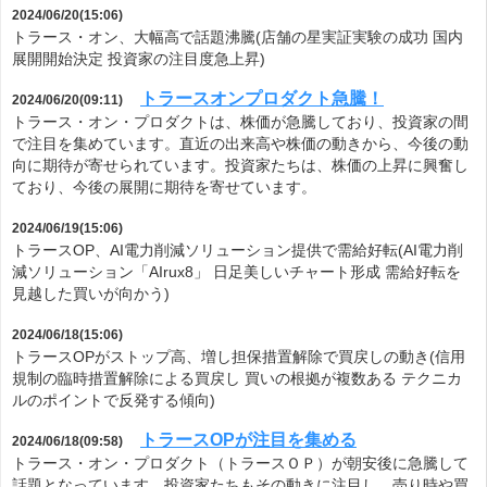
2024/06/20(15:06)
トラース・オン、大幅高で話題沸騰(店舗の星実証実験の成功 国内
展開開始決定 投資家の注目度急上昇)
トラースオンプロダクト急騰！
2024/06/20(09:11)
トラース・オン・プロダクトは、株価が急騰しており、投資家の間
で注目を集めています。直近の出来高や株価の動きから、今後の動
向に期待が寄せられています。投資家たちは、株価の上昇に興奮し
ており、今後の展開に期待を寄せています。
2024/06/19(15:06)
トラースOP、AI電力削減ソリューション提供で需給好転(AI電力削
減ソリューション「AIrux8」 日足美しいチャート形成 需給好転を
見越した買いが向かう)
2024/06/18(15:06)
トラースOPがストップ高、増し担保措置解除で買戻しの動き(信用
規制の臨時措置解除による買戻し 買いの根拠が複数ある テクニカ
ルのポイントで反発する傾向)
トラースOPが注目を集める
2024/06/18(09:58)
トラース・オン・プロダクト（トラースＯＰ）が朝安後に急騰して
話題となっています。投資家たちもその動きに注目し、売り時や買