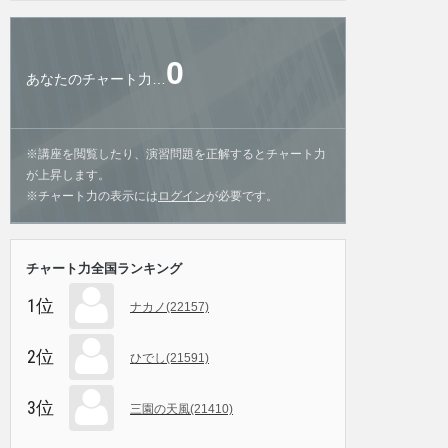
0
あなたのチャート力…
※講座を閲覧したり、演習問題を正解するとチャート力
が上昇します。
※チャート力の表示には
ログイン
が必要です。
チャート力全国ランキング
1位
ナカノ(22157)
2位
ひでし(21591)
3位
三園の天風(21410)