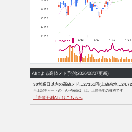
AIによる高値メド予測(2026/08/07更新)
30営業日以内の高値メド…27151円(上値余地…24.72
※上記チャートの「AI-Predict」は、上値余地の推移です
『高値予測AI』はこちらへ