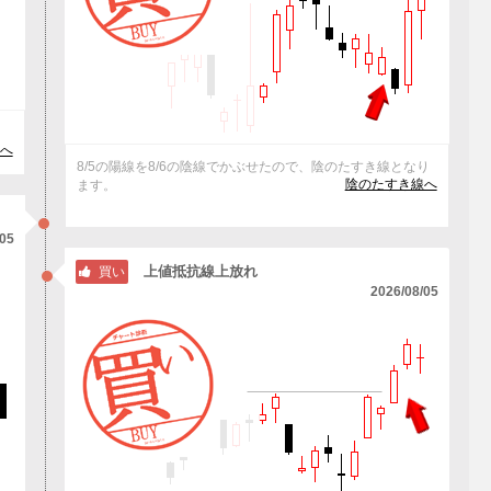
へ
8/5の陽線を8/6の陰線でかぶせたので、陰のたすき線となり
陰のたすき線へ
ます。
/05
上値抵抗線上放れ
買い
2026/08/05