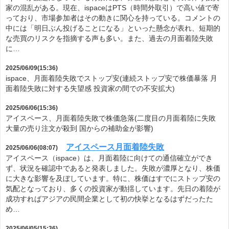
家の混乱がある。現在、ispaceはPTS（時間外取引）で高い値で寄
っており、市場参加者はその動きに関心を持っている。コメントの
中には「明日ぶん投げることになる」といった懸念が表れ、短期的
な売買のリスクを指摘する声も多い。また、過去の月面着陸失敗
に…
2025/06/09(15:36)
ispace、月面着陸失敗でストップ安(連続ストップ安で株価暴落 月
面着陸失敗に対する失望感 投資家の間での不安拡大)
2025/06/06(15:36)
アイスペース、月面着陸失敗で株価急落(二度目の月面着陸に失敗
大量の売り注文が殺到 国からの補助金が影響)
アイスペース月面着陸失敗
2025/06/06(08:07)
アイスペース（ispace）は、月面着陸に向けての通信確立ができ
ず、状況を確認中であると発表しました。失敗が濃厚となり、株価
に大きな影響を及ぼしています。特に、株価はすでにストップ安の
気配となっており、多くの投資家が動揺しています。先日の着陸が
成功すればアジアの民間企業として初の快挙となるはずだったた
め…
2025/06/05(15:36)