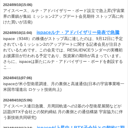
2024/09/10(15:06)
アイスペース、ルナ・アドバイザリー・ボード設立で急上昇(宇宙業
界の重鎮が集結 ミッション2アップデート会見期待 ストップ高に向
けた買いが活発)
ispaceルナ・アドバイザリー発表で急騰
2024/09/10(11:04)
ispace（9348）の株価がストップ高に達したのは、9月12日に予定
されているミッション2のアップデートに関する記者会見が注目さ
れているためです。この会見では、RESILIENCEランダーの実機初
お披露目が行われる予定であり、投資家の期待が高まっています。
さらに、ispaceは新たにルナ・アドバイザリー・ボードを創設する
こ…
2024/04/11(07:06)
ispaceが米小型衛星調達、月の裏側と高速通信(日本の宇宙事業唯一
米国市場進出 ロケット技術向上)
2024/04/10(15:06)
アイスペース連日急騰、月周回軌道への2基の小型衛星展開などが
話題(RTX子会社との契約締結 月の裏側との通信構築 宇宙協力に伴
う新技術共同研究)
ispaceが上昇中！RTX子会社との契約に期