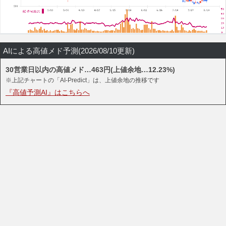
AIによる高値メド予測(2026/08/10更新)
30営業日以内の高値メド…463円(上値余地…12.23%)
※上記チャートの「AI-Predict」は、上値余地の推移です
『高値予測AI』はこちらへ