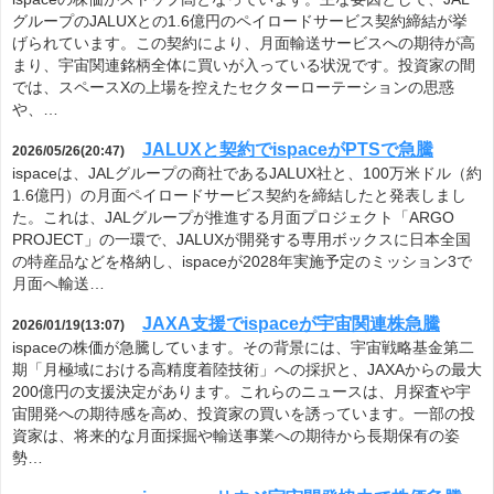
グループのJALUXとの1.6億円のペイロードサービス契約締結が挙
げられています。この契約により、月面輸送サービスへの期待が高
まり、宇宙関連銘柄全体に買いが入っている状況です。投資家の間
では、スペースXの上場を控えたセクターローテーションの思惑
や、…
JALUXと契約でispaceがPTSで急騰
2026/05/26(20:47)
ispaceは、JALグループの商社であるJALUX社と、100万米ドル（約
1.6億円）の月面ペイロードサービス契約を締結したと発表しまし
た。これは、JALグループが推進する月面プロジェクト「ARGO
PROJECT」の一環で、JALUXが開発する専用ボックスに日本全国
の特産品などを格納し、ispaceが2028年実施予定のミッション3で
月面へ輸送…
JAXA支援でispaceが宇宙関連株急騰
2026/01/19(13:07)
ispaceの株価が急騰しています。その背景には、宇宙戦略基金第二
期「月極域における高精度着陸技術」への採択と、JAXAからの最大
200億円の支援決定があります。これらのニュースは、月探査や宇
宙開発への期待感を高め、投資家の買いを誘っています。一部の投
資家は、将来的な月面採掘や輸送事業への期待から長期保有の姿
勢…