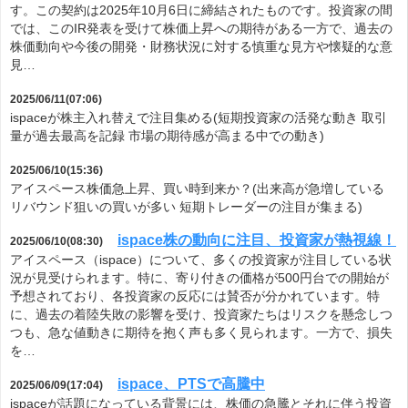
す。この契約は2025年10月6日に締結されたものです。投資家の間
では、このIR発表を受けて株価上昇への期待がある一方で、過去の
株価動向や今後の開発・財務状況に対する慎重な見方や懐疑的な意
見…
2025/06/11(07:06)
ispaceが株主入れ替えで注目集める(短期投資家の活発な動き 取引
量が過去最高を記録 市場の期待感が高まる中での動き)
2025/06/10(15:36)
アイスペース株価急上昇、買い時到来か？(出来高が急増している
リバウンド狙いの買いが多い 短期トレーダーの注目が集まる)
ispace株の動向に注目、投資家が熱視線！
2025/06/10(08:30)
アイスペース（ispace）について、多くの投資家が注目している状
況が見受けられます。特に、寄り付きの価格が500円台での開始が
予想されており、各投資家の反応には賛否が分かれています。特
に、過去の着陸失敗の影響を受け、投資家たちはリスクを懸念しつ
つも、急な値動きに期待を抱く声も多く見られます。一方で、損失
を…
ispace、PTSで高騰中
2025/06/09(17:04)
ispaceが話題になっている背景には、株価の急騰とそれに伴う投資