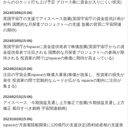
からのロケット打ち上げ予定 グロース株に資金が入りにくい状況)
2024/03/06(15:06)
英国宇宙庁の支援でアイスペース急騰(英国宇宙庁の資金提供計画が
材料 国際的な月探査プロジェクトへの支援 急騰の背景に宇宙関連
の期待)
2024/03/05(15:06)
英国宇宙庁がIspaceに資金提供発表で株価急騰(英国宇宙庁からの資
金提供発表で注目される 国際的な月探査プロジェクトへの参画が期
待される 投資家の間ではIspaceの株価に期待が高まっている)
2024/02/16(15:06)
注目の宇宙企業ispaceが株価大暴落(株価が急落し、投資家の損失が
発生 投資家の間で悲観的なムードが広がる ispaceの動向に注目が
集まる)
2024/02/15(15:06)
アイスペース、今期損益見通し上方修正で急騰(今期損益見通し上方
修正 着目すべき銘柄 宇宙関連銘柄)
2023/10/20(15:06)
ispaceが月面着陸船開発に120億円の支援決定(西村経産相の支援発