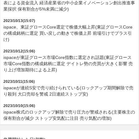
表による資金流入 経済産業省の中小企業イノベーション創出推進事
業採択 保有割合が5%未満に減少)
2023/10/13(15:07)
ispace、東証グロースCore選定で株価大幅上昇(東証グロースCore
の構成銘柄に選定 買い戻しの動きで株価上昇 前場引けでプラス引
け)
2023/10/12(15:06)
ispaceが東証グロース市場Core指数に選定され話題(東証グロース
市場Core指数の構成銘柄に選定 デイトレ勢の売買が大きく影響 売
り上げ増加期待による上昇)
2023/10/11(15:06)
ispaceが連続S安で売り続けられている(ロックアップ期間解除で売
り殺到 大口売却を警戒 2日連続ストップ安)
2023/10/10(15:06)
ispace株式のロックアップ解除で売り圧力が警戒される(主要株主の
保有割合が減少 ストップ安気配に注目 売り気配の増加)