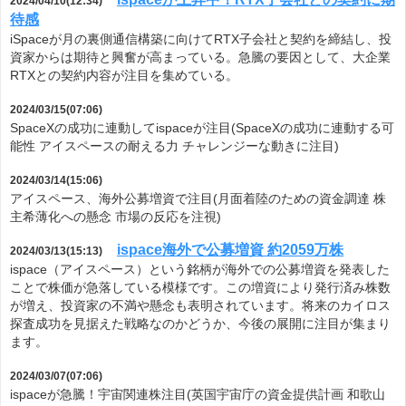
2024/04/10(12:34)
待感
iSpaceが月の裏側通信構築に向けてRTX子会社と契約を締結し、投
資家からは期待と興奮が高まっている。急騰の要因として、大企業
RTXとの契約内容が注目を集めている。
2024/03/15(07:06)
SpaceXの成功に連動してispaceが注目(SpaceXの成功に連動する可
能性 アイスペースの耐える力 チャレンジーな動きに注目)
2024/03/14(15:06)
アイスペース、海外公募増資で注目(月面着陸のための資金調達 株
主希薄化への懸念 市場の反応を注視)
ispace海外で公募増資 約2059万株
2024/03/13(15:13)
ispace（アイスペース）という銘柄が海外での公募増資を発表した
ことで株価が急落している模様です。この増資により発行済み株数
が増え、投資家の不満や懸念も表明されています。将来のカイロス
探査成功を見据えた戦略なのかどうか、今後の展開に注目が集まり
ます。
2024/03/07(07:06)
ispaceが急騰！宇宙関連株注目(英国宇宙庁の資金提供計画 和歌山