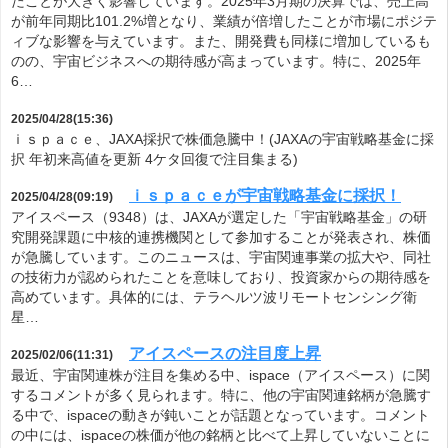
たことが大きく影響しています。2025年3月期の決算では、売上高
が前年同期比101.2%増となり、業績が倍増したことが市場にポジテ
ィブな影響を与えています。また、開発費も同様に増加しているも
のの、宇宙ビジネスへの期待感が高まっています。特に、2025年
6…
2025/04/28(15:36)
ｉｓｐａｃｅ、JAXA採択で株価急騰中！(JAXAの宇宙戦略基金に採
択 年初来高値を更新 4ケタ回復で注目集まる)
ｉｓｐａｃｅが宇宙戦略基金に採択！
2025/04/28(09:19)
アイスペース（9348）は、JAXAが選定した「宇宙戦略基金」の研
究開発課題に中核的連携機関として参加することが発表され、株価
が急騰しています。このニュースは、宇宙関連事業の拡大や、同社
の技術力が認められたことを意味しており、投資家からの期待感を
高めています。具体的には、テラヘルツ波リモートセンシング衛
星…
アイスペースの注目度上昇
2025/02/06(11:31)
最近、宇宙関連株が注目を集める中、ispace（アイスペース）に関
するコメントが多く見られます。特に、他の宇宙関連銘柄が急騰す
る中で、ispaceの動きが鈍いことが話題となっています。コメント
の中には、ispaceの株価が他の銘柄と比べて上昇していないことに