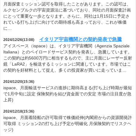
月面探査ミッション認可を取得したことがあります。この認可は、
ルクセンブルクの宇宙資源法に基づいており、同社の月面探査計画
にとって重要な一歩となります。さらに、同社は1月15日に予定さ
れている打ち上げに向けての期待感も高まっており、これが株価
に…
イタリア宇宙機関との契約発表で急騰
2024/12/26(13:08)
アイスペース（ispace）は、イタリア宇宙機関（Agenzia Spaziale
Italiana）とのペイロードサービス契約を発表し、急騰しています。
この契約は約5600万円に相当するもので、主に月面にレーザー反射
鏡「LaRA2」を輸送するミッションに関連しています。市場ではこ
の契約を好材料として捉え、多くの投資家が買いに走っていま…
2024/12/20(15:36)
ispace、月面輸送サービスの進捗に期待高まる(打ち上げ時期が最短
で1月中旬に設定 保険契約を結び資金面での安定 市場の注目度が急
上昇)
2024/12/18(15:36)
ispace、月面着陸船の許可取得で株価続伸(内閣府からの資源開発許
可取得 ミッション2の打ち上げ予定が明確化 月保険契約でリスクヘ
ッジ)