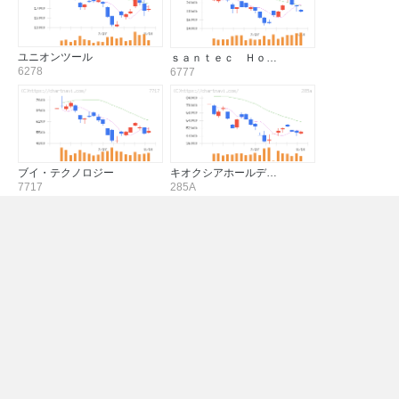
ユニオンツール
ｓａｎｔｅｃ Ｈｏ…
6278
6777
ブイ・テクノロジー
キオクシアホールデ…
7717
285A