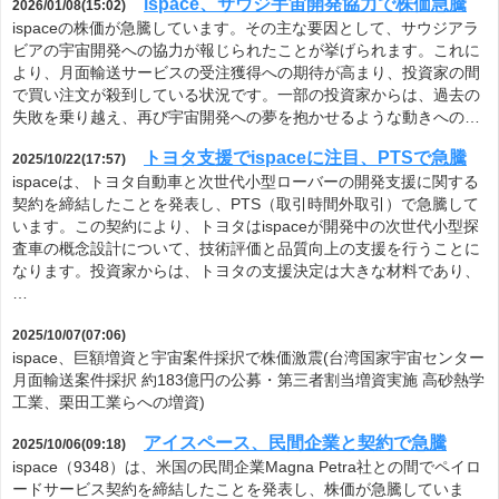
ispace、サウジ宇宙開発協力で株価急騰
2026/01/08(15:02)
ispaceの株価が急騰しています。その主な要因として、サウジアラ
ビアの宇宙開発への協力が報じられたことが挙げられます。これに
より、月面輸送サービスの受注獲得への期待が高まり、投資家の間
で買い注文が殺到している状況です。一部の投資家からは、過去の
失敗を乗り越え、再び宇宙開発への夢を抱かせるような動きへの…
トヨタ支援でispaceに注目、PTSで急騰
2025/10/22(17:57)
ispaceは、トヨタ自動車と次世代小型ローバーの開発支援に関する
契約を締結したことを発表し、PTS（取引時間外取引）で急騰して
います。この契約により、トヨタはispaceが開発中の次世代小型探
査車の概念設計について、技術評価と品質向上の支援を行うことに
なります。投資家からは、トヨタの支援決定は大きな材料であり、
…
2025/10/07(07:06)
ispace、巨額増資と宇宙案件採択で株価激震(台湾国家宇宙センター
月面輸送案件採択 約183億円の公募・第三者割当増資実施 高砂熱学
工業、栗田工業らへの増資)
アイスペース、民間企業と契約で急騰
2025/10/06(09:18)
ispace（9348）は、米国の民間企業Magna Petra社との間でペイロ
ードサービス契約を締結したことを発表し、株価が急騰していま