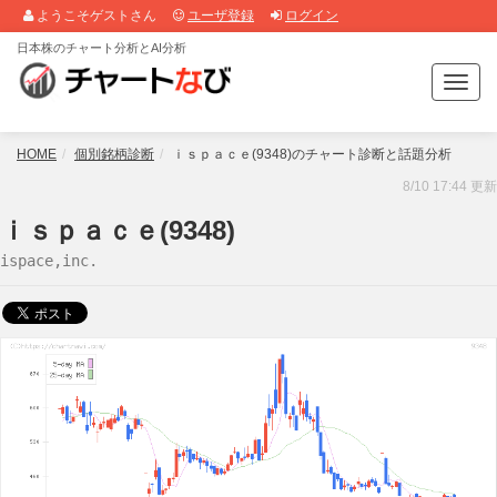
ようこそゲストさん
ユーザ登録
ログイン
日本株のチャート分析とAI分析
T
o
g
g
HOME
個別銘柄診断
ｉｓｐａｃｅ(9348)のチャート診断と話題分析
l
8/10 17:44 更新
e
n
ｉｓｐａｃｅ(9348)
a
ispace,inc.
v
i
g
a
t
i
o
n