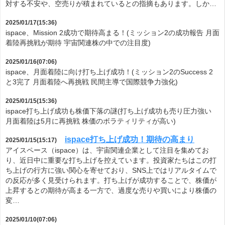
対する不安や、空売りが積まれているとの指摘もあります。しか…
2025/01/17(15:36)
ispace、Mission 2成功で期待高まる！(ミッション2の成功報告 月面
着陸再挑戦が期待 宇宙関連株の中での注目度)
2025/01/16(07:06)
ispace、月面着陸に向け打ち上げ成功！(ミッション2のSuccess 2
と3完了 月面着陸へ再挑戦 民間主導で国際競争力強化)
2025/01/15(15:36)
ispace打ち上げ成功も株価下落の謎(打ち上げ成功も売り圧力強い
月面着陸は5月に再挑戦 株価のボラティリティが高い)
ispace打ち上げ成功！期待の高まり
2025/01/15(15:17)
アイスペース（ispace）は、宇宙関連企業として注目を集めてお
り、近日中に重要な打ち上げを控えています。投資家たちはこの打
ち上げの行方に強い関心を寄せており、SNS上ではリアルタイムで
の反応が多く見受けられます。打ち上げが成功することで、株価が
上昇するとの期待が高まる一方で、過度な売りや買いにより株価の
変…
2025/01/10(07:06)