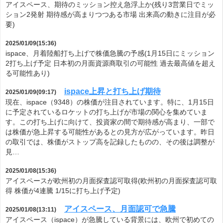
アイスペース、期待のミッション控え急浮上か(残り3営業日でミッ
ション2発射 期待感が高まりつつある市場 出来高の動きに注目が必
要)
2025/01/09(15:36)
ispace、月着陸船打ち上げで株価急騰の予感(1月15日にミッション
2打ち上げ予定 日本初の月面資源商取引の可能性 過去最高値を超え
る可能性あり)
ispace上昇と打ち上げ期待
2025/01/09(09:17)
現在、ispace（9348）の株価が注目されています。特に、1月15日
に予定されているロケットの打ち上げが市場の関心を集めていま
す。この打ち上げに向けて、投資家の間で期待感が高まり、一部で
は株価が急上昇する可能性があるとの見方が広がっています。昨日
の取引では、株価がストップ高を記録したものの、その後は調整が
見…
2025/01/08(15:36)
アイスペースが欧州初の月面探査認可取得(欧州初の月面探査認可取
得 株価が4連騰 1/15に打ち上げ予定)
アイスペース、月面認可で急騰
2025/01/08(13:11)
アイスペース（ispace）が急騰している背景には、欧州で初めての