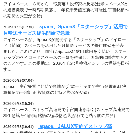
アイスペース、Ｓ高から一転急落！投資家の反応は(米スペースXと
の連携発表で一時S高 急落し、年初来安値更新の可能性 宇宙銘柄へ
の期待と失望が交錯)
ispace、SpaceX「スターシップ」活用で
2026/07/08(17:30)
月輸送サービス提供開始で急騰
アイスペースが、SpaceXが開発する「スターシップ」のペイロー
ド（荷物）スペースを活用した月輸送サービスの提供開始を発表し
ました。これにより、同社はSpaceXに約81億円を支払い、スター
シップのペイロードスペースの一部を確保し、国際的に販売すると
のことです。この提携は、2030年代の月物流インフラの構築を目指
す…
2026/05/29(07:06)
ispace、宇宙発電に期待で急騰か(定款一部変更で宇宙発電追加 決
算短信の一部訂正 投資家の期待と懸念が交錯)
2026/05/28(15:36)
アイスペース、ストップ高連発で宇宙関連を牽引(ストップ高連発で
株価急騰 宇宙関連銘柄の循環物色 剥がれても粘り腰の展開)
ispace、JALUX契約でストップ高
2026/05/28(10:41)
ispaceの株価がストップ高となっています。主な要因として、JAL