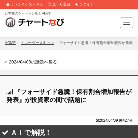
ようこそゲストさん
ユーザ登録
ログイン
日本株のチャート分析とAI分析
T
o
g
g
HOME
トレーダースキャン
フォーサイド急騰！保有割合増加報告が発表
l
e
n
＜ 2024/04/09の話題へ戻る
a
v
i
g
『フォーサイド急騰！保有割合増加報告が
a
t
発表』が投資家の間で話題に
i
o
n
2024/04/09 9時27分
ＡＩで解説！