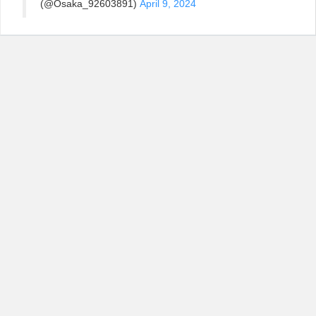
(@Osaka_92603891)
April 9, 2024