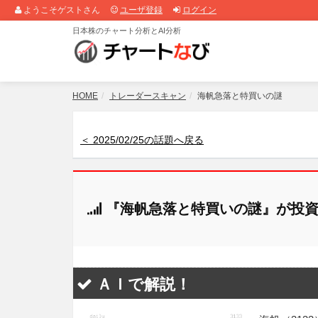
ようこそゲストさん
ユーザ登録
ログイン
日本株のチャート分析とAI分析
HOME
トレーダースキャン
海帆急落と特買いの謎
＜ 2025/02/25の話題へ戻る
『海帆急落と特買いの謎』が投資
ＡＩで解説！