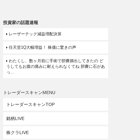
投資家の話題速報
レーザーテック減益増配決算
任天堂1Q大幅増益！ 株価に驚きの声
わたくし、数ヶ月前に手術で胆嚢摘出してきたの ど
うしてもお腹の痛みに耐えられなくてね 胆嚢に石があ
っ…
トレーダースキャンMENU
トレーダースキャンTOP
銘柄LIVE
株クラLIVE