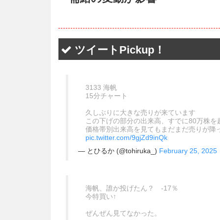
ツイートPickup！
3133 海帆
15分チャート
久しぶりに大きな売りが来ています
この下げの部分の出来高、すでに80万株を
価格帯別出来高を見てもまだまだ売りが降
pic.twitter.com/9gjZd9inQk
— とひるか (@tohiruka_)
February 25, 2025
海帆、誰か投げたん？ -17％
今特買い↑
ぜんぜん見てなかった。