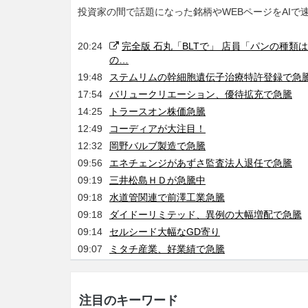
投資家の間で話題になった銘柄やWEBページをAIで
20:24
完全版 石丸「BLTで」 店員「パンの種類
の…
19:48
ステムリムの幹細胞遺伝子治療特許登録で急
17:54
バリュークリエーション、優待拡充で急騰
14:25
トラースオン株価急騰
12:49
コーディアが大注目！
12:32
岡野バルブ製造で急騰
09:56
エネチェンジがあずさ監査法人退任で急騰
09:19
三井松島ＨＤが急騰中
09:18
水道管関連で前澤工業急騰
09:18
ダイドーリミテッド、異例の大幅増配で急騰
09:14
セルシード大幅なGD寄り
09:07
ミタチ産業、好業績で急騰
注目のキーワード