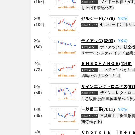
(155)
ダイドー株価の変動
AIコメント
を上回る増配発表)
2位
セルシード(7776)
Y
K
掲
(106)
セルシード注目のポイ
AIコメント
3位
ティアック(6803)
Y
K
掲
(80)
ティアック、航空機用
AIコメント
リテールシステム インド企業
4位
ＥＮＥＣＨＡＮＧＥ(4169)
(73)
エネチェンジが注目
AIコメント
場廃止のリスクに注目)
5位
ザインエレクトロニクス(676
(59)
ザインエレクトロニ
AIコメント
ら急改善 光半導体事業への参入
6位
三菱重工業(7011)
Y
K
掲
(35)
三菱重工、株価急騰！
AIコメント
期待高まる)
7位
Ｃｈｏｒｄｉａ Ｔｈｅｒａｐ