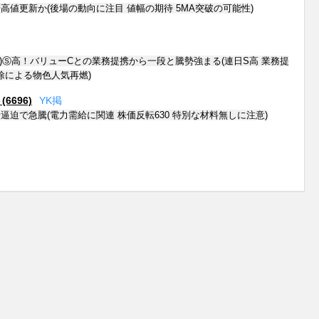
高値更新か(後場の動向に注目 値幅の期待 5MA突破の可能性)
時)Ⓢ高！バリューCとの業務提携から一段と騰勢強まる(連日S高 業務提
除による物色人気再燃)
696)
Y
K
掲
逼迫で急騰(電力需給に関連 株価反転630 特別な材料無しに注意)