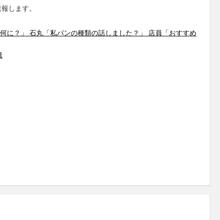
速報します。
は何に？」 石丸「私パンの種類の話しました？」 店員「おすすめ
騰