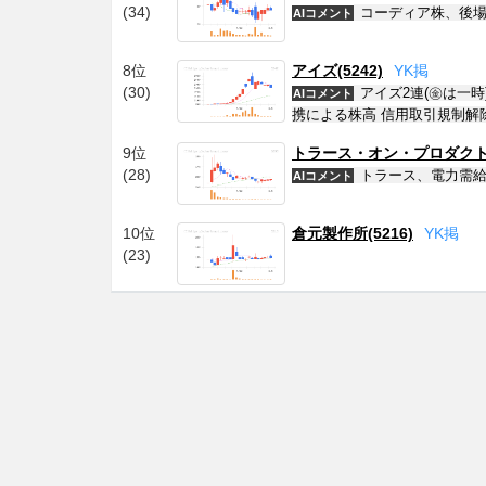
(34)
コーディア株、後場
AIコメント
8位
アイズ(5242)
Y
K
掲
(30)
アイズ2連(㊎は一
AIコメント
携による株高 信用取引規制解
9位
トラース・オン・プロダクト(6
(28)
トラース、電力需給
AIコメント
10位
倉元製作所(5216)
Y
K
掲
(23)