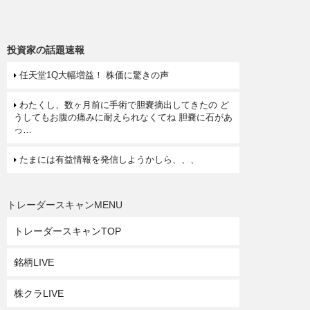
投資家の話題速報
任天堂1Q大幅増益！ 株価に驚きの声
わたくし、数ヶ月前に手術で胆嚢摘出してきたの ど
うしてもお腹の痛みに耐えられなくてね 胆嚢に石があ
っ…
たまには有益情報を発信しようかしら、、、
トレーダースキャンMENU
トレーダースキャンTOP
銘柄LIVE
株クラLIVE