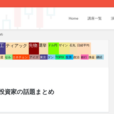
Home
講座一覧
とめ
工
ティアック
先物
選挙
ドル円
ザイン
石丸
日経平均
水道
セル
エネチェン
アイズ
東京
ダン
TOPIX
投票
政治
銀行
換金
継続
/08 投資家の話題まとめ