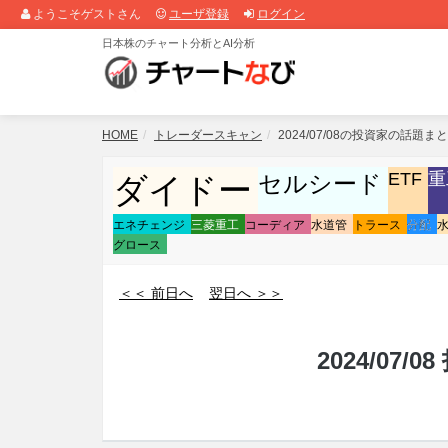
ようこそゲストさん
ユーザ登録
ログイン
日本株のチャート分析とAI分析
HOME
トレーダースキャン
2024/07/08の投資家の話題ま
ETF
重
セルシード
ダイドー
エネチェンジ
三菱重工
コーディア
水道管
トラース
分配
グロース
＜＜ 前日へ
翌日へ ＞＞
2024/07