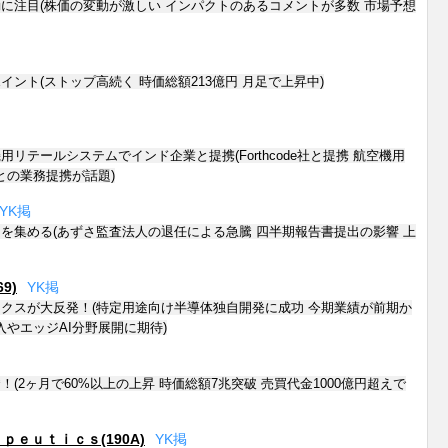
に注目(株価の変動が激しい インパクトのあるコメントが多数 市場予想
ント(ストップ高続く 時価総額213億円 月足で上昇中)
リテールシステムでインド企業と提携(Forthcode社と提携 航空機用
との業務提携が話題)
Y
K
掲
を集める(あずさ監査法人の退任による急騰 四半期報告書提出の影響 上
9)
Y
K
掲
クスが大反発！(特定用途向け半導体独自開発に成功 今期業績が前期か
やエッジAI分野展開に期待)
(2ヶ月で60%以上の上昇 時価総額7兆突破 売買代金1000億円超えで
ｅｕｔｉｃｓ(190A)
Y
K
掲