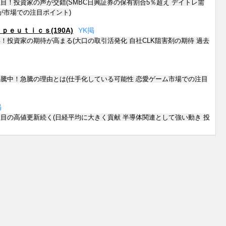
目！投資家の声が交錯(SMBC日興証券の保有割合5％超え デイトレ需
が市場での注目ポイント)
ｅｕｔｉｃｓ(190A)
Y
K
掲
！投資家の期待が高まる(大口の取引活発化 自社CLK阻害剤の期待 過去
騰中！急騰の理由とは(仕手化している可能性 恋愛ゲーム市場での注目
掲
目の高値更新続く(日経平均に大きく貢献 半導体関連として強い動き 投