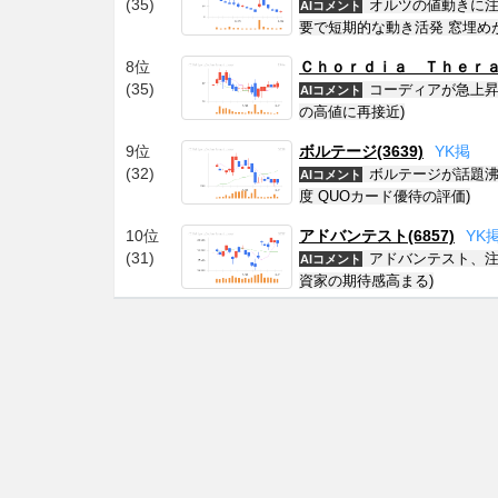
(35)
オルツの値動きに注
AIコメント
要で短期的な動き活発 窓埋め
8位
Ｃｈｏｒｄｉａ Ｔｈｅｒａｐ
(35)
コーディアが急上昇
AIコメント
の高値に再接近)
9位
ボルテージ(3639)
Y
K
掲
(32)
ボルテージが話題沸
AIコメント
度 QUOカード優待の評価)
10位
アドバンテスト(6857)
Y
K
(31)
アドバンテスト、注
AIコメント
資家の期待感高まる)