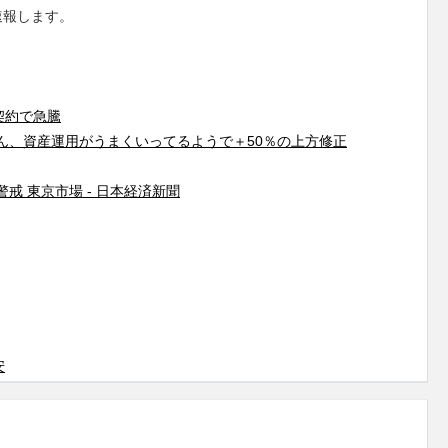
速報します。
契約で急騰
ん、資産運用がうまくいってるようで＋50％の上方修正
 東京市場 - 日本経済新聞
安