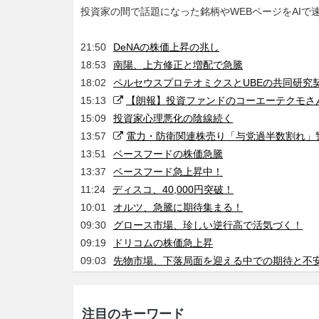
投資家の間で話題になった銘柄やWEBページをAIで
21:50
DeNAの株価上昇の兆し
18:53
南陽、上方修正と増配で急騰
18:02
ペルセウスプロテオミクスとUBEの共同研究
15:13
【朗報】投資ファンドのコーエーテクモさ
15:09
投資家心理悪化の陰線続く
13:57
電力・防衛関連株売り「与党過半数割れ」警戒
13:51
ベースフードの株価急騰
13:37
ベースフード急上昇中！
11:24
ディスコ、40,000円突破！
10:01
オルツ、急騰に期待集まる！
09:30
グロース市場、珍しい逆行高で活気づく！
09:19
ドリコムの株価急上昇
09:03
先物市場、下落局面を迎える中での期待と不
注目のキーワード