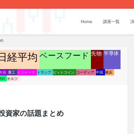
Home
講座一覧
とめ
先物
半導体
ベースフード
日経平均
大谷
重工
ドジャース
トランプ
ビットコイン
コーディア
中国
横浜
NA
オルツ
/21 投資家の話題まとめ