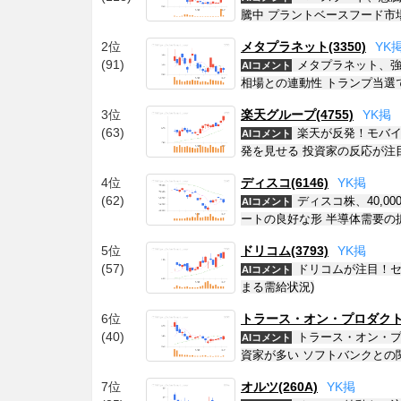
騰中 プラントベースフード市
2位
メタプラネット(3350)
Y
K
(91)
メタプラネット、強
AIコメント
相場との連動性 トランプ当選
3位
楽天グループ(4755)
Y
K
掲
(63)
楽天が反発！モバイ
AIコメント
発を見せる 投資家の反応が注
4位
ディスコ(6146)
Y
K
掲
(62)
ディスコ株、40,
AIコメント
ートの良好な形 半導体需要の
5位
ドリコム(3793)
Y
K
掲
(57)
ドリコムが注目！セ
AIコメント
まる需給状況)
6位
トラース・オン・プロダクト(6
(40)
トラース・オン・プ
AIコメント
資家が多い ソフトバンクとの
7位
オルツ(260A)
Y
K
掲