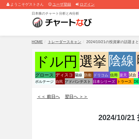
ようこそゲストさん
ユーザ登録
ログイン
日本株のチャート分析とAI分析
HOME
トレーダースキャン
2024/10/21の投資家の話題ま
陰線
ドル円
選挙
グロース
ディスコ
陽線
防衛
ドリコム
信用
楽天
試合
ボルテージ
自民
アドバンテスト
日本シリーズ
トラース
DE
＜＜ 前日へ
翌日へ ＞＞
2024/10