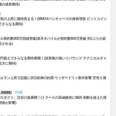
場の成長期待)
掲
気の上昇に期待高まる！(MMXXベンチャーズの保有増加 ビットコイン
でさらなる期待)
ル契約数800万回線突破(楽天モバイルが契約数800万突破 4日ぶりの反
目される)
000円超えでさらなる期待展開！(決算後の強いリバウンド テクニカルチャ
拡大に期待)
ルラン上昇で話題に(5日続伸の好調 ウィザードリィ新作影響 空売り溜
696)
Y
K
掲
ロダクト、注目の急展開！(トラースの高値維持に期待 初動を捉えた投
関係が影響)