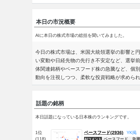
本日の市況概要
AIに本日の株式市場の総括を聞いてみました。
今日の株式市場は、米国大統領選挙の影響と
い変動や日経先物の先行き不安定など、選挙
体関連銘柄やベースフード株の急騰など、個
動向を注視しつつ、柔軟な投資戦略が求めら
話題の銘柄
本日話題になっている日本株のランキングです。
1位
ベースフード(2936)
Y
K
掲
(118)
ベースフード、急騰
AIコメント