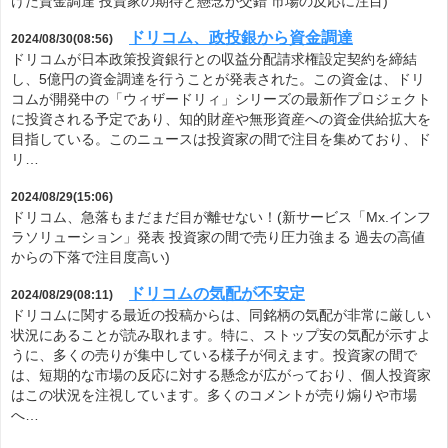
けた資金調達 投資家の期待と懸念が交錯 市場の反応に注目)
ドリコム、政投銀から資金調達
2024/08/30(08:56)
ドリコムが日本政策投資銀行との収益分配請求権設定契約を締結
し、5億円の資金調達を行うことが発表された。この資金は、ドリ
コムが開発中の「ウィザードリィ」シリーズの最新作プロジェクト
に投資される予定であり、知的財産や無形資産への資金供給拡大を
目指している。このニュースは投資家の間で注目を集めており、ド
リ…
2024/08/29(15:06)
ドリコム、急落もまだまだ目が離せない！(新サービス「Mx.インフ
ラソリューション」発表 投資家の間で売り圧力強まる 過去の高値
からの下落で注目度高い)
ドリコムの気配が不安定
2024/08/29(08:11)
ドリコムに関する最近の投稿からは、同銘柄の気配が非常に厳しい
状況にあることが読み取れます。特に、ストップ安の気配が示すよ
うに、多くの売りが集中している様子が伺えます。投資家の間で
は、短期的な市場の反応に対する懸念が広がっており、個人投資家
はこの状況を注視しています。多くのコメントが売り煽りや市場
へ…