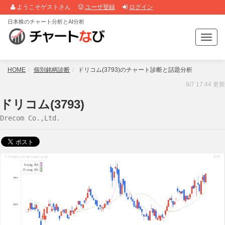
ようこそゲストさん
ユーザ登録
ログイン
日本株のチャート分析とAI分析
T
o
g
g
HOME
個別銘柄診断
ドリコム(3793)のチャート診断と話題分析
l
8/7 17:44 更新
e
n
ドリコム(3793)
a
Drecom Co.,Ltd.
v
i
g
a
t
i
o
n