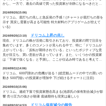
かし、一方で、過去の高値で買った投資家が冷静になるべきだと…
2024/09/20(15:06)
ドリコム、底打ちの兆しと急反発の予感！(チャートが底打ちの形を
示す 買戻し需要が高まる可能性 特大材料のアプリゲームが控えて
いる)
ドリコム上昇の兆し
2024/09/20(13:10)
現在、ドリコムの株が活発に取引されており、投資家の間で注目を
集めています。多くのコメントが見られる中で、特に「ドリコムが
上がっている」「反転が期待されている」といったポジティブな意
見が目立ち、買い意欲が高まっています。また、いくつかの投資家
は「下値で強くなる」と予測し、ここが仕込み時であると考えて…
2024/09/11(14:06)
ドリコム、600円割れの危機が迫る！(総悲観ムードの中での買いの
動き 500円狙いの投資家が増加中 下げ続けるチャートに注目)
2024/09/10(15:06)
ドリコム、連続下落で投資家懸念高まる(池原氏の保有割合減少が影
響 売り圧力の強さが顕著 底値期待も現実は厳しい)
ドリコム保有減少の報告
2024/09/10(14:53)