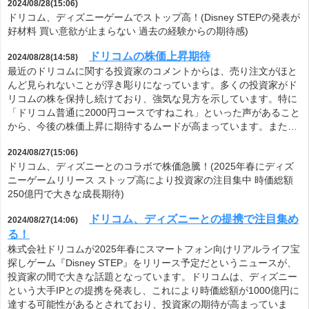
2024/08/28(15:06)
ドリコム、ディズニーゲームでストップ高！(Disney STEPの発表が
好材料 買い意欲が止まらない 過去の経験からの期待感)
ドリコムの株価上昇期待
2024/08/28(14:58)
最近のドリコムに関する投資家のコメントからは、売り注文がほと
んど見られないことが浮き彫りになっています。多くの投資家がド
リコムの株を保持し続けており、強気な見方を示しています。特に
「ドリコム普通に2000円コースですねこれ」といった声があること
から、今後の株価上昇に期待するムードが高まっています。また…
2024/08/27(15:06)
ドリコム、ディズニーとのコラボで株価急騰！(2025年春にディズ
ニーゲームリリース ストップ高により投資家の注目集中 時価総額
250億円で大きな成長期待)
ドリコム、ディズニーとの提携で注目集め
2024/08/27(14:06)
る！
株式会社ドリコムが2025年春にスマートフォン向けリアルライフ宝
探しゲーム『Disney STEP』をリリース予定だというニュースが、
投資家の間で大きな話題となっています。ドリコムは、ディズニー
という大手IPとの提携を発表し、これにより時価総額が1000億円に
達する可能性があるとされており、投資家の期待が高まっていま