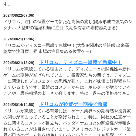
す…
2024/08/22(07:06)
ドリコム、注目の位置ゲーで新たな高騰の兆し(陽線形成で強気のシ
グナル 大型IPの需給相場に注目 長期保有者の期待感高まる)
2024/08/21(15:06)
ドリコムがディズニー思惑で急騰中！(大型IP関連の期待感 出来高
急増で注目度上昇 市場の注目集める位置ゲー)
ドリコム、ディズニー思惑で急騰中！
2024/08/21(13:29)
ドリコムが急騰している理由として、ディズニーとの関係性や新作
ゲームの期待が挙げられています。投資家たちの間では、ディズニ
ーに関連したプロジェクトの思惑が強く、これが株価に好影響を与
えているようです。最近のコメントからは、ホルダーが増えている
ことや、思惑相場の楽しさが窺えます。特に、過去の価格帯であ…
ドリコムが位置ゲー期待で急騰
2024/08/14(14:58)
ドリコムが急騰している背景には、ゲーム業界への期待感や投資家
の関心が高まっていることが挙げられます。特に、同社の位置ゲー
ムに関するコメントが目立ち、バンダイナムコとの関連性が示唆さ
れていることが注目されています。アメリカのクレジットカード業
界が日本のゲーム株を物色しているというニュースも影響してい…