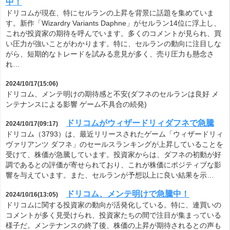
中！
ドリコムが現在、特にセルランの上昇を背景に話題を集めていま
す。新作「Wizardry Variants Daphne」がセルラン14位に浮上し、
これが投資家の期待を呼んでいます。多くのコメントが見られ、買
い圧力が強いことがわかります。特に、セルランの動向に注目しな
がら、短期的なトレードを試みる意見が多く、売り圧力も懸念さ
れ…
2024/10/17(15:06)
ドリコム、メンテ明けの期待感と不安(ダフネのセルランは良好 メ
ンテナンスによる影響 ゲーム不具合の続発)
ドリコムがウィザードリィダフネで急騰
2024/10/17(09:17)
ドリコム（3793）は、最近リリースされたゲーム「ウィザードリィ
ヴァリアンツ ダフネ」のセールスランキングが上昇していることを
受けて、株価が急騰しています。投資家からは、ダフネの初動が好
調であるとの評価が寄せられており、これが株価にポジティブな影
響を与えています。また、セルランが予想以上に良い結果を示…
ドリコム、メンテ明けで急騰中！
2024/10/16(13:05)
ドリコムに関する投資家の動向が活発化している。特に、連買いの
コメントが多く見受けられ、投資家たちの間で注目が集まっている
様子だ。メンテナンスの終了後、株価の上昇が期待されるとの声も