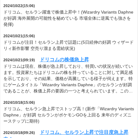
2024/10/22(15:06)
ドリコム、セルラン躍進で株価上昇中！(Wizardry Variants Daphne
が好調 海外展開の可能性を秘めている 市場全体に逆風でも強さを
発揮)
2024/10/21(15:06)
ドリコムが注目！セルラン上昇で話題に(5日続伸の好調 ウィザード
リィ新作影響 空売り溜まる需給状況)
ドリコムの株価急上昇
2024/10/21(09:19)
ドリコムは現在、株価が急上昇しており、特買いの状況が続いてい
ます。投資家たちはドリコムの株を持っていることに対して満足感
を示しており、その結果、価格が高騰している様子が伺えます。特
にゲームタイトル「Wizardry Variants Daphne」のセルランが好調
であることが、株価上昇の要因の一つと考えられています。この…
2024/10/18(15:06)
ドリコム、セルラン急上昇でストップ高！(新作「Wizardry Variants
Daphne」が好調 セルランがポケモンGOを上回る 来年のディズニ
ーステップに期待)
ドリコム、セルラン上昇で注目度急上昇
2024/10/18(09:26)