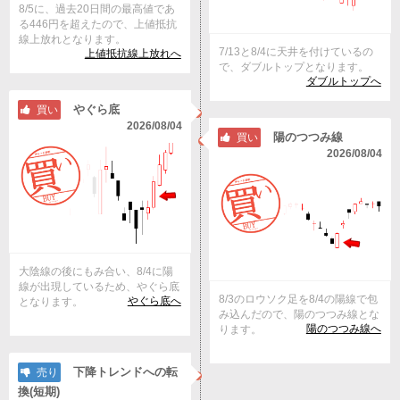
8/5に、過去20日間の最高値であ
る446円を超えたので、上値抵抗
線上放れとなります。
7/13と8/4に天井を付けているの
上値抵抗線上放れへ
で、ダブルトップとなります。
ダブルトップへ
やぐら底
買い
2026/08/04
陽のつつみ線
買い
2026/08/04
大陰線の後にもみ合い、8/4に陽
線が出現しているため、やぐら底
8/3のロウソク足を8/4の陽線で包
やぐら底へ
となります。
み込んだので、陽のつつみ線とな
陽のつつみ線へ
ります。
下降トレンドへの転
売り
換(短期)