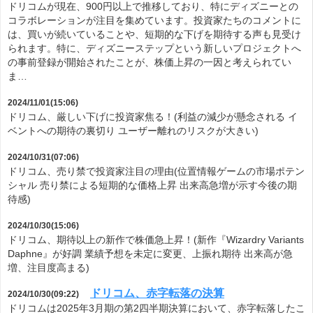
ドリコムが現在、900円以上で推移しており、特にディズニーとの
コラボレーションが注目を集めています。投資家たちのコメントに
は、買いが続いていることや、短期的な下げを期待する声も見受け
られます。特に、ディズニーステップという新しいプロジェクトへ
の事前登録が開始されたことが、株価上昇の一因と考えられてい
ま…
2024/11/01(15:06)
ドリコム、厳しい下げに投資家焦る！(利益の減少が懸念される イ
ベントへの期待の裏切り ユーザー離れのリスクが大きい)
2024/10/31(07:06)
ドリコム、売り禁で投資家注目の理由(位置情報ゲームの市場ポテン
シャル 売り禁による短期的な価格上昇 出来高急増が示す今後の期
待感)
2024/10/30(15:06)
ドリコム、期待以上の新作で株価急上昇！(新作『Wizardry Variants
Daphne』が好調 業績予想を未定に変更、上振れ期待 出来高が急
増、注目度高まる)
ドリコム、赤字転落の決算
2024/10/30(09:22)
ドリコムは2025年3月期の第2四半期決算において、赤字転落したこ