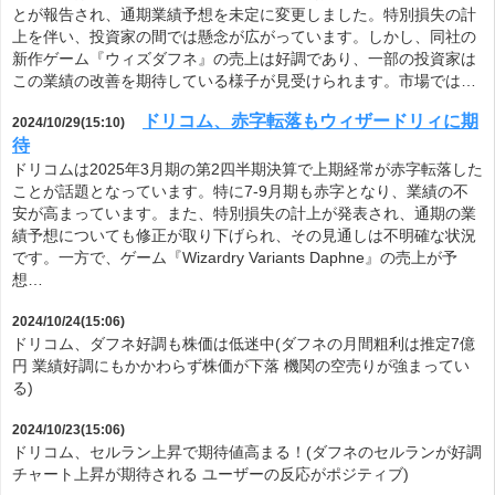
とが報告され、通期業績予想を未定に変更しました。特別損失の計
上を伴い、投資家の間では懸念が広がっています。しかし、同社の
新作ゲーム『ウィズダフネ』の売上は好調であり、一部の投資家は
この業績の改善を期待している様子が見受けられます。市場では…
ドリコム、赤字転落もウィザードリィに期
2024/10/29(15:10)
待
ドリコムは2025年3月期の第2四半期決算で上期経常が赤字転落した
ことが話題となっています。特に7-9月期も赤字となり、業績の不
安が高まっています。また、特別損失の計上が発表され、通期の業
績予想についても修正が取り下げられ、その見通しは不明確な状況
です。一方で、ゲーム『Wizardry Variants Daphne』の売上が予
想…
2024/10/24(15:06)
ドリコム、ダフネ好調も株価は低迷中(ダフネの月間粗利は推定7億
円 業績好調にもかかわらず株価が下落 機関の空売りが強まってい
る)
2024/10/23(15:06)
ドリコム、セルラン上昇で期待値高まる！(ダフネのセルランが好調
チャート上昇が期待される ユーザーの反応がポジティブ)