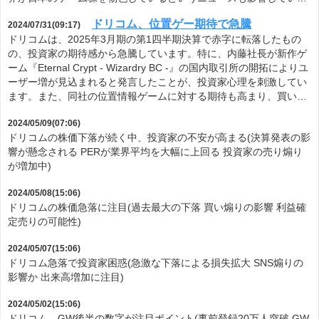
ドリコム、位置ゲー期待で急騰
2024/07/31(09:17)
ドリコムは、2025年3月期の第1四半期決算で赤字に転落したもの
の、投資家の期待感から急騰しています。特に、内藤社長が新作ゲ
ーム『Eternal Crypt - Wizardry BC -』の国内取引所の開拓によりユ
ーザー増が見込まれると発言したことが、投資家心理を刺激してい
ます。また、同社の位置情報ゲームに対する期待も高まり、買い…
2024/05/09(07:06)
ドリコムの株価下落が続く中、投資家の不安が高まる(決算発表の影
響が懸念される PERが業界平均を大幅に上回る 投資家の売り煽り
が増加中)
2024/05/08(15:06)
ドリコムの株価急落に注目(過去最大の下落 買い煽りの影響 利益確
定売りの可能性)
2024/05/07(15:06)
ドリコム急落で投資家困惑(急激な下落による損失拡大 SNS煽りの
影響か 出来高増加に注目)
2024/05/02(15:06)
ドリコム、GW後半の数字が注目ポイント(事前登録20万人突破 GW