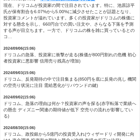
現在、ドリコムが投資家の間で注目されています。特に、池原諒平
氏が保有割合を6.07%から5.00%に減少させたことが話題となり、
投資家コメントが溢れています。多くの投資家がドリコムの株価に
対する懸念を示し、660円台での買い注文や、さらなる下落を予測
する声が目立ちます。一方で、ドリコムの株を雑に買っているとの
コ…
2024/09/06(15:06)
ドリコムの急落、投資家に衝撃が走る(株価が800円割れの危機 初心
者投資家に悪影響 信用売り残高が増加)
2024/09/03(15:06)
ドリコム、反発期待の中で注目集まる(850円を底に反発の兆し 機関
の空売り状況に注目 需給悪化がリバウンドの鍵)
2024/09/02(15:06)
ドリコム、急落の理由は何か？投資家の声を探る(赤字転落で業績へ
の懸念 ディズニー関連の期待値が低下 空売りの流れが影響してい
る)
2024/08/30(15:06)
ドリコム、政投銀から5億円の投資受入れ(ウィザードリィ開発に向