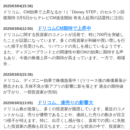
2025/03/04(15:36)
ドリコム、CM効果で上昇なるか！(「Disney STEP」のセルラン回
復期待 3月5日からテレビCM放送開始 有名人起用の話題性に注目)
ドリコムCM期待で上昇中
2025/03/04(12:50)
ドリコムに関する投資家のコメントが活発で、特に700円を突破し
たことが話題になっています。多くの投資家が利確や買い増しを行
った様子が見受けられ、リバウンドの兆しを感じているようです。
また、ディズニーブランドとの関連性や新CMの効果に期待する声
もあり、今後の株価上昇への期待が高まっています。一方で、相場
全…
2025/03/03(15:36)
ドリコム、ディズニー効果で株価急落中！(リリース後の株価暴落が
懸念される 天候不良が新アプリの影響に影を落とす 過去の期待値
が下がり、一部投資家が売却)
ドリコム、連売りの影響大
2025/03/03(13:05)
ドリコム株が急落し、多くの投資家が困惑しています。最近のコメ
ントからは、売りが優勢であることや、連続した売りの動きが目立
つ様子が伺えます。特に、出尽くし感が強く、直前での買いに失敗
した投資家の愚痴も目立ちます。このような状況の中で、投資家た