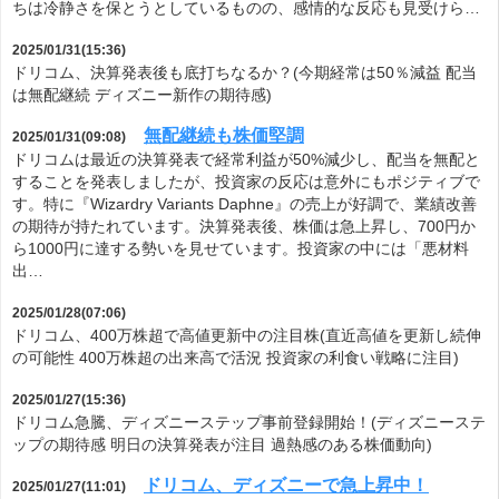
ちは冷静さを保とうとしているものの、感情的な反応も見受けら…
2025/01/31(15:36)
ドリコム、決算発表後も底打ちなるか？(今期経常は50％減益 配当
は無配継続 ディズニー新作の期待感)
無配継続も株価堅調
2025/01/31(09:08)
ドリコムは最近の決算発表で経常利益が50%減少し、配当を無配と
することを発表しましたが、投資家の反応は意外にもポジティブで
す。特に『Wizardry Variants Daphne』の売上が好調で、業績改善
の期待が持たれています。決算発表後、株価は急上昇し、700円か
ら1000円に達する勢いを見せています。投資家の中には「悪材料
出…
2025/01/28(07:06)
ドリコム、400万株超で高値更新中の注目株(直近高値を更新し続伸
の可能性 400万株超の出来高で活況 投資家の利食い戦略に注目)
2025/01/27(15:36)
ドリコム急騰、ディズニーステップ事前登録開始！(ディズニーステ
ップの期待感 明日の決算発表が注目 過熱感のある株価動向)
ドリコム、ディズニーで急上昇中！
2025/01/27(11:01)