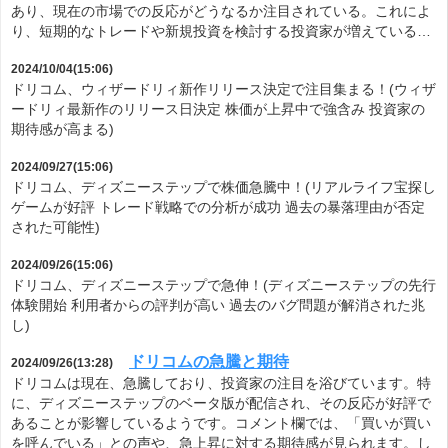
あり、現在の市場での反応がどうなるか注目されている。これによ
り、短期的なトレードや新規投資を検討する投資家が増えている…
2024/10/04(15:06)
ドリコム、ウィザードリィ新作リリース決定で注目集まる！(ウィザ
ードリィ最新作のリリース日決定 株価が上昇中で強含み 投資家の
期待感が高まる)
2024/09/27(15:06)
ドリコム、ディズニーステップで株価急騰中！(リアルライフ宝探し
ゲームが好評 トレード戦略での分析が成功 過去の暴落理由が否定
された可能性)
2024/09/26(15:06)
ドリコム、ディズニーステップで急伸！(ディズニーステップの先行
体験開始 利用者からの評判が高い 過去のバグ問題が解消された兆
し)
ドリコムの急騰と期待
2024/09/26(13:28)
ドリコムは現在、急騰しており、投資家の注目を浴びています。特
に、ディズニーステップのベータ版が配信され、その反応が好評で
あることが影響しているようです。コメント欄では、「買いが買い
を呼んでいる」との声や、急上昇に対する期待感が見られます。し