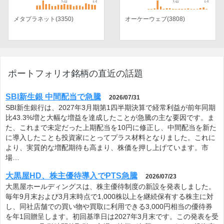
メタプラネット(3350)
オーケーウェブ(3808)
ポートフォリオ銘柄の直近の話題
SBI新生銀 中間配当で急騰
2026/07/31
SBI新生銀行は、2027年3月期第1四半期決算で経常利益が前年同期
比43.3%増と大幅な増益を達成したことが急騰の主な要因です。ま
た、これまで未定だった上期配当を10円に修正し、中間配当を新た
に導入したことも投資家にとってプラス材料となりました。これに
より、実質的な増配期待も高まり、株価を押し上げています。市
場…
大黒屋HD、株主優待導入でPTS急騰
2026/07/23
大黒屋ホールディングスは、株主優待制度の新設を発表しました。
毎年9月末および3月末時点で1,000株以上を継続保有する株主に対
し、同社店舗での買い物や買取に利用できる3,000円相当の優待券
を年1回贈呈します。初回基準日は2027年3月末です。この発表を受