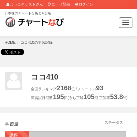
ようこそゲストさん
ユーザ登録
ログイン
日本株のチャート分析とAI分析
T
o
g
g
HOME
ココ410の学習記録
l
e
n
a
v
ココ410
i
g
2168
93
全国ランキング
位 / チャート力
a
195
105
53.8
t
演習試行回数
回(うち正解
回 正答率
%)
i
o
n
ステータス
学習量
講座