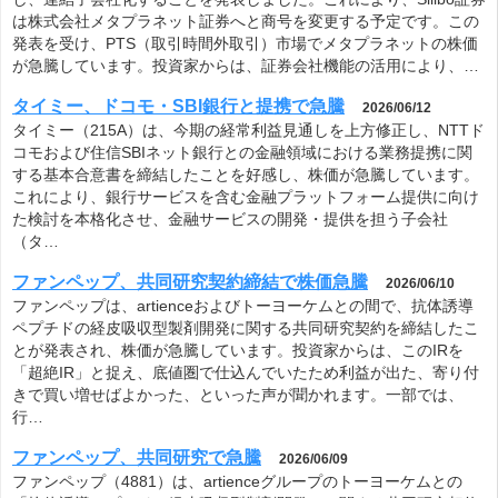
は株式会社メタプラネット証券へと商号を変更する予定です。この
発表を受け、PTS（取引時間外取引）市場でメタプラネットの株価
が急騰しています。投資家からは、証券会社機能の活用により、…
タイミー、ドコモ・SBI銀行と提携で急騰
2026/06/12
タイミー（215A）は、今期の経常利益見通しを上方修正し、NTTド
コモおよび住信SBIネット銀行との金融領域における業務提携に関
する基本合意書を締結したことを好感し、株価が急騰しています。
これにより、銀行サービスを含む金融プラットフォーム提供に向け
た検討を本格化させ、金融サービスの開発・提供を担う子会社
（タ…
ファンペップ、共同研究契約締結で株価急騰
2026/06/10
ファンペップは、artienceおよびトーヨーケムとの間で、抗体誘導
ペプチドの経皮吸収型製剤開発に関する共同研究契約を締結したこ
とが発表され、株価が急騰しています。投資家からは、このIRを
「超絶IR」と捉え、底値圏で仕込んでいたため利益が出た、寄り付
きで買い増せばよかった、といった声が聞かれます。一部では、
行…
ファンペップ、共同研究で急騰
2026/06/09
ファンペップ（4881）は、artienceグループのトーヨーケムとの