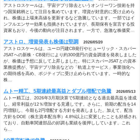
アストロスケールは、宇宙デブリ除去というオンリーワン技術を持
つ国策銘柄として注目を集めています。増資が好意的に受け止めら
れ、株価は上場来高値を更新するなど急騰しています。一部ではイ
ンフルエンサー効果も指摘されていますが、長期保有を宣言する投
資家もおり、今後の動向が注目されます。一方で、急激な株価変…
アストロ、増資発表も株価は堅調
2026/05/20
アストロスケールは、ユーロ円建CB発行やヒューリック・スカパー
JSATへの新株・CB発行により約300億円の資金調達を発表しました
が、株価は予想に反して上昇しました。特にスカパーJSATとの資本
業務提携が、宇宙デブリ除去などの「軌道上サービス」事業強化へ
の期待感を高め、ポジティブに受け止められています。一時的な
株…
ムトー精工、5期連続最高益とダブル増配で急騰
2026/05/13
ムトー精工は、2026年3月期決算で5期連続となる過去最高益を達成
し、経常利益が12％増加する見通しです。さらに、前期の配当を14
円増額し、今期も2円増配する方針を発表しました。加えて、配当
方針をDOE（株主資本配当率）4.8%以上に変更したことも好感され
ており、自動車関連部品の好調も業績を後押ししています。これ
ら…