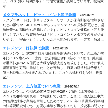
け、PTS（取引時間外取引）市場で株価が急騰しています。投資家
か…
メタプラネット、ビットコイン上昇で急騰
2026/07/21
メタプラネットは、米キャピタル・リサーチが保有割合を増加させ
たとの報告や、JPモルガンからフィデリティへの貸株変更など、需
給改善への期待から急騰しています。ビットコイン価格の上昇も後
押ししており、投資家からは「ビットコインとメタプラの夏が始ま
りそう」「宇宙へ行く」といった声も聞かれます。一方で、急激…
エレメンツ、好決算で急騰
2026/07/15
エレメンツは、2026年11月期第2四半期決算において、売上高が前
年比65.6%増の27.99億円、営業利益が約18倍の3.27億円、純利益
が黒字転換の2.97億円と大幅な業績改善を達成しました。特に個人
認証事業が好調に推移したことが寄与し、通期の経常利益予想も2
億～3億円に上方修正されています。これらの好材料を受け、投資
家か…
エレメンツ、上方修正でPTS急騰
2026/07/14
エレメンツは、今期の経常利益予想を2億～3億円に上方修正し、
PTS（取引時間外取引）で急騰しています。これは、個人認証事業
の好調な推移が業績を牽引したためです。2026年11月期第2四半期
の決算説明資料でも、好調な業績が示されており、投資家の間では