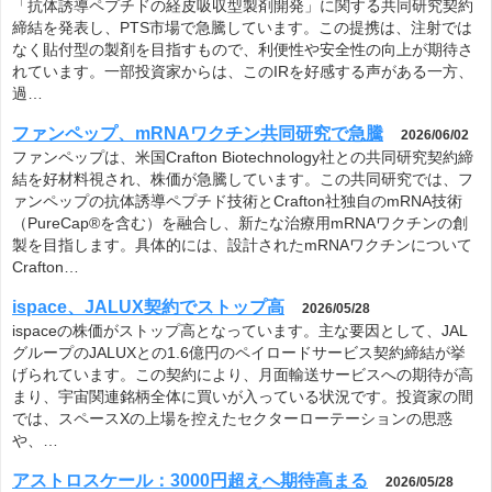
「抗体誘導ペプチドの経皮吸収型製剤開発」に関する共同研究契約
締結を発表し、PTS市場で急騰しています。この提携は、注射では
なく貼付型の製剤を目指すもので、利便性や安全性の向上が期待さ
れています。一部投資家からは、このIRを好感する声がある一方、
過…
ファンペップ、mRNAワクチン共同研究で急騰
2026/06/02
ファンペップは、米国Crafton Biotechnology社との共同研究契約締
結を好材料視され、株価が急騰しています。この共同研究では、フ
ァンペップの抗体誘導ペプチド技術とCrafton社独自のmRNA技術
（PureCap®を含む）を融合し、新たな治療用mRNAワクチンの創
製を目指します。具体的には、設計されたmRNAワクチンについて
Crafton…
ispace、JALUX契約でストップ高
2026/05/28
ispaceの株価がストップ高となっています。主な要因として、JAL
グループのJALUXとの1.6億円のペイロードサービス契約締結が挙
げられています。この契約により、月面輸送サービスへの期待が高
まり、宇宙関連銘柄全体に買いが入っている状況です。投資家の間
では、スペースXの上場を控えたセクターローテーションの思惑
や、…
アストロスケール：3000円超えへ期待高まる
2026/05/28