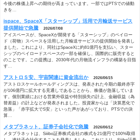
今後の株価上昇への期待が高まっています。一部ではPTSでの値動
きを…
ispace、SpaceX「スターシップ」活用で月輸送サービス
提供開始で急騰
2026/07/08
アイスペースが、SpaceXが開発する「スターシップ」のペイロー
ド（荷物）スペースを活用した月輸送サービスの提供開始を発表し
ました。これにより、同社はSpaceXに約81億円を支払い、スター
シップのペイロードスペースの一部を確保し、国際的に販売すると
のことです。この提携は、2030年代の月物流インフラの構築を目指
す…
アストロＳ安、宇宙関連に資金流出か
2026/06/15
アストロスケールホールディングスは、発表された今期の最終赤字
が106億円に拡大する見通しであることから、株価が急落していま
す。個別業績における営業外収益や特別損失の計上、金融収益（為
替差益）の計上などが発表されました。投資家からは「決算悪化で
急落」「赤字拡大でS安」といった声があがっており、PTSでの決
算…
メタプラネット、証券子会社化で急騰
2026/06/12
メタプラネットは、Siiibo証券株式会社の株式を21億円で100%取得
し、連結子会社化することを発表しました。これにより、Siiibo証券