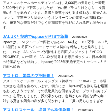
アストロスケールホールディングスは、3,000円の天井から一時期
2,500円付近まで下落しましたが、その後プラス引けとなり、投資
家の注目を集めています。急騰と急落を繰り返す値動きに翻弄され
つつも、宇宙デブリ除去というオンリーワンの事業への期待感か
ら、短期的な売買だけでなく長期保有を視野に入れる声も聞かれま
す…
JALUXと契約でispaceがPTSで急騰
2026/05/26
ispaceは、JALグループの商社であるJALUX社と、100万米ドル（約
1.6億円）の月面ペイロードサービス契約を締結したと発表しまし
た。これは、JALグループが推進する月面プロジェクト「ARGO
PROJECT」の一環で、JALUXが開発する専用ボックスに日本全国
の特産品などを格納し、ispaceが2028年実施予定のミッション3で
月面へ輸送…
アストロ、驚異のプラ転劇！
2026/05/26
アストロスケールホールディングス（銘柄コード: 186A）は、市場
で大きな注目を集めています。朝方には一時2639円を割り込む場面
もあったようですが、その後驚異的な回復を見せ、プラス転換（プ
ラ転）を果たしました。投資家からは、急落からの劇的な反転劇に
対する驚きや興奮の声が多く聞かれます。「握力足らなさすぎか…
アストロスケール、増資でも株価急騰！
2026/05/22