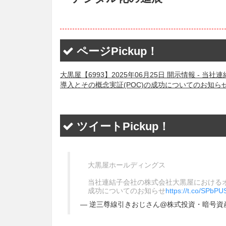
ページPickup！
大黒屋【6993】2025年06月25日 開示情報 -
導入とその概念実証(POC)の成功についてのお知ら
ツイートPickup！
大黒屋ホールディングス
当社連結子会社の株式会社大黒屋におけるオ
成功についてのお知らせ
https://t.co/SPbP
— 逆三尊線引きおじさん@株式投資・暗号資産の見