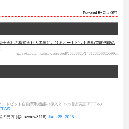
Powered By ChatGPT
 当社連結子会社の株式会社大黒屋におけるオートビット自動買取機能の
せ
https://kabutan.jp/disclosures/pdf/20250625/140120250625599…
ートビット自動買取機能の導入とその概念実証(POC)の
USTGi5
方 (@nownow8118)
June 25, 2025