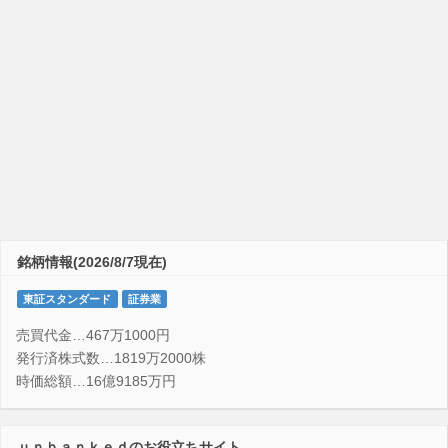
銘柄情報(2026/8/7現在)
東証スタンダード
証券業
売買代金…467万1000円
発行済株式数…1819万2000株
時価総額…16億9185万円
ｕｎｂａｎｋｅｄのお役立ちサイト