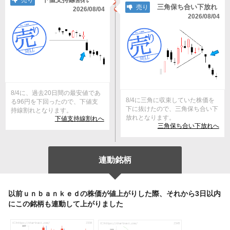
売り
三角保ち合い下放れ
売り
2026/08/04
2026/08/04
8/4に、過去20日間の最安値であ
8/4に三角に収束していた株価を
る96円を下回ったので、下値支
下に抜けたので、三角保ち合い下
持線割れとなります。
放れとなります。
下値支持線割れへ
三角保ち合い下放れへ
連動銘柄
以前ｕｎｂａｎｋｅｄの株価が値上がりした際、それから3日以内
にこの銘柄も連動して上がりました