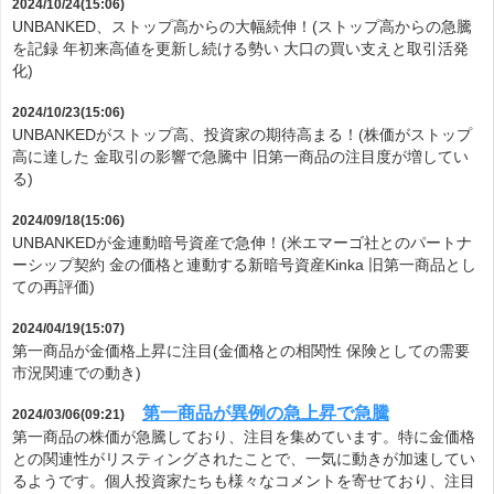
2024/10/24(15:06)
UNBANKED、ストップ高からの大幅続伸！(ストップ高からの急騰
を記録 年初来高値を更新し続ける勢い 大口の買い支えと取引活発
化)
2024/10/23(15:06)
UNBANKEDがストップ高、投資家の期待高まる！(株価がストップ
高に達した 金取引の影響で急騰中 旧第一商品の注目度が増してい
る)
2024/09/18(15:06)
UNBANKEDが金連動暗号資産で急伸！(米エマーゴ社とのパートナ
ーシップ契約 金の価格と連動する新暗号資産Kinka 旧第一商品とし
ての再評価)
2024/04/19(15:07)
第一商品が金価格上昇に注目(金価格との相関性 保険としての需要
市況関連での動き)
第一商品が異例の急上昇で急騰
2024/03/06(09:21)
第一商品の株価が急騰しており、注目を集めています。特に金価格
との関連性がリスティングされたことで、一気に動きが加速してい
るようです。個人投資家たちも様々なコメントを寄せており、注目