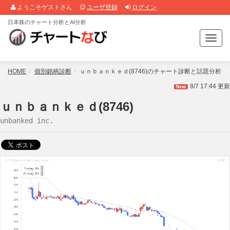
ようこそゲストさん
ユーザ登録
ログイン
日本株のチャート分析とAI分析
T
o
g
g
HOME
個別銘柄診断
ｕｎｂａｎｋｅｄ(8746)のチャート診断と話題分析
l
8/7 17:44 更新
New
e
n
ｕｎｂａｎｋｅｄ(8746)
a
unbanked inc.
v
i
g
a
t
i
o
n