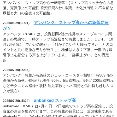
アンバンク、ストップ高から一転急落！(ストップ高タッチからの急
落、売買停止の可能性 投資顧問2社の推奨、大化け街道？ 不自然な
厚板と大口の空売りの可能性)
アンバンク、ストップ高からの急落に何
2025/08/29(11:01)
が？
アンバンク（8746）は、投資顧問2社の推奨やステーブルコイン関
連との思惑で、一時ストップ高近辺まで急騰しました。しかし、10
時58分頃に「でかいの来た」「何かすごい売り降ってきた」とのコ
メントと共に急激な売りが発生し、株価は大きく下落、一部では取
引停止を懸念する声も上がっています。「詐欺まがい」との否定
的…
2025/07/30(15:36)
アンバンク、急騰から急落のジェットコースター相場(一時589円の
高値から急落、特売りも発生 60分足5日線割れ、5分足200日線割れ
などテクニカル指標の攻防 週足雲抜けへの期待と信用持ち越しリス
クが混在)
unbanked ストップ高
2025/07/29(15:24)
unbanked（8746）は7月29日、2日連続でストップ高を記録し、投
資家の注目を集めています。この急騰の背景には、筆頭株主である
Akatsuki Capital Worksの今後の動向が思惑視されていることが挙げ