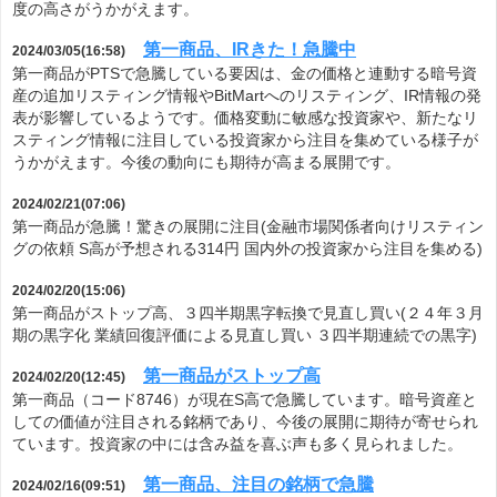
度の高さがうかがえます。
第一商品、IRきた！急騰中
2024/03/05(16:58)
第一商品がPTSで急騰している要因は、金の価格と連動する暗号資
産の追加リスティング情報やBitMartへのリスティング、IR情報の発
表が影響しているようです。価格変動に敏感な投資家や、新たなリ
スティング情報に注目している投資家から注目を集めている様子が
うかがえます。今後の動向にも期待が高まる展開です。
2024/02/21(07:06)
第一商品が急騰！驚きの展開に注目(金融市場関係者向けリスティン
グの依頼 S高が予想される314円 国内外の投資家から注目を集める)
2024/02/20(15:06)
第一商品がストップ高、３四半期黒字転換で見直し買い(２４年３月
期の黒字化 業績回復評価による見直し買い ３四半期連続での黒字)
第一商品がストップ高
2024/02/20(12:45)
第一商品（コード8746）が現在S高で急騰しています。暗号資産と
しての価値が注目される銘柄であり、今後の展開に期待が寄せられ
ています。投資家の中には含み益を喜ぶ声も多く見られました。
第一商品、注目の銘柄で急騰
2024/02/16(09:51)