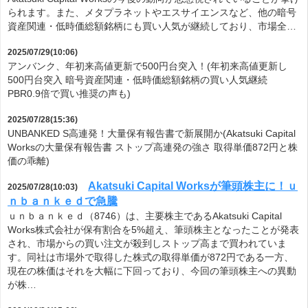
られます。また、メタプラネットやエスサイエンスなど、他の暗号
資産関連・低時価総額銘柄にも買い人気が継続しており、市場全…
2025/07/29(10:06)
アンバンク、年初来高値更新で500円台突入！(年初来高値更新し
500円台突入 暗号資産関連・低時価総額銘柄の買い人気継続
PBR0.9倍で買い推奨の声も)
2025/07/28(15:36)
UNBANKED S高連発！大量保有報告書で新展開か(Akatsuki Capital
Worksの大量保有報告書 ストップ高連発の強さ 取得単価872円と株
価の乖離)
Akatsuki Capital Worksが筆頭株主に！ｕ
2025/07/28(10:03)
ｎｂａｎｋｅｄで急騰
ｕｎｂａｎｋｅｄ（8746）は、主要株主であるAkatsuki Capital
Works株式会社が保有割合を5%超え、筆頭株主となったことが発表
され、市場からの買い注文が殺到しストップ高まで買われていま
す。同社は市場外で取得した株式の取得単価が872円である一方、
現在の株価はそれを大幅に下回っており、今回の筆頭株主への異動
が株…