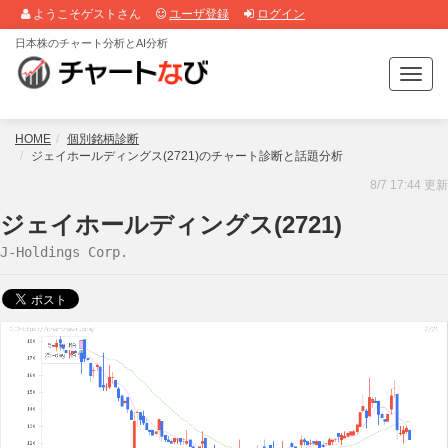
ようこそゲストさん
ユーザ登録
ログイン
日本株のチャート分析とAI分析
T
o
g
g
HOME
個別銘柄診断
l
ジェイホールディングス(2721)のチャート診断と話題分析
e
8/7 17:44 更新
n
a
ジェイホールディングス(2721)
v
J-Holdings Corp.
i
g
a
t
i
o
n