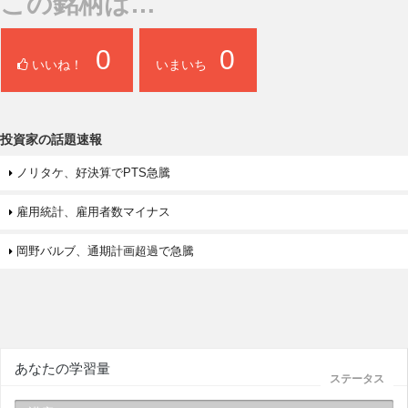
この銘柄は…
0
0
いいね！
いまいち
投資家の話題速報
ノリタケ、好決算でPTS急騰
雇用統計、雇用者数マイナス
岡野バルブ、通期計画超過で急騰
あなたの学習量
ステータス