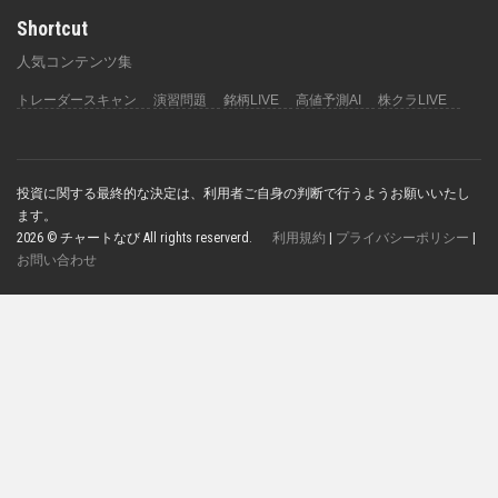
Shortcut
人気コンテンツ集
トレーダースキャン
演習問題
銘柄LIVE
高値予測AI
株クラLIVE
投資に関する最終的な決定は、利用者ご自身の判断で行うようお願いいたし
ます。
2026 © チャートなび All rights reserverd.
利用規約
|
プライバシーポリシー
|
お問い合わせ