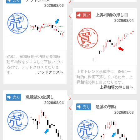
売り
2026/08/06
上昇相場の押し目
買い
2026/08/04
8/6に、短期移動平均線が長期移
動平均線をクロスして下抜いてい
るので、デッドクロスとなりま
上昇トレンド形成中に、8/4に一
デッドクロスへ
す。
時的に株価下落しているため、上
昇相場の押し目となります。
上昇相場の押し目へ
急騰後の全戻し
売り
2026/08/04
急落の初動
売り
2026/08/03