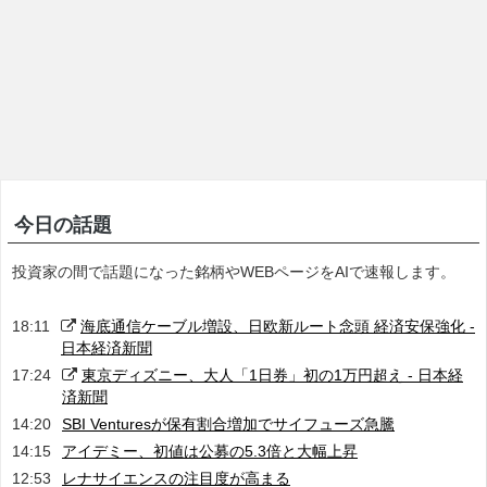
今日の話題
投資家の間で話題になった銘柄やWEBページをAIで速報します。
18:11
海底通信ケーブル増設、日欧新ルート念頭 経済安保強化 -
日本経済新聞
17:24
東京ディズニー、大人「1日券」初の1万円超え - 日本経
済新聞
14:20
SBI Venturesが保有割合増加でサイフューズ急騰
14:15
アイデミー、初値は公募の5.3倍と大幅上昇
12:53
レナサイエンスの注目度が高まる