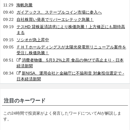
11:29
海帆急騰
09:40
ガイアックス、ステーブルコイン市場に参入へ
09:22
自社株買い発表でリバーエレテック急騰！
09:19
テスHD 貸株返済請求により株価急騰！上方修正にも期待高
まる
09:15
ソシオが急上昇中
09:05
ＦＨＴホールディングスが太陽光発電所リニューアル案件を
受注し株価急騰！
08:51
消費者物価、5月3.2%上昇 食品の伸びで高止まり - 日本
経済新聞
08:34
新NISA、運用会社と金融庁に不協和音 対象投信選定で -
日本経済新聞
注目のキーワード
この24時間で投資家がよく発言したワードについてAIが解説しま
す。