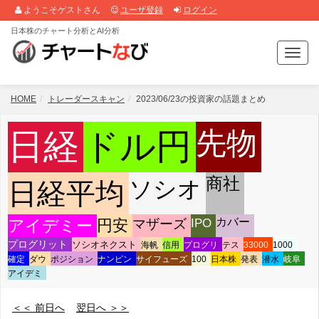
ようこそゲストさん
ユーザ登録
ログイン
日本株のチャート分析とAI分析
T
o
g
g
HOME
トレーダースキャン
2023/06/23の投資家の話題まとめ
l
e
先物
日経
ドル円
n
a
v
商社
ソシオ
日経平均
i
g
a
IPO
カバー
アイデミー
円安
マザーズ
t
i
プログリット
ソシオネクスト
海帆
信用
プログリ
テス
33000
1000
o
確定
ダウ
ポジション
ナンピン
サイフューズ
100
日本株
発表
潜水
岐阜
n
アイデミ
＜＜ 前日へ
翌日へ ＞＞