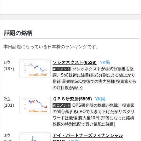
話題の銘柄
本日話題になっている日本株のランキングです。
1位
ソシオネクスト(6526)
Y
K
掲
(167)
ソシオネクストが株式分割後も堅
AIコメント
調、SoC技術に注目(株式分割による値上がり
期待 最先端SoC技術での実力発揮 投資家から
の注目度が高い)
2位
ＱＰＳ研究所(5595)
Y
K
掲
(101)
QPS研究所の株価が急騰、投資家
AIコメント
の関心高まる(IPOで大きく下げたがリスクリ
ワードは最強 購入後10日で2倍になった銘柄
株探の特別気配で買い気配に注目)
3位
アイ・パートナーズフィナンシャル