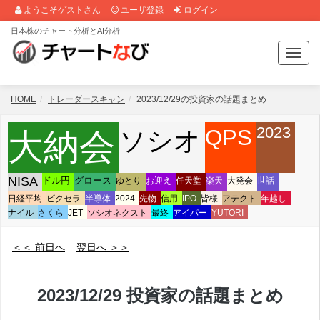
ようこそゲストさん
ユーザ登録
ログイン
日本株のチャート分析とAI分析
T
o
g
g
HOME
トレーダースキャン
2023/12/29の投資家の話題まとめ
l
e
2023
QPS
ソシオ
大納会
n
a
v
NISA
ドル円
グロース
ゆとり
お迎え
任天堂
楽天
大発会
世話
i
g
日経平均
ピクセラ
半導体
2024
先物
信用
IPO
皆様
アテクト
年越し
a
ナイル
さくら
JET
ソシオネクスト
最終
アイパー
YUTORI
t
i
＜＜ 前日へ
翌日へ ＞＞
o
n
2023/12/29 投資家の話題まとめ