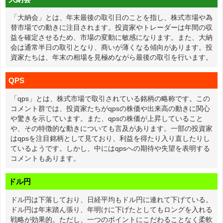
「大納会」とは、年末最後の取引日のことを指し、株式市場や為
替市場での動きに注目されます。投資家やトレーダーは年間の収
益を確定させるため、市場の変動に敏感になります。また、大納
会は通常半日の取引となり、商いが薄くなる傾向があります。投
資家たちは、年末の相場を見極めながら最後の取引を行います。
QPS
「qps」とは、株式市場で取引されている銘柄の略称です。この
コメント群では、投資家たちがqpsの株価や出来高の動きに関心
や驚きを示しています。また、qpsの株価が上昇していること
や、その特徴的な動きについても言及があります。一部の投資家
はqpsを注目銘柄として見ており、利益を得たり入り直したりし
ているようです。しかし、中にはqpsへの期待や失望を表明する
コメントもあります。
ドル円
ドル円は下落しており、日経平均もドル円に連れて下げている。
ドル円は年末踏ん張り、年明けに下げたとしてもロングを入れる
戦略が効果的。ただし、一つのポイントにこだわることなく柔軟