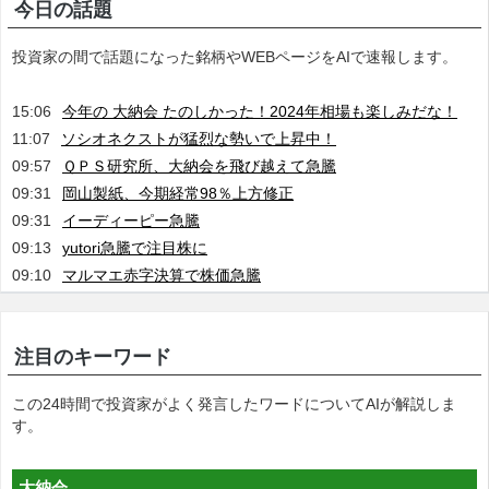
今日の話題
投資家の間で話題になった銘柄やWEBページをAIで速報します。
15:06
今年の 大納会 たのしかった！2024年相場も楽しみだな！
11:07
ソシオネクストが猛烈な勢いで上昇中！
09:57
ＱＰＳ研究所、大納会を飛び越えて急騰
09:31
岡山製紙、今期経常98％上方修正
09:31
イーディーピー急騰
09:13
yutori急騰で注目株に
09:10
マルマエ赤字決算で株価急騰
注目のキーワード
この24時間で投資家がよく発言したワードについてAIが解説しま
す。
大納会