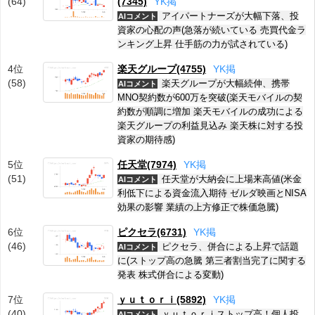
(64)
(7345)
Y
K
掲
アイパートナーズが大幅下落、投
AIコメント
資家の心配の声(急落が続いている 売買代金ラ
ンキング上昇 仕手筋の力が試されている)
4位
楽天グループ(4755)
Y
K
掲
(58)
楽天グループが大幅続伸、携帯
AIコメント
MNO契約数が600万を突破(楽天モバイルの契
約数が順調に増加 楽天モバイルの成功による
楽天グループの利益見込み 楽天株に対する投
資家の期待感)
5位
任天堂(7974)
Y
K
掲
(51)
任天堂が大納会に上場来高値(米金
AIコメント
利低下による資金流入期待 ゼルダ映画とNISA
効果の影響 業績の上方修正で株価急騰)
6位
ピクセラ(6731)
Y
K
掲
(46)
ピクセラ、併合による上昇で話題
AIコメント
に(ストップ高の急騰 第三者割当完了に関する
発表 株式併合による変動)
7位
ｙｕｔｏｒｉ(5892)
Y
K
掲
(40)
ｙｕｔｏｒｉストップ高！個人投
AIコメント