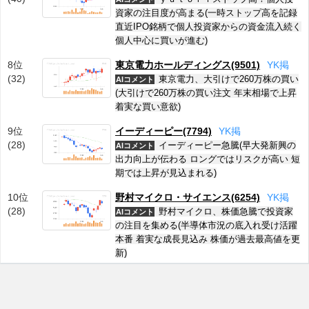
資家の注目度が高まる(一時ストップ高を記録
直近IPO銘柄で個人投資家からの資金流入続く
個人中心に買いが進む)
8位
東京電力ホールディングス(9501)
Y
K
掲
(32)
東京電力、大引けで260万株の買い
AIコメント
(大引けで260万株の買い注文 年末相場で上昇
着実な買い意欲)
9位
イーディーピー(7794)
Y
K
掲
(28)
イーディーピー急騰(早大発新興の
AIコメント
出力向上が伝わる ロングではリスクが高い 短
期では上昇が見込まれる)
10位
野村マイクロ・サイエンス(6254)
Y
K
掲
(28)
野村マイクロ、株価急騰で投資家
AIコメント
の注目を集める(半導体市況の底入れ受け活躍
本番 着実な成長見込み 株価が過去最高値を更
新)