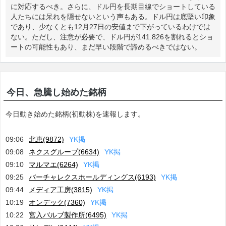
に対応するべき。さらに、ドル円を長期目線でショートしている
人たちには呆れを隠せないという声もある。ドル円は底堅い印象
であり、少なくとも12月27日の安値まで下がっているわけでは
ない。ただし、注意が必要で、ドル円が141.826を割れるとショ
ートの可能性もあり、まだ早い段階で諦めるべきではない。
今日、急騰し始めた銘柄
今日動き始めた銘柄(初動株)を速報します。
09:06
北恵(9872)
Y
K
掲
09:08
ネクスグループ(6634)
Y
K
掲
09:10
マルマエ(6264)
Y
K
掲
09:25
バーチャレクスホールディングス(6193)
Y
K
掲
09:44
メディア工房(3815)
Y
K
掲
10:19
オンデック(7360)
Y
K
掲
10:22
宮入バルブ製作所(6495)
Y
K
掲