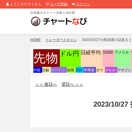
ようこそゲストさん
ユーザ登録
ログイン
日本株のチャート分析とAI分析
HOME
トレーダースキャン
2023/10/27の投資家の話題ま
日経平均
ドル円
31000
アメリカ
先物
中国
日銀
インテル
信用
150
半導体
ダウ
デルタ
アマゾン
＜＜ 前日へ
翌日へ ＞＞
2023/10