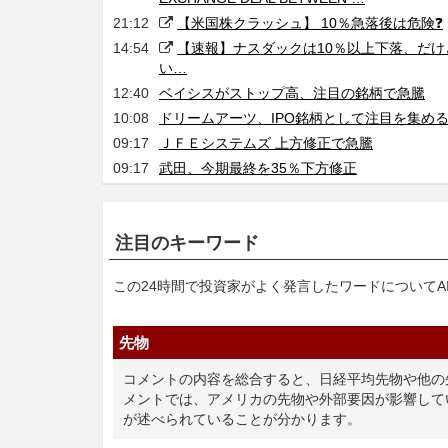
21:12
【米国株クラッシュ】 10％急落後は危険❓
14:54
【速報】ナスダックは10％以上下落、だけど
い…
12:40
ベイシスがストップ高、注目の銘柄で急騰
10:08
ドリームアーツ、IPO銘柄として注目を集め
09:17
ＪＦＥシステムズ 上方修正で急騰
09:17
武田、今期最終を35％下方修正
注目のキーワード
この24時間で投資家がよく発言したワードについてA
先物
コメントの内容を総合すると、日経平均先物や他の
メントでは、アメリカの先物や外部要因が影響して
が述べられていることが分かります。