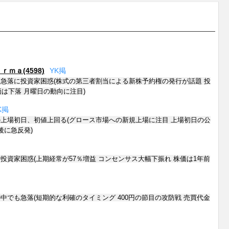
ｍａ(4598)
Y
K
掲
急落に投資家困惑(株式の第三者割当による新株予約権の発行が話題 投
は下落 月曜日の動向に注目)
K
掲
上場初日、初値上回る(グロース市場への新規上場に注目 上場初日の公
後に急反発)
投資家困惑(上期経常が57％増益 コンセンサス大幅下振れ 株価は1年前
中でも急落(短期的な利確のタイミング 400円の節目の攻防戦 売買代金