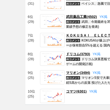
(31)
ベイシス、急騰で注
AIコメント
6位
武田薬品工業(4502)
Y
K
掲
(29)
武田、今期最終を3
AIコメント
業績予想の修正を発表)
7位
ＫＯＫＵＳＡＩ ＥＬＥＣＴＲ
(28)
KOKUSAIが爆
AIコメント
ーが保有割合5%を超える 国
8位
ドリコム(3793)
Y
K
掲
(28)
ドリコム決算悪報で
AIコメント
ゲームの開発計画)
9位
マリオン(3494)
Y
K
掲
(25)
マリオンS安で大暴
AIコメント
続S高からの反落 投げた人た
10位
コマツ(6301)
Y
K
掲
(25)