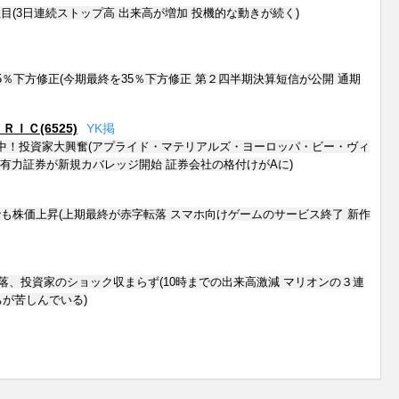
目(3日連続ストップ高 出来高が増加 投機的な動きが続く)
5％下方修正(今期最終を35％下方修正 第２四半期決算短信が公開 通期
ＩＣ(6525)
Y
K
掲
上げ中！投資家大興奮(アプライド・マテリアルズ・ヨーロッパ・ビー・ヴィ
内有力証券が新規カバレッジ開始 証券会社の格付けがAに)
も株価上昇(上期最終が赤字転落 スマホ向けゲームのサービス終了 新作
落、投資家のショック収まらず(10時までの出来高激減 マリオンの３連
ちが苦しんでいる)