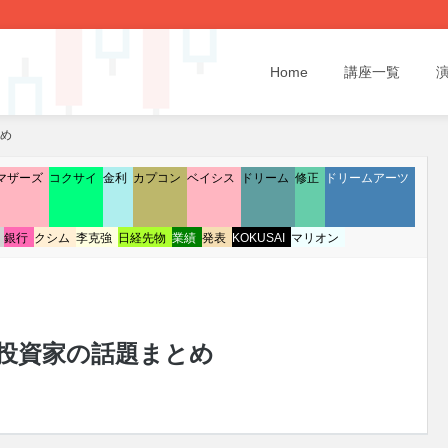
Home
講座一覧
とめ
マザーズ
コクサイ
金利
カプコン
ベイシス
ドリーム
修正
ドリームアーツ
銀行
クシム
李克強
日経先物
業績
発表
KOKUSAI
マリオン
/27 投資家の話題まとめ