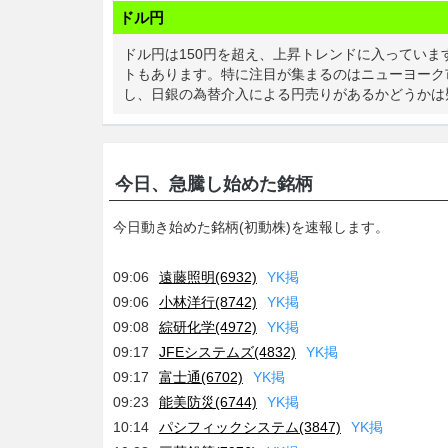
ドル円
ドル円は150円を超え、上昇トレンドに入ってい
トもあります。特に注目が集まるのはニューヨーク
し、日銀の為替介入による円売りがあるかどうかは
今日、急騰し始めた銘柄
今日動き始めた銘柄(初動株)を速報します。
09:06
遠藤照明(6932)
Y
K
掲
09:06
小林洋行(8742)
Y
K
掲
09:08
綜研化学(4972)
Y
K
掲
09:17
JFEシステムズ(4832)
Y
K
掲
09:17
富士通(6702)
Y
K
掲
09:23
能美防災(6744)
Y
K
掲
10:14
パシフィックシステム(3847)
Y
K
掲