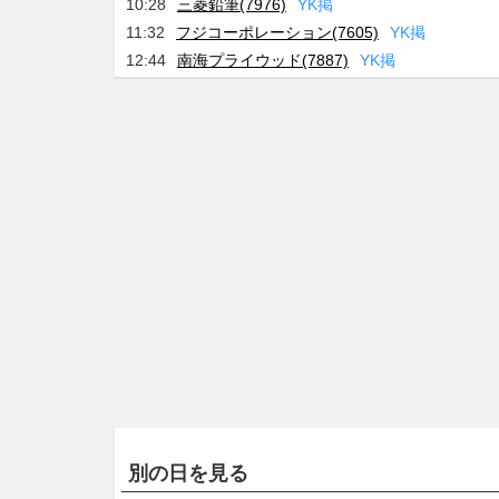
10:28
三菱鉛筆(7976)
Y
K
掲
11:32
フジコーポレーション(7605)
Y
K
掲
12:44
南海プライウッド(7887)
Y
K
掲
別の日を見る