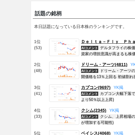
話題の銘柄
本日話題になっている日本株のランキングです。
1位
Ｄｅｌｔａ－Ｆｌｙ Ｐｈａｒ
(53)
デルタフライの株価
AIコメント
資家の増担意識が高まるも株価
2位
ドリーム・アーツ(4811)
Y
(48)
ドリーム・アーツの
AIコメント
開価格を13％上回る 初値割れ
3位
カプコン(9697)
Y
K
掲
(41)
カプコン大幅下落で
AIコメント
より50％以上上昇)
4位
クシム(2345)
Y
K
掲
(33)
クシム、上昇相場の
AIコメント
が増加する可能性)
5位
ベイシス(4068)
Y
K
掲