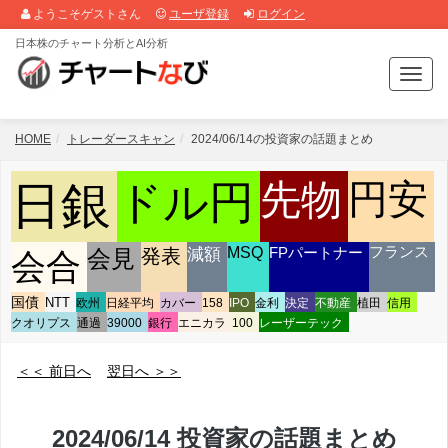
ようこそゲストさん
ユーザ登録
ログイン
日本株のチャート分析とAI分析
T
o
g
g
HOME
トレーダースキャン
2024/06/14の投資家の話題まとめ
l
e
円安
ドル円
先物
日銀
n
a
v
減額
MSQ
FPパートナー
フランス
会見
発表
会合
i
g
a
国債
NTT
欧州
日経平均
カバー
158
IPO
金利
決定
不動産
植田
信用
t
クオリプス
通過
39000
銀行
エニカラ
100
レーザーテック
i
o
＜＜ 前日へ
翌日へ ＞＞
n
2024/06/14 投資家の話題まとめ