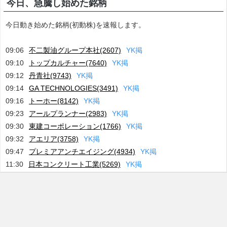
今日、急騰し始めた銘柄
今日動き始めた銘柄(初動株)を速報します。
09:06
不二製油グループ本社(2607)
Y
K
掲
09:10
トップカルチャー(7640)
Y
K
掲
09:12
丹青社(9743)
Y
K
掲
09:14
GA TECHNOLOGIES(3491)
Y
K
掲
09:16
トーホー(8142)
Y
K
掲
09:23
アールプランナー(2983)
Y
K
掲
09:30
東建コーポレーション(1766)
Y
K
掲
09:32
アエリア(3758)
Y
K
掲
09:47
プレミアアンチエイジング(4934)
Y
K
掲
11:30
日本コンクリート工業(5269)
Y
K
掲