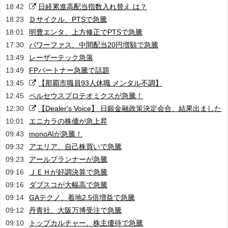
18:42
日経累進高配当指数入れ替え は？
18:23
Ｄサイクル、PTSで急騰
18:01
明豊エンタ、上方修正でPTSで急騰
17:30
パワーファス、中間配当20円増額で急騰
13:49
レーザーテック急落
13:49
FPパートナー急騰で話題
13:45
【那覇市職員93人休職 メンタル不調】
12:45
ペルセウスプロテオミクスが急騰！
12:30
【Dealer's Voice】 日銀金融政策決定会合、結果出ました
10:01
エニカラの株価が急上昇
09:43
monoAIが急騰！
09:32
アエリア、自己株買いで急騰
09:23
アールプランナーが急騰
09:16
ＪＥＨが好調決算で急騰
09:16
ダブスコが大幅高で急騰
09:14
GAテクノ、着地2.5倍増益で急騰
09:12
丹青社、大阪万博受注で急騰
09:10
トップカルチャー、株主優待で急騰