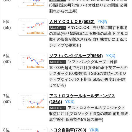
(5桁到達の可能性 バイオ株祭りとの関連 公募
割れからの上昇)
5位
ＡＮＹＣＯＬＯＲ(5032)
Y
K
掲
(55)
ANYCOLOR、売り禁に関する市場
AIコメント
の混乱(売り禁騒動による株価の乱高下 アルゴ
取引の影響が懸念される 自社株買いによるポ
ジティブな要素も)
6位
ソフトバンクグループ(9984)
Y
K
掲
(40)
ソフトバンクグループ、株価
AIコメント
10,000円超えで再注目(SBGの傘下英アームの
ナスダック100指数採用 SBGの業績へのポジ
ティブなインパクト期待 SBGが再度1万円超
えている)
7位
アストロスケールホールディングス
(40)
(186A)
Y
K
掲
アストロスケールのプロジェクト
AIコメント
収益に注目(プロジェクト収益の増加 前期最終
赤字縮小 保有割合5%超の報告)
8位
トヨタ自動車(7203)
Y
K
掲