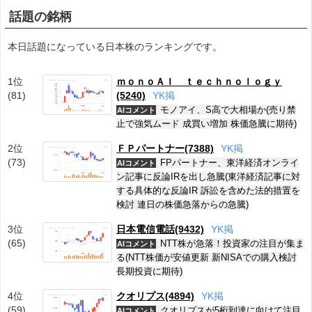
話題の銘柄
本日話題になっている日本株のランキングです。
1位
ｍｏｎｏＡＩ ｔｅｃｈｎｏｌｏｇｙ
(81)
(5240)
Y
K
掲
モノアイ、S高で大相場か(売り禁
AIコメント
止で強気ムード 成買い増加 株価急騰に期待)
2位
ＦＰパートナー(7388)
Y
K
掲
(73)
FPパートナー、東洋経済オンライ
AIコメント
ン記事に反論IRを出し急騰(東洋経済記事に対
する具体的な反論IR 訴訟を含めた法的措置を
検討 連日の株価急落からの急騰)
3位
日本電信電話(9432)
Y
K
掲
(65)
NTT株が急落！投資家の注目が集ま
AIコメント
る(NTT株価が安値更新 新NISAでの購入検討
長期投資に期待)
4位
クオリプス(4894)
Y
K
掲
(59)
クオリプスが5桁到達に向けて注目
AIコメント