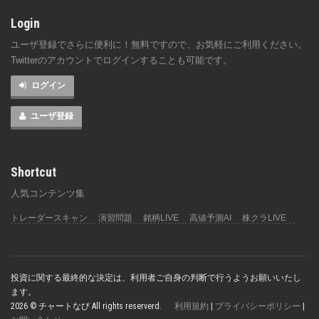
Login
ユーザ登録でさらに便利に！無料ですので、お気軽にご利用ください。
Twitterのアカウントでログインすることも可能です。
ログイン
ユーザ登録
Shortcut
人気コンテンツ集
トレーダースキャン
演習問題
銘柄LIVE
高値予測AI
株クラLIVE
投資に関する最終的な決定は、利用者ご自身の判断で行うようお願いいたし
ます。
2026 © チャートなび All rights reserverd.
利用規約
|
プライバシーポリシー
|