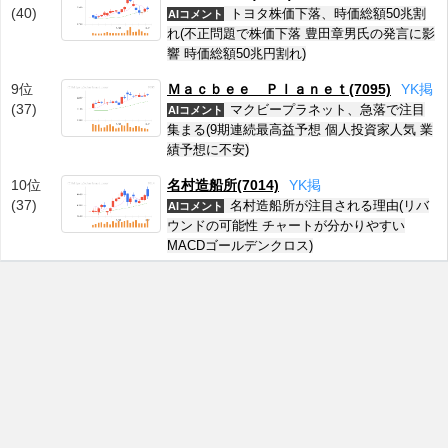
(40)
トヨタ株価下落、時価総額50兆割
AIコメント
れ(不正問題で株価下落 豊田章男氏の発言に影
響 時価総額50兆円割れ)
9位
Ｍａｃｂｅｅ Ｐｌａｎｅｔ(7095)
Y
K
掲
(37)
マクビープラネット、急落で注目
AIコメント
集まる(9期連続最高益予想 個人投資家人気 業
績予想に不安)
10位
名村造船所(7014)
Y
K
掲
(37)
名村造船所が注目される理由(リバ
AIコメント
ウンドの可能性 チャートが分かりやすい
MACDゴールデンクロス)