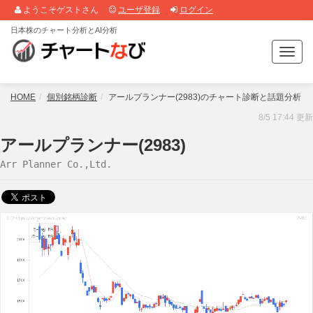
ようこそゲストさん
ユーザ登録
ログイン
日本株のチャート分析とAI分析
T
o
g
g
HOME
個別銘柄診断
アールプランナー(2983)のチャート診断と話題分析
l
8/5 17:44 更新
e
n
アールプランナー(2983)
a
Arr Planner Co.,Ltd.
v
i
g
a
t
i
o
n