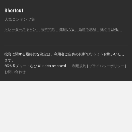
Shortcut
人気コンテンツ集
トレーダースキャン
演習問題
銘柄LIVE
高値予測AI
株クラLIVE
投資に関する最終的な決定は、利用者ご自身の判断で行うようお願いいたし
ます。
2026 © チャートなび All rights reserverd.
利用規約
|
プライバシーポリシー
|
お問い合わせ