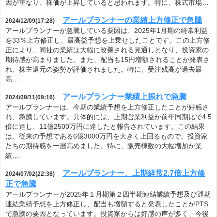
因が重なり、株価が上昇していると思われます。特に、株式市場…
アールプランナーの業績上方修正で急騰
2024/12/09(17:28)
アールプランナーが急騰している要因は、2025年1月期の経常利益
を33％上方修正し、最高益予想を上乗せしたことです。この上方修
正により、同社の業績は大幅に改善される見通しとなり、投資家の
期待感が高まりました。また、配当も15円増額されることが発表さ
れ、株主還元の姿勢が評価されました。特に、受注残高が過去最
高…
アールプランナー業績上振れで急騰
2024/09/11(09:16)
アールプランナーは、今期の業績予想を上方修正したことが好感さ
れ、急騰しています。具体的には、上期営業利益が前年同期比で4.5
倍に達し、11億2500万円に達したと報告されています。この結果
は、従来の予想である6億3000万円を大きく上回るもので、投資家
たちの期待感を一層高めました。特に、販売棟数の大幅増加が業
績…
アールプランナー、上期経常2.7倍上方修
2024/07/02(22:38)
正で急騰
アールプランナーが2025年１月期第２四半期連結業績予想及び通期
連結業績予想を上方修正し、配当も増額すると発表したことがPTS
で急騰の要因となっています。投資家からは好感の声が多く、今後