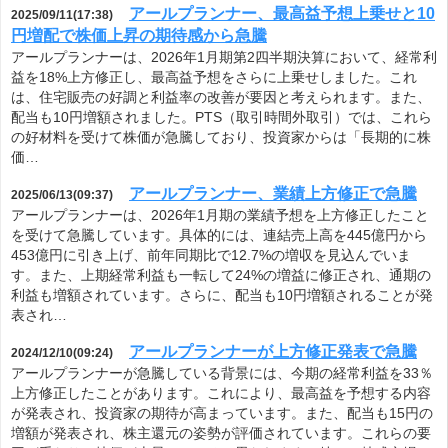
アールプランナー、最高益予想上乗せと10
2025/09/11(17:38)
円増配で株価上昇の期待感から急騰
アールプランナーは、2026年1月期第2四半期決算において、経常利
益を18%上方修正し、最高益予想をさらに上乗せしました。これ
は、住宅販売の好調と利益率の改善が要因と考えられます。また、
配当も10円増額されました。PTS（取引時間外取引）では、これら
の好材料を受けて株価が急騰しており、投資家からは「長期的に株
価…
アールプランナー、業績上方修正で急騰
2025/06/13(09:37)
アールプランナーは、2026年1月期の業績予想を上方修正したこと
を受けて急騰しています。具体的には、連結売上高を445億円から
453億円に引き上げ、前年同期比で12.7%の増収を見込んでいま
す。また、上期経常利益も一転して24%の増益に修正され、通期の
利益も増額されています。さらに、配当も10円増額されることが発
表され…
アールプランナーが上方修正発表で急騰
2024/12/10(09:24)
アールプランナーが急騰している背景には、今期の経常利益を33％
上方修正したことがあります。これにより、最高益を予想する内容
が発表され、投資家の期待が高まっています。また、配当も15円の
増額が発表され、株主還元の姿勢が評価されています。これらの要