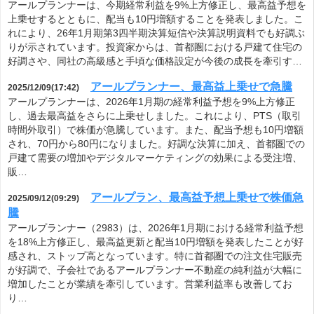
アールプランナーは、今期経常利益を9%上方修正し、最高益予想を
上乗せするとともに、配当も10円増額することを発表しました。こ
れにより、26年1月期第3四半期決算短信や決算説明資料でも好調ぶ
りが示されています。投資家からは、首都圏における戸建て住宅の
好調さや、同社の高級感と手頃な価格設定が今後の成長を牽引す…
アールプランナー、最高益上乗せで急騰
2025/12/09(17:42)
アールプランナーは、2026年1月期の経常利益予想を9%上方修正
し、過去最高益をさらに上乗せしました。これにより、PTS（取引
時間外取引）で株価が急騰しています。また、配当予想も10円増額
され、70円から80円になりました。好調な決算に加え、首都圏での
戸建て需要の増加やデジタルマーケティングの効果による受注増、
販…
アールプラン、最高益予想上乗せで株価急
2025/09/12(09:29)
騰
アールプランナー（2983）は、2026年1月期における経常利益予想
を18%上方修正し、最高益更新と配当10円増額を発表したことが好
感され、ストップ高となっています。特に首都圏での注文住宅販売
が好調で、子会社であるアールプランナー不動産の純利益が大幅に
増加したことが業績を牽引しています。営業利益率も改善してお
り…