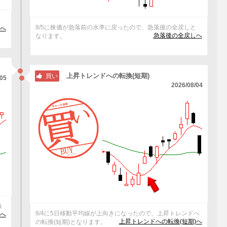
マ
8/5に株価が急落前の水準に戻ったので、急落後の全戻しと
へ
急落後の全戻しへ
なります。
上昇トレンドへの転換(短期)
買い
/05
2026/08/04
線
8/4に5日移動平均線が上向きになったので、上昇トレンドへ
けへ
上昇トレンドへの転換(短期)へ
の転換(短期)となります。