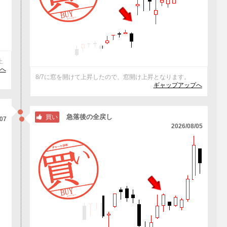
上
へ
8/7に窓を開けて上昇したので、窓開け上昇となります。
ギャップアップへ
急落後の全戻し
買い
/07
2026/08/05