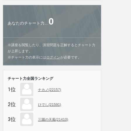
0
あなたのチャート力…
※講座を閲覧したり、演習問題を正解するとチャート力
が上昇します。
※チャート力の表示には
ログイン
が必要です。
チャート力全国ランキング
1位
ナカノ(22157)
2位
ひでし(21591)
3位
三園の天風(21410)