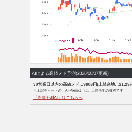
AIによる高値メド予測(2026/08/07更新)
30営業日以内の高値メド…9606円(上値余地…21.29%
※上記チャートの「AI-Predict」は、上値余地の推移です
『高値予測AI』はこちらへ