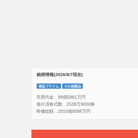
銘柄情報(2026/8/7現在)
東証プライム
その他製品
売買代金…98億5881万円
発行済株式数…2538万9000株
時価総額…2010億8088万円