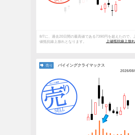
8/7に、過去20日間の最高値である7390円を超えたので、
上値抵抗線上放れ
値抵抗線上放れとなります。
バイイングクライマックス
売り
2026/08