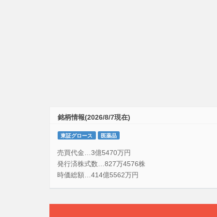
銘柄情報(2026/8/7現在)
東証グロース
医薬品
売買代金…3億5470万円
発行済株式数…827万4576株
時価総額…414億5562万円