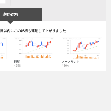
連動銘柄
3日以内にこの銘柄も連動して上がりました
網屋
ノースサンド
4258
446A