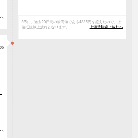
と
へ
8/5に、過去20日間の最高値である4885円を超えたので、上
上値抵抗線上放れへ
値抵抗線上放れとなります。
/05
な
へ