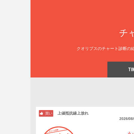
チ
クオリプスのチャート診断の結
TI
上値抵抗線上放れ
買い
2026/08