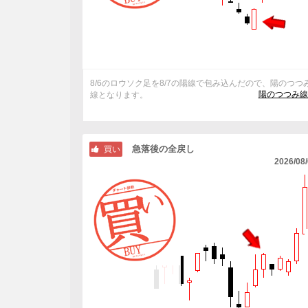
8/6のロウソク足を8/7の陽線で包み込んだので、陽のつつ
陽のつつみ線
線となります。
急落後の全戻し
買い
2026/08