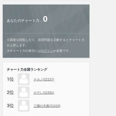
0
あなたのチャート力…
※講座を閲覧したり、演習問題を正解するとチャート力
が上昇します。
※チャート力の表示には
ログイン
が必要です。
チャート力全国ランキング
1位
ナカノ(22157)
2位
ひでし(21591)
3位
三園の天風(21410)