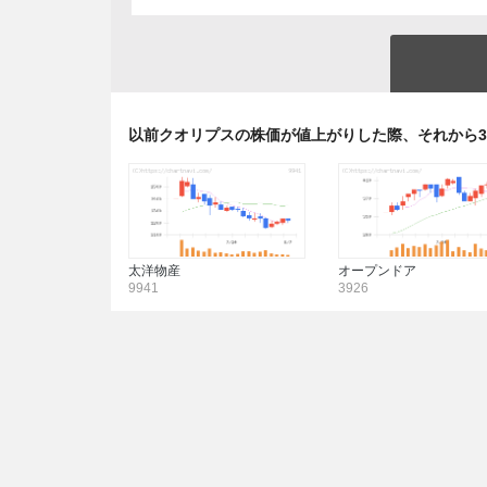
以前クオリプスの株価が値上がりした際、それから
太洋物産
オープンドア
9941
3926