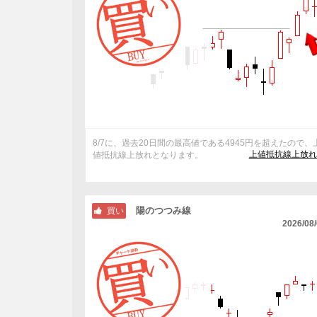
8/7に、過去20日間の最高値である4945円を超えたので、
上値抵抗線上放れ
値抵抗線上放れとなります。
陽のつつみ線
買い
2026/08