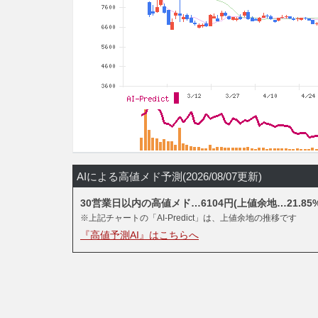
AIによる高値メド予測(2026/08/07更新)
30営業日以内の高値メド…6104円(上値余地…21.85%
※上記チャートの「AI-Predict」は、上値余地の推移です
『高値予測AI』はこちらへ