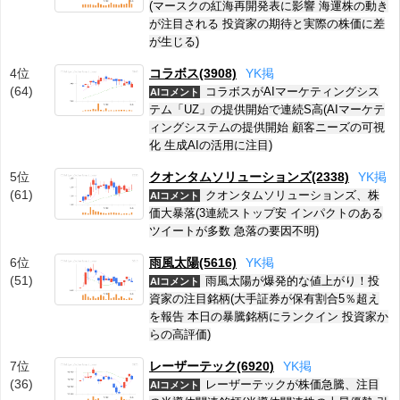
(マースクの紅海再開発表に影響 海運株の動き
が注目される 投資家の期待と実際の株価に差
が生じる)
4位
コラボス(3908)
Y
K
掲
(64)
コラボスがAIマーケティングシス
AIコメント
テム「UZ」の提供開始で連続S高(AIマーケテ
ィングシステムの提供開始 顧客ニーズの可視
化 生成AIの活用に注目)
5位
クオンタムソリューションズ(2338)
Y
K
掲
(61)
クオンタムソリューションズ、株
AIコメント
価大暴落(3連続ストップ安 インパクトのある
ツイートが多数 急落の要因不明)
6位
雨風太陽(5616)
Y
K
掲
(51)
雨風太陽が爆発的な値上がり！投
AIコメント
資家の注目銘柄(大手証券が保有割合5％超え
を報告 本日の暴騰銘柄にランクイン 投資家か
らの高評価)
7位
レーザーテック(6920)
Y
K
掲
(36)
レーザーテックが株価急騰、注目
AIコメント