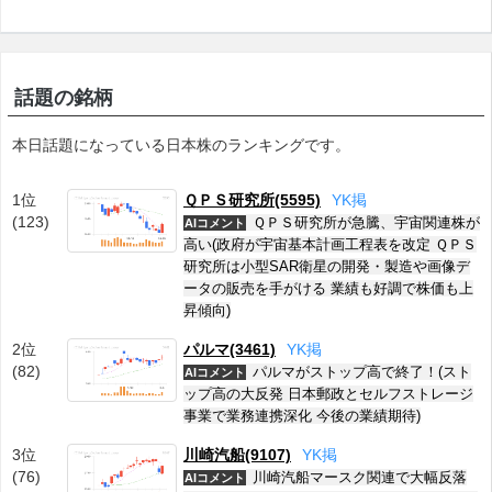
話題の銘柄
本日話題になっている日本株のランキングです。
1位
ＱＰＳ研究所(5595)
Y
K
掲
(123)
ＱＰＳ研究所が急騰、宇宙関連株が
AIコメント
高い(政府が宇宙基本計画工程表を改定 ＱＰＳ
研究所は小型SAR衛星の開発・製造や画像デ
ータの販売を手がける 業績も好調で株価も上
昇傾向)
2位
パルマ(3461)
Y
K
掲
(82)
パルマがストップ高で終了！(スト
AIコメント
ップ高の大反発 日本郵政とセルフストレージ
事業で業務連携深化 今後の業績期待)
3位
川崎汽船(9107)
Y
K
掲
(76)
川崎汽船マースク関連で大幅反落
AIコメント