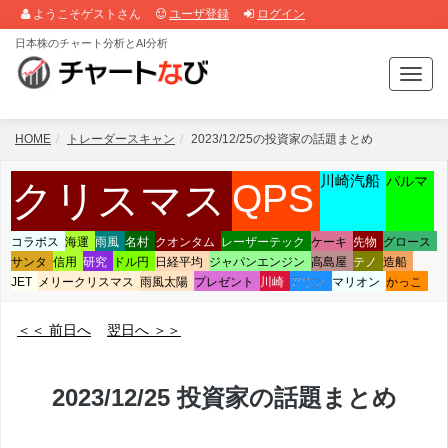
ようこそゲストさん
ユーザ登録
ログイン
日本株のチャート分析とAI分析
T
o
g
g
HOME
トレーダースキャン
2023/12/25の投資家の話題まとめ
l
e
川崎汽船
パルマ
クリスマス
QPS
n
a
v
コラボス
海運
雨風
名村
クオンタム
レーザーテック
ケーキ
先物
グロース
i
サンタ
信用
研究
ドル円
日経平均
ジャパンエンジン
高島屋
テノ
造船
g
JET
メリークリスマス
雨風太陽
プレゼント
川崎
アウン
マリオン
かっこ
a
t
＜＜ 前日へ
翌日へ ＞＞
i
o
n
2023/12/25 投資家の話題まとめ