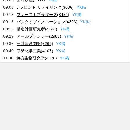
09:05
太洋物産(9941)
Y
K
掲
09:05
J.フロント リテイリング(3086)
Y
K
掲
09:13
ファーストブラザーズ(3454)
Y
K
掲
09:15
バンクオブイノベーション(4393)
Y
K
掲
09:15
構造計画研究所(4748)
Y
K
掲
09:29
アールプランナー(2983)
Y
K
掲
09:36
三井海洋開発(6269)
Y
K
掲
09:40
伊勢化学工業(4107)
Y
K
掲
11:06
免疫生物研究所(4570)
Y
K
掲