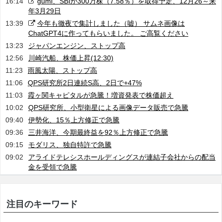
16:14
gumi、SBIが300万株（7.58％）を取得予定、12月26～来
年3月29日
13:39
今年も徹夜で集計しました（嘘） サムネ画像は
ChatGPT4に作ってもらいました。 ご高覧ください
13:23
ジャパンエンジン、ストップ高
12:56
川崎汽船、株価上昇(12:30)
11:23
雨風太陽、ストップ高
11:06
QPS研究所2日連続S高、2日で+47%
11:03
霞ヶ関キャピタルが急騰！増資発表で株価超え
10:02
QPS研究所、小型衛星による画像データ販売で急騰
09:40
伊勢化、15％上方修正で急騰
09:36
三井海洋、今期最終益を92％上方修正で急騰
09:15
モダリス、独自特許で急騰
09:02
アライドテレシスホールディングスが連結子会社からの配当
金を受領で急騰
注目のキーワード