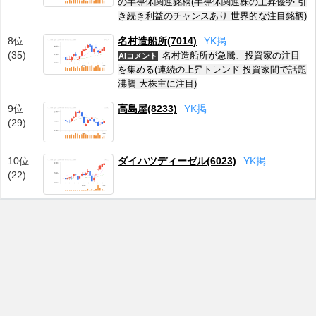
の半導体関連銘柄(半導体関連株の上昇優勢 引
き続き利益のチャンスあり 世界的な注目銘柄)
8位
名村造船所(7014)
Y
K
掲
(35)
名村造船所が急騰、投資家の注目
AIコメント
を集める(連続の上昇トレンド 投資家間で話題
沸騰 大株主に注目)
9位
高島屋(8233)
Y
K
掲
(29)
10位
ダイハツディーゼル(6023)
Y
K
掲
(22)