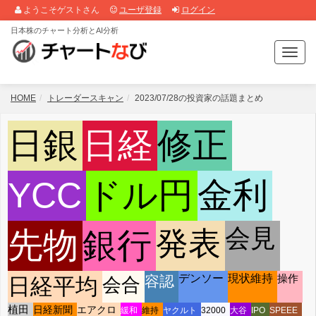
ようこそゲストさん
ユーザ登録
ログイン
日本株のチャート分析とAI分析
T
o
g
g
HOME
トレーダースキャン
2023/07/28の投資家の話題まとめ
l
e
日銀
日経
修正
n
a
v
i
YCC
ドル円
金利
g
a
t
会見
先物
銀行
発表
i
o
n
デンソー
現状維持
操作
容認
日経平均
会合
植田
日経新聞
エアクロ
緩和
維持
ヤクルト
32000
大谷
IPO
SPEEE