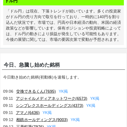
ドル円
「ドル円」は現在、下落トレンドが続いています。多くの投資家
がドル円の売り方向で取引を行っており、一時的に140円を割り
込んだ状況です。市場では、円高や日本経済の動向、米国の経済
政策などが影響しています。保有ポジションや投資戦略によって
は、ドル円の動きにより損益が発生している可能性もあります。
今後の展望に関しては、市場の要因次第で変動が予想されます。
今日、急騰し始めた銘柄
今日動き始めた銘柄(初動株)を速報します。
09:06
交換できるくん(7695)
Y
K
掲
09:11
アジャイルメディアネットワーク(6573)
Y
K
掲
09:11
シンプレクスホールディングス(4373)
Y
K
掲
09:11
アマノ(6436)
Y
K
掲
09:12
相鉄ホールディングス(9003)
Y
K
掲
09:12
三菱鉛筆(7976)
Y
K
掲