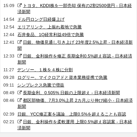
15:09
トヨタ、KDDI株を一部売却 保有の2割2500億円 - 日本経
済新聞
14:54
ドル円ロング日経爆上げ
12:54
エリアリンク、上振れ着地で急騰
12:44
石井食品、1Q経常利益49倍で急騰
12:41
日銀、物価見通し引き上げ 23年度2.5%上昇 - 日本経済新
聞
12:33
日銀、金利操作を修正 長期金利0.5%超え容認 - 日本経済
新聞
11:27
デンソー、１株を４株に分割
09:28
ログリー、マイクロアドと資本業務提携で急騰
09:11
シンプレクス急騰で増益
08:49
長期金利、0.505% 日銀の上限超え - 日本経済新聞
08:46
都区部物価、7月3.0%上昇 2カ月ぶり伸び縮小 - 日本経済
新聞
02:39
日銀、YCC修正案を議論 上限0.5%を超えることも容認
02:21
日銀、金利操作を柔軟運用 上限0.5%超え容認案 - 日本経
済新聞