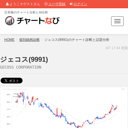
ようこそゲストさん
ユーザ登録
ログイン
日本株のチャート分析とAI分析
T
o
g
g
HOME
個別銘柄診断
ジェコス(9991)のチャート診断と話題分析
l
8/7 17:44 更新
e
n
ジェコス(9991)
a
GECOSS CORPORATION
v
i
g
a
t
i
o
n