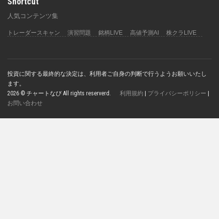
Shortcut
人気コンテンツ集
トレーダースキャン
演習問題
銘柄LIVE
高値予測AI
株クラLIVE
投資に関する最終的な決定は、利用者ご自身の判断で行うようお願いいたし
ます。
2026 © チャートなび All rights reserverd.
利用規約
|
プライバシーポリシー
|
お問い合わせ