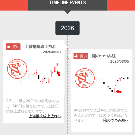
TIMELINE EVENTS
2026
上値抵抗線上放れ
買い
2026/08/07
陽のつつみ線
買い
2026/08/05
8/7に、過去20日間の最高値であ
る1746円を超えたので、上値抵
8/4のロウソク足を8/5の陽線で包
抗線上放れとなります。
み込んだので、陽のつつみ線とな
上値抵抗線上放れへ
陽のつつみ線へ
ります。