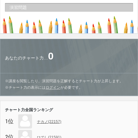
演習問題
0
あなたのチャート力…
※講座を閲覧したり、演習問題を正解するとチャート力が上昇します。
※チャート力の表示には
ログイン
が必要です。
チャート力全国ランキング
1位
ナカノ(22157)
2位
ひでし(21591)