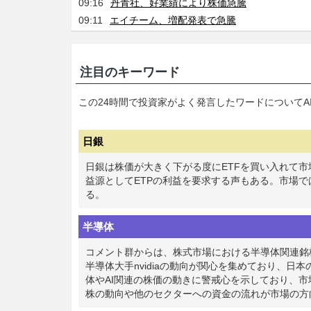
09:16
丹青社、好業績により株価急騰
09:11
エイチーム、増配発表で急騰
注目のキーワード
この24時間で投資家がよく発言したワードについてA
日銀
日銀は株価が大きく下がる度にETFを買い入れて市
益源としてETPの利益を要求する声もある。市場
る。
半導体
コメント群からは、株式市場における半導体関連銘
半導体大手nvidiaの動向が関心を集めており、
体やAI関連の株価の動きに警戒心を示しており、
株の動向や他のセクターへの資金の流れが市場の方