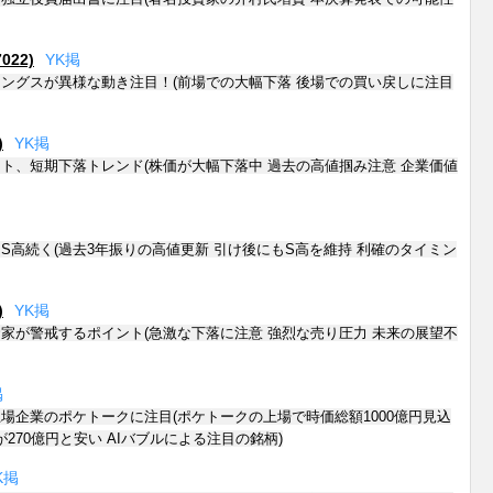
22)
Y
K
掲
ングスが異様な動き注目！(前場での大幅下落 後場での買い戻しに注目
)
Y
K
掲
ト、短期下落トレンド(株価が大幅下落中 過去の高値掴み注意 企業価値
S高続く(過去3年振りの高値更新 引け後にもS高を維持 利確のタイミン
)
Y
K
掲
家が警戒するポイント(急激な下落に注意 強烈な売り圧力 未来の展望不
掲
場企業のポケトークに注目(ポケトークの上場で時価総額1000億円見込
270億円と安い AIバブルによる注目の銘柄)
K
掲