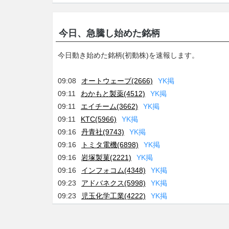
今日、急騰し始めた銘柄
今日動き始めた銘柄(初動株)を速報します。
09:08
オートウェーブ(2666)
Y
K
掲
09:11
わかもと製薬(4512)
Y
K
掲
09:11
エイチーム(3662)
Y
K
掲
09:11
KTC(5966)
Y
K
掲
09:16
丹青社(9743)
Y
K
掲
09:16
トミタ電機(6898)
Y
K
掲
09:16
岩塚製菓(2221)
Y
K
掲
09:16
インフォコム(4348)
Y
K
掲
09:23
アドバネクス(5998)
Y
K
掲
09:23
児玉化学工業(4222)
Y
K
掲