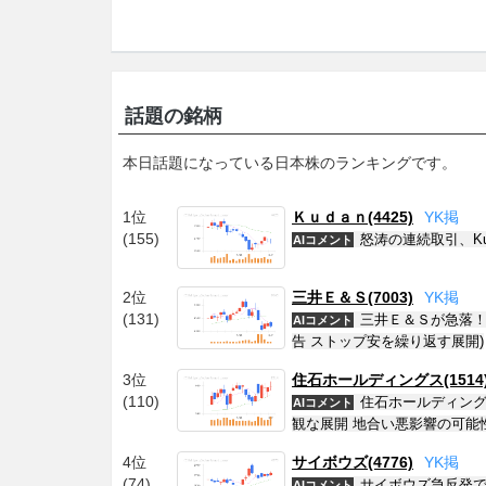
話題の銘柄
本日話題になっている日本株のランキングです。
1位
Ｋｕｄａｎ(4425)
Y
K
掲
(155)
怒涛の連続取引、Ku
AIコメント
2位
三井Ｅ＆Ｓ(7003)
Y
K
掲
(131)
三井Ｅ＆Ｓが急落！
AIコメント
告 ストップ安を繰り返す展開)
3位
住石ホールディングス(1514
(110)
住石ホールディング
AIコメント
観な展開 地合い悪影響の可能性
4位
サイボウズ(4776)
Y
K
掲
(74)
サイボウズ急反発で
AIコメント