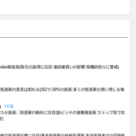
dan株急落(取引の急増に注目 連続爆買いの影響 投機的売りに警戒)
投資家の意見は割れる(3日で-29%の急落 多くの投資家が買い増しを報
)
Y
K
掲
スが急落、投資家の動向に注目(急ピッチの連騰後急落 ストップ安で壮
)
独立役員届出書に注目(著名投資家の井村氏増資 本決算発表での可能性