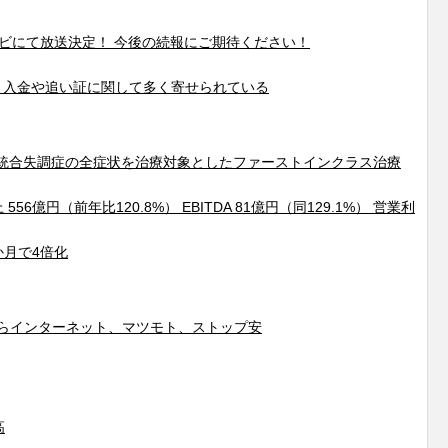
ジテレビにて放送決定！ 今後の続報にご期待ください！
 入金や追い証に関して多く寄せられている
統合失調症の全症状を治療対象としたファーストインクラス治療
56億円（前年比120.8%） EBITDA 81億円（同129.1%） 営業利
か月で4倍化
、さくらインターネット、マツモト、ストップ安
高