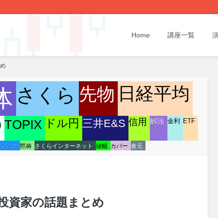
Home
講座一覧
とめ
先物
日経平均
さくら
体
信用
解除
TOPIX
ドル円
三井E&S
金利
ETF
0
ディア
黙祷
さくらインターネット
値幅
カバー
倉元
/11 投資家の話題まとめ