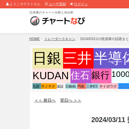
ようこそゲストさん
ユーザ登録
ログイン
日本株のチャート分析とAI分析
HOME
トレーダースキャン
2024/03/11の投資家の話題ま
日銀
三井
半導
100
KUDAN
住石
銀行
九段
サノヤス
追証
日銀砲
円高
三井ES
サイボウズ
エヌビ
＜＜ 前日へ
翌日へ ＞＞
2024/03