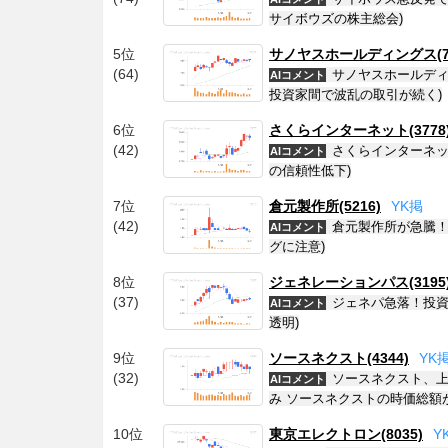
サイボウズの株主総会)
5位
サノヤスホールディングス(70
(64)
サノヤスホールディ
AIコメント
投資家間で波乱の取引が続く)
6位
さくらインターネット(3778
(42)
さくらインターネッ
AIコメント
の信頼性低下)
7位
倉元製作所(5216)
Y
K
掲
(42)
倉元製作所が急騰！
AIコメント
グに注意)
8位
ジェネレーションパス(3195
(37)
ジェネパ急落！投資
AIコメント
透明)
9位
ソースネクスト(4344)
Y
K
(32)
ソースネクスト、上
AIコメント
み ソースネクストの時価総額が
10位
東京エレクトロン(8035)
Y