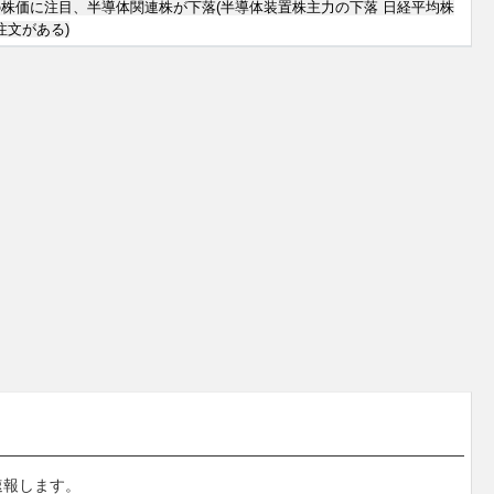
株価に注目、半導体関連株が下落(半導体装置株主力の下落 日経平均株
注文がある)
速報します。