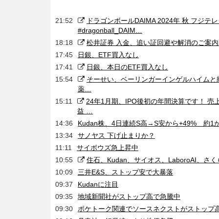
21:52
ドラゴンボールDAIMA 2024年 秋 フ
#dragonball_DAIM…
18:18
松井証券 入金、追い証回避や解消のご案内
17:45
日銀、ETF買入なし
17:41
日銀、本日のETF買入なし
15:54
そーせい、ベーリンガーインゲルハイムと
薬…
15:11
24年1月期、IPO後初の年間決算です！ 売上 5
益 …
14:36
Kudan株、4日連続S高→S安から+49% 約1
13:34
サノヤス 下げ止まりか？
11:11
サイボウズ急上昇中
10:55
住石、Kudan、サイオス、LaboroAI
10:09
三井E&S、ストップ安で大暴落
09:37
Kudanに注目
09:35
地域新聞社がストップ高で急騰中
09:30
ポケトーク関連でソースネクストがストップ