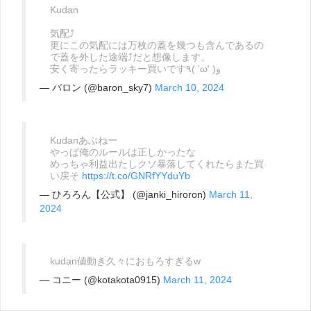
Kudan
気配⤴️
更にこの気配には万枚の蓋を幾つも含んであるの
で蓋を外した途端⤴️だと想像します。
安く寄ったらラッキー買いです٩( 'ω' )و
— バロン (@baron_sky7)
March 10, 2024
Kudanあぶねー
やっぱ俺のルールは正しかったな
めっちゃ利益出たしクソ暴落してくれたらまた買
い戻そ
https://t.co/GNRfYYduYb
— ひろろん【公式】 (@janki_hiroron)
March 11,
2024
kudan値動き久々におもろすぎるw
— コニー (@kotakota0915)
March 11, 2024