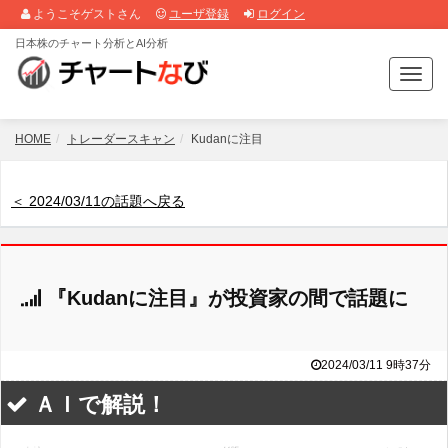
ようこそゲストさん
ユーザ登録
ログイン
日本株のチャート分析とAI分析
T
o
g
g
HOME
トレーダースキャン
Kudanに注目
l
e
n
＜ 2024/03/11の話題へ戻る
a
v
i
g
『Kudanに注目』が投資家の間で話題に
a
t
i
o
2024/03/11 9時37分
n
ＡＩで解説！