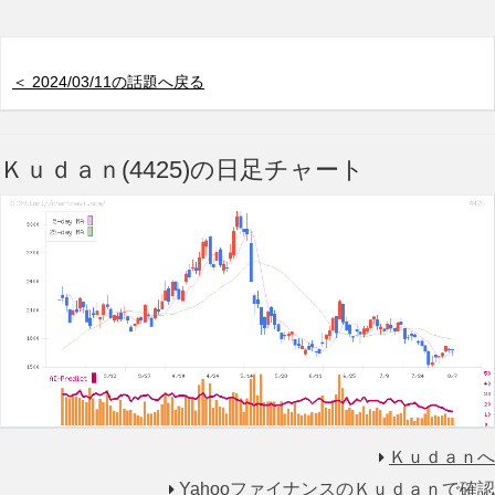
＜ 2024/03/11の話題へ戻る
Ｋｕｄａｎ(4425)の日足チャート
Ｋｕｄａｎへ
YahooファイナンスのＫｕｄａｎで確認